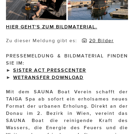
Impressionisten
JOHANN STRAUSS – NEW DIMENSIONS
HIER GEHT'S ZUM BILDMATERIAL.
JOOLZ
Zu dieser Meldung gibt es:
20 Bilder
JUWELIER WAGNER
PRESSEMELDUNG & BILDMATERIAL FINDEN
Magenta Telekom
SIE IM:
►
SISTER ACT PRESSCENTER
Merz Aesthetics
►
WETRANSFER DOWNLOAD
NEVER AGE NUTRITION
Mit dem SAUNA Boat Verein schafft der
Nina Kraft – Kraft Media Minds
TAIGA Spa ab sofort ein erholsames neues
Format der urbanen Erholung. Direkt an der
NORMAL
Donau im 2. Bezirk in Wien, vereint das
SAUNA Boat die reinigende Kraft des
rot weiss rosé
Wassers, die Energie des Feuers und die