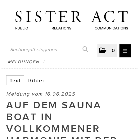
0
MELDUNGEN
MELDUNGEN
/
AUSTRIAN PRESS DAY
Text
Bilder
ATELIER FĒ.
Meldung vom 16.06.2025
BERTRAMS
AUF DEM SAUNA
BewusstSchein
BOAT IN
Brigitta Nemeth Art
VOLLKOMMENER
CUBE