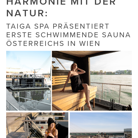
HARMONIE MIT DER
NATUR:
Die Dudlerei
Dominic Marcus Singer
TAIGA SPA PRÄSENTIERT
ERSTE SCHWIMMENDE SAUNA
Dominique Scharax – Move Mind Breath
ÖSTERREICHS IN WIEN
Dr. Albert Fuchs
Élan Flow
Foodsavers
FREIHERZ
FRISTADS
FR!TZ EYEWEAR
GHOST BASTARD
GymBeam