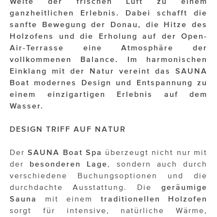
Weite der frischen Luft zu einem
OTTO AM DONAUKANAL
ganzheitlichen Erlebnis. Dabei schafft die
sehen!wutscher
sanfte Bewegung der Donau, die Hitze des
Holzofens und die Erholung auf der Open-
SISTER ACT
Air-Terrasse eine Atmosphäre der
vollkommenen Balance. Im harmonischen
Solid & Bold
Einklang mit der Natur vereint das SAUNA
St. Peter Stiftskulinarium
Boat modernes Design und Entspannung zu
einem einzigartigen Erlebnis auf dem
Susanne Wuest
Wasser.
The Budims
DESIGN TRIFF AUF NATUR
THE GOODSTUFF
Der
SAUNA Boat Spa
überzeugt nicht nur mit
TOG Studio
der
besonderen Lage
, sondern auch durch
verschiedene Buchungsoptionen und die
Upside Down Town Hotel – Neue Post
durchdachte Ausstattung. Die
geräumige
Sauna
mit einem
traditionellen Holzofen
VieSFF – Vienna Spanish Film Festival
sorgt für intensive, natürliche Wärme,