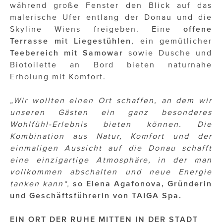
ÜBER UNS
während große Fenster den Blick auf das
malerische Ufer entlang der Donau und die
PRESS CONTACT
Skyline Wiens freigeben. Eine
offene
Terrasse mit Liegestühlen
, ein gemütlicher
Teebereich
mit Samowar
sowie Dusche und
Biotoilette an Bord bieten naturnahe
Erholung mit Komfort.
„Wir wollten einen Ort schaffen, an dem wir
unseren Gästen ein ganz besonderes
Wohlfühl-Erlebnis bieten können. Die
Kombination aus Natur, Komfort und der
einmaligen Aussicht auf die Donau schafft
eine einzigartige Atmosphäre, in der man
vollkommen abschalten und neue Energie
tanken kann“,
so Elena Agafonova, Gründerin
und Geschäftsführerin von TAIGA Spa.
EIN ORT DER RUHE MITTEN IN DER STADT