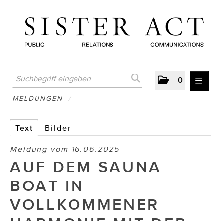
0
MELDUNGEN
MELDUNGEN
/
AUSTRIAN PRESS DAY
Text
Bilder
ATELIER FĒ.
Meldung vom 16.06.2025
BERTRAMS
AUF DEM SAUNA
BewusstSchein
BOAT IN
Brigitta Nemeth Art
VOLLKOMMENER
CUBE