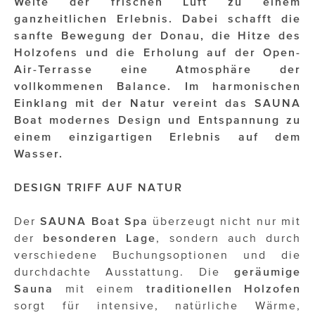
Weite der frischen Luft zu einem
OTTO AM DONAUKANAL
ganzheitlichen Erlebnis. Dabei schafft die
sehen!wutscher
sanfte Bewegung der Donau, die Hitze des
Holzofens und die Erholung auf der Open-
SISTER ACT
Air-Terrasse eine Atmosphäre der
vollkommenen Balance. Im harmonischen
Solid & Bold
Einklang mit der Natur vereint das SAUNA
St. Peter Stiftskulinarium
Boat modernes Design und Entspannung zu
einem einzigartigen Erlebnis auf dem
Susanne Wuest
Wasser.
The Budims
DESIGN TRIFF AUF NATUR
THE GOODSTUFF
Der
SAUNA Boat Spa
überzeugt nicht nur mit
TOG Studio
der
besonderen Lage
, sondern auch durch
verschiedene Buchungsoptionen und die
Upside Down Town Hotel – Neue Post
durchdachte Ausstattung. Die
geräumige
Sauna
mit einem
traditionellen Holzofen
VieSFF – Vienna Spanish Film Festival
sorgt für intensive, natürliche Wärme,