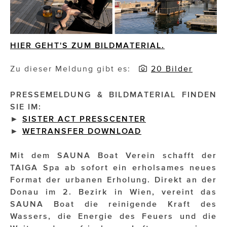
Impressionisten
JOHANN STRAUSS – NEW DIMENSIONS
HIER GEHT'S ZUM BILDMATERIAL.
JOOLZ
Zu dieser Meldung gibt es:
20 Bilder
JUWELIER WAGNER
PRESSEMELDUNG & BILDMATERIAL FINDEN
Magenta Telekom
SIE IM:
►
SISTER ACT PRESSCENTER
Merz Aesthetics
►
WETRANSFER DOWNLOAD
NEVER AGE NUTRITION
Mit dem SAUNA Boat Verein schafft der
Nina Kraft – Kraft Media Minds
TAIGA Spa ab sofort ein erholsames neues
Format der urbanen Erholung. Direkt an der
NORMAL
Donau im 2. Bezirk in Wien, vereint das
SAUNA Boat die reinigende Kraft des
rot weiss rosé
Wassers, die Energie des Feuers und die