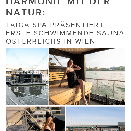
HARMONIE MIT DER
NATUR:
Die Dudlerei
Dominic Marcus Singer
TAIGA SPA PRÄSENTIERT
ERSTE SCHWIMMENDE SAUNA
Dominique Scharax – Move Mind Breath
ÖSTERREICHS IN WIEN
Dr. Albert Fuchs
Élan Flow
Foodsavers
FREIHERZ
FRISTADS
FR!TZ EYEWEAR
GHOST BASTARD
GymBeam