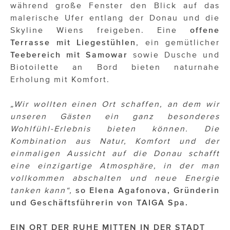
ÜBER UNS
während große Fenster den Blick auf das
malerische Ufer entlang der Donau und die
PRESS CONTACT
Skyline Wiens freigeben. Eine
offene
Terrasse mit Liegestühlen
, ein gemütlicher
Teebereich
mit Samowar
sowie Dusche und
Biotoilette an Bord bieten naturnahe
Erholung mit Komfort.
„Wir wollten einen Ort schaffen, an dem wir
unseren Gästen ein ganz besonderes
Wohlfühl-Erlebnis bieten können. Die
Kombination aus Natur, Komfort und der
einmaligen Aussicht auf die Donau schafft
eine einzigartige Atmosphäre, in der man
vollkommen abschalten und neue Energie
tanken kann“,
so Elena Agafonova, Gründerin
und Geschäftsführerin von TAIGA Spa.
EIN ORT DER RUHE MITTEN IN DER STADT