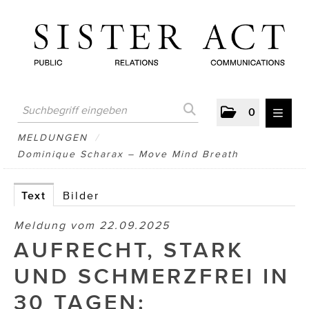
0
MELDUNGEN
MELDUNGEN
/
Dominique Scharax – Move Mind Breath
AUSTRIAN PRESS DAY
ATELIER FĒ.
Text
Bilder
BERTRAMS
Meldung vom 22.09.2025
AUFRECHT, STARK
BewusstSchein
UND SCHMERZFREI IN
Brigitta Nemeth Art
30 TAGEN:
CUBE