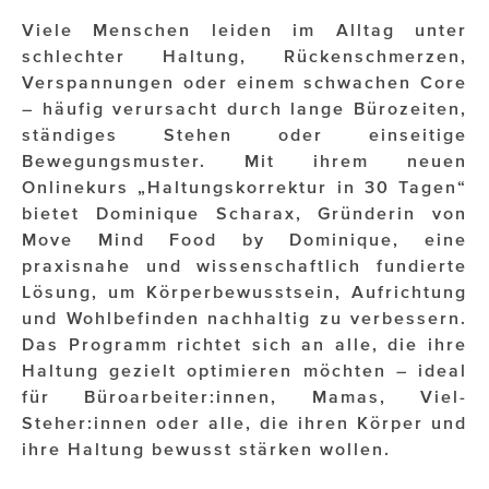
Viele Menschen leiden im Alltag unter
Impressionisten
schlechter Haltung, Rückenschmerzen,
Verspannungen oder einem schwachen Core
JOHANN STRAUSS – NEW DIMENSIONS
– häufig verursacht durch lange Bürozeiten,
ständiges Stehen oder einseitige
JOOLZ
Bewegungsmuster. Mit ihrem neuen
JUWELIER WAGNER
Onlinekurs „Haltungskorrektur in 30 Tagen“
bietet Dominique Scharax, Gründerin von
Magenta Telekom
Move Mind Food by Dominique, eine
praxisnahe und wissenschaftlich fundierte
Merz Aesthetics
Lösung, um Körperbewusstsein, Aufrichtung
NEVER AGE NUTRITION
und Wohlbefinden nachhaltig zu verbessern.
Das Programm richtet sich an alle, die ihre
Nina Kraft – Kraft Media Minds
Haltung gezielt optimieren möchten – ideal
für Büroarbeiter:innen, Mamas, Viel-
NORMAL
Steher:innen oder alle, die ihren Körper und
rot weiss rosé
ihre Haltung bewusst stärken wollen.