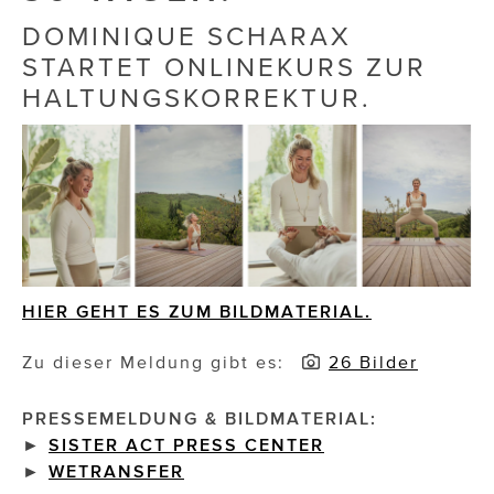
DOMINIQUE SCHARAX
Die Dudlerei
STARTET ONLINEKURS ZUR
Dominic Marcus Singer
HALTUNGSKORREKTUR.
Dominique Scharax – Move Mind Breath
Dr. Albert Fuchs
Élan Flow
Foodsavers
HIER GEHT ES ZUM BILDMATERIAL.
FREIHERZ
FRISTADS
Zu dieser Meldung gibt es:
26 Bilder
FR!TZ EYEWEAR
PRESSEMELDUNG & BILDMATERIAL:
►
SISTER ACT PRESS CENTER
GHOST BASTARD
►
WETRANSFER
GymBeam