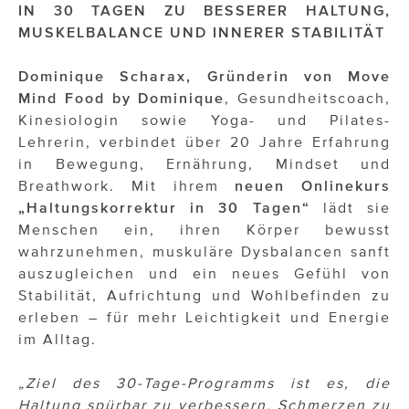
OTTO AM DONAUKANAL
IN 30 TAGEN ZU BESSERER HALTUNG,
MUSKELBALANCE UND INNERER STABILITÄT
sehen!wutscher
Dominique Scharax, Gründerin von Move
SISTER ACT
Mind Food by Dominique
, Gesundheitscoach,
Solid & Bold
Kinesiologin sowie Yoga- und Pilates-
Lehrerin, verbindet über 20 Jahre Erfahrung
St. Peter Stiftskulinarium
in Bewegung, Ernährung, Mindset und
Breathwork. Mit ihrem
neuen Onlinekurs
Susanne Wuest
„Haltungskorrektur in 30 Tagen“
lädt sie
The Budims
Menschen ein, ihren Körper bewusst
wahrzunehmen, muskuläre Dysbalancen sanft
THE GOODSTUFF
auszugleichen und ein neues Gefühl von
Stabilität, Aufrichtung und Wohlbefinden zu
TOG Studio
erleben – für mehr Leichtigkeit und Energie
im Alltag.
Upside Down Town Hotel – Neue Post
VieSFF – Vienna Spanish Film Festival
„Ziel des 30-Tage-Programms ist es, die
Haltung spürbar zu verbessern, Schmerzen zu