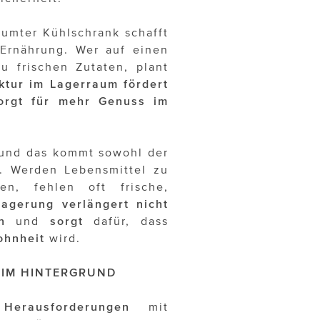
umter Kühlschrank schafft
 Ernährung. Wer auf einen
zu frischen Zutaten, plant
uktur im Lagerraum fördert
orgt für mehr Genuss im
und das kommt sowohl der
. Werden Lebensmittel zu
n, fehlen oft frische,
Lagerung verlängert nicht
n
und
sorgt
dafür, dass
ohnheit
wird.
 IM HINTERGRUND
Herausforderungen
mit