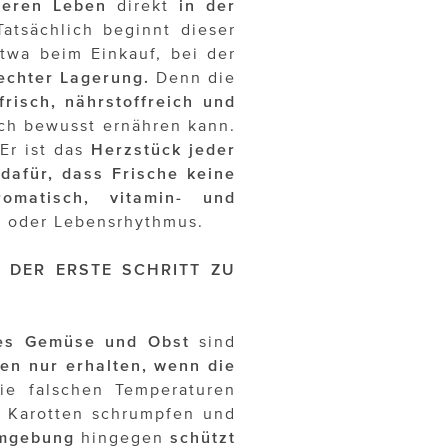
deren Leben
direkt
in der
atsächlich beginnt dieser
twa beim Einkauf, bei der
echter Lagerung.
Denn die
frisch, nährstoffreich und
ch bewusst ernähren kann.
Er ist das
Herzstück jeder
 dafür, dass Frische keine
omatisch, vitamin- und
t oder Lebensrhythmus.
 DER ERSTE SCHRITT ZU
ches Gemüse und Obst
sind
ben nur erhalten, wenn die
e falschen Temperaturen
, Karotten schrumpfen und
umgebung
hingegen
schützt