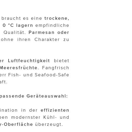
braucht es eine
trockene,
 0 °C lagern
empfindliche
d Qualität.
Parmesan
oder
 ohne ihren Charakter zu
er Luftfeuchtigkeit
bietet
Meeresfrüchte
. Fangfrisch
err Fish- und Seafood-Safe
aft.
e passende Geräteauswahl:
ination in der
effizienten
ben modernster Kühl- und
y-Oberfläche
überzeugt.