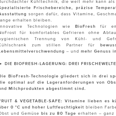
durchdachter Kühltechnik, die weit mehr kann als
Spezialisierte Frischebereiche, präzise Temper
Ausstattung
sorgen dafür, dass Vitamine, Geschma
lange erhalten bleiben.
Innovative Technologien wie
BioFresh
für emp
NoFrost für komfortables Gefrieren ohne Abt
hygienischen Trennung von Kühl- und Gefr
Kühlschrank zum stillen Partner für
bewus
Lebensmittelverschwendung
– und
mehr Genuss im
► DIE BIOFRESH-LAGERUNG: DREI FRISCHEWELTEN
Die BioFresh-Technologie gliedert sich in drei sp
die optimal auf die Lageranforderungen von Obs
und Milchprodukten abgestimmt sind.
FRUIT & VEGETABLE-SAFE: Vitamine lieben es kü
über 0 °C und hoher Luftfeuchtigkeit
bleiben Farb
Obst und Gemüse
bis zu 80 Tage
erhalten – ganz 