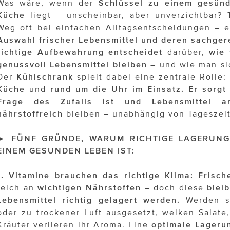
Was wäre, wenn der
Schlüssel zu einem gesün
Küche
liegt – unscheinbar, aber unverzichtbar? T
Weg oft bei einfachen Alltagsentscheidungen – e
Auswahl frischer Lebensmittel
und deren sachger
richtige Aufbewahrung entscheidet
darüber,
wie 
genussvoll Lebensmittel bleiben
– und wie man si
Der
Kühlschrank
spielt dabei eine zentrale Rolle: 
Küche
und
rund um die Uhr im Einsatz.
Er sorgt
Frage des Zufalls ist und Lebensmittel ar
nährstoffreich
bleiben – unabhängig von Tageszei
► FÜNF GRÜNDE, WARUM RICHTIGE LAGERUNG
EINEM GESUNDEN LEBEN IST:
1. Vitamine brauchen das richtige Klima: Fris
reich an
wichtigen Nährstoffen
– doch diese
blei
Lebensmittel richtig gelagert werden.
Werden si
oder zu trockener Luft ausgesetzt, welken Salate
Kräuter verlieren ihr Aroma. Eine
optimale Lager