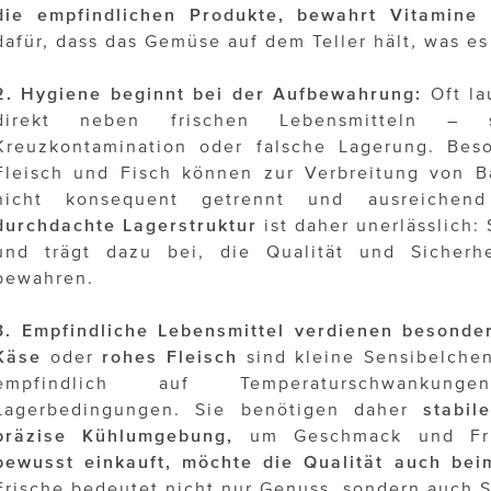
die empfindlichen Produkte, bewahrt Vitamine
dafür, dass das Gemüse auf dem Teller hält, was es
2. Hygiene beginnt bei der Aufbewahrung:
Oft la
direkt neben frischen Lebensmitteln –
Kreuzkontamination oder falsche Lagerung. Bes
Fleisch und Fisch können zur Verbreitung von B
nicht konsequent getrennt und ausreichen
durchdachte Lagerstruktur
ist daher unerlässlich:
und trägt dazu bei, die Qualität und Sicherhe
bewahren.
3. Empfindliche Lebensmittel verdienen besonde
Käse
oder
rohes Fleisch
sind kleine Sensibelchen
empfindlich auf Temperaturschwankun
Lagerbedingungen. Sie benötigen daher
stabile
präzise Kühlumgebung,
um Geschmack und Fr
bewusst einkauft, möchte die Qualität auch bei
Frische bedeutet nicht nur Genuss, sondern auch S