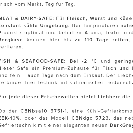
frisch vom Markt, Tag für Tag.
MEAT & DAIRY-SAFE:
Für
Fleisch, Wurst und Käse
konstant kühle Umgebung.
Bei Temperaturen
nahe
Produkte optimal und behalten Aroma, Textur un
Bergkäse
können hier bis
zu 110 Tage reifen
,
verlieren.
FISH & SEAFOOD-SAFE: Bei -2 °C
und
gering
dieser Safe ein Premium-Zuhause für
Fisch und 
und fein – auch Tage nach dem Einkauf. Der Liebh
verbindet hier Technik mit kulinarischer Leidensch
Für jede dieser Frischewelten bietet Liebherr di
Ob der
CBNbsa10 575i-1,
eine Kühl-Gefrierkomb
EEK-10%
, oder das Modell
CBNdgc 5723
, das ne
Gefriertechnik mit einer eleganten neuen
DarkGre