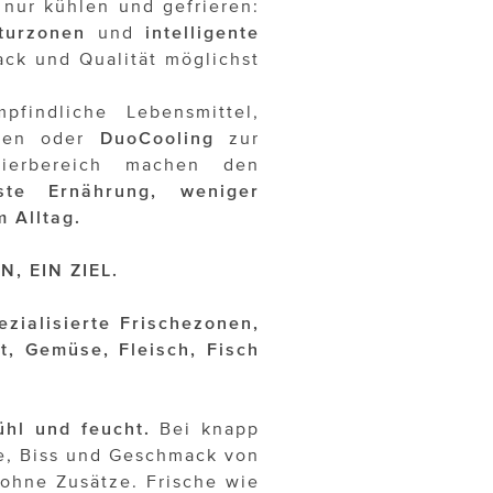
 nur kühlen und gefrieren:
aturzonen
und
intelligente
ck und Qualität möglichst
findliche Lebensmittel,
auen oder
DuoCooling
zur
ierbereich machen den
ste Ernährung, weniger
 Alltag.
, EIN ZIEL.
ezialisierte Frischezonen,
t, Gemüse, Fleisch, Fisch
hl und feucht.
Bei knapp
e, Biss und Geschmack von
ohne Zusätze. Frische wie