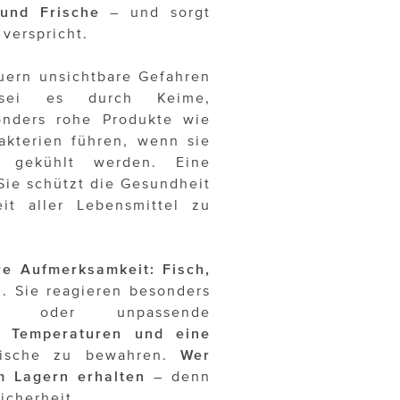
 und Frische
– und sorgt
 verspricht.
uern unsichtbare Gefahren
 sei es durch Keime,
onders rohe Produkte wie
akterien führen, wenn sie
d gekühlt werden. Eine
 Sie schützt die Gesundheit
it aller Lebensmittel zu
re Aufmerksamkeit:
Fisch,
. Sie reagieren besonders
gen oder unpassende
 Temperaturen und eine
ische zu bewahren.
Wer
m Lagern erhalten
– denn
icherheit.