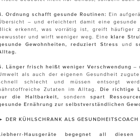
4. Ordnung schafft gesunde Routinen:
Ein aufgerä
Übersicht – und erleichtert damit eine gesunde
Blick erkennt, was vorrätig ist, greift häufiger 
bewusster und wirft weniger weg. Eine
klare Str
gesunde Gewohnheiten, reduziert Stress
und
s
Alltag.
5. Länger frisch heißt weniger Verschwendung
– 
Umwelt als auch der eigenen Gesundheit zugute
schnell schlecht und müssen entsorgt werde
nährstoffreiche Zutaten im Alltag.
Die richtige 
nur die Haltbarkeit,
sondern
spart Ressource
gesunde Ernährung zur selbstverständlichen Gew
► DER KÜHLSCHRANK ALS GESUNDHEITSCOACH
Liebherr-Hausgeräte begegnet all diesen 