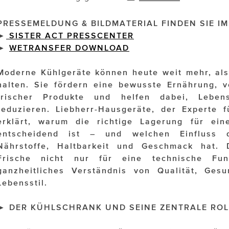
PRESSEMELDUNG & BILDMATERIAL FINDEN SIE IM
►
SISTER ACT PRESSCENTER
►
WETRANSFER DOWNLOAD
Moderne Kühlgeräte können heute weit mehr, als
halten. Sie fördern eine bewusste Ernährung, v
frischer Produkte und helfen dabei, Lebens
reduzieren. Liebherr-Hausgeräte, der Experte f
erklärt, warum die richtige Lagerung für ei
entscheidend ist – und welchen Einfluss d
Nährstoffe, Haltbarkeit und Geschmack hat. 
Frische nicht nur für eine technische Fun
ganzheitliches Verständnis von Qualität, Ges
Lebensstil.
► DER KÜHLSCHRANK UND SEINE ZENTRALE ROLL