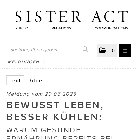
0
MELDUNGEN
MELDUNGEN
/
AUSTRIAN PRESS DAY
Text
Bilder
ATELIER FĒ.
Meldung vom 29.06.2025
BERTRAMS
BEWUSST LEBEN,
BewusstSchein
BESSER KÜHLEN:
Brigitta Nemeth Art
WARUM GESUNDE
ERNÄHRUNG BEREITS BEI
CUBE