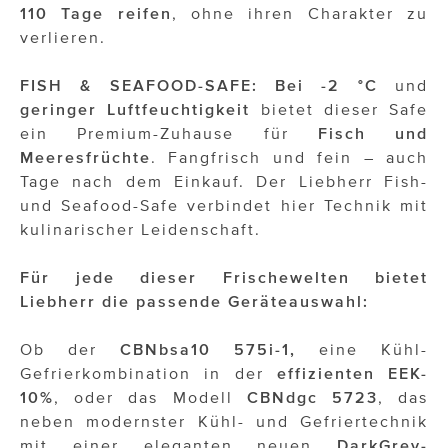
110 Tage reifen
, ohne ihren Charakter zu
verlieren.
FISH & SEAFOOD-SAFE: Bei -2 °C
und
geringer Luftfeuchtigkeit
bietet dieser Safe
ein Premium-Zuhause für
Fisch und
Meeresfrüchte
. Fangfrisch und fein – auch
Tage nach dem Einkauf. Der Liebherr Fish-
und Seafood-Safe verbindet hier Technik mit
kulinarischer Leidenschaft.
Für jede dieser Frischewelten bietet
Liebherr die passende Geräteauswahl:
Ob der
CBNbsa10 575i-1,
eine Kühl-
Gefrierkombination in der
effizienten EEK-
10%
, oder das Modell
CBNdgc 5723
, das
neben modernster Kühl- und Gefriertechnik
mit einer eleganten neuen
DarkGrey-