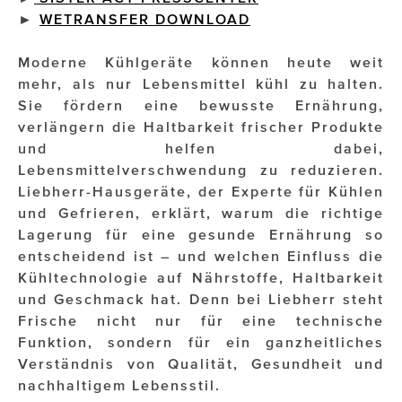
►
WETRANSFER DOWNLOAD
Impressionisten
Moderne Kühlgeräte können heute weit
JOHANN STRAUSS – NEW DIMENSIONS
mehr, als nur Lebensmittel kühl zu halten.
Sie fördern eine bewusste Ernährung,
JOOLZ
verlängern die Haltbarkeit frischer Produkte
JUWELIER WAGNER
und helfen dabei,
Lebensmittelverschwendung zu reduzieren.
Magenta Telekom
Liebherr-Hausgeräte, der Experte für Kühlen
und Gefrieren, erklärt, warum die richtige
Merz Aesthetics
Lagerung für eine gesunde Ernährung so
entscheidend ist – und welchen Einfluss die
NEVER AGE NUTRITION
Kühltechnologie auf Nährstoffe, Haltbarkeit
Nina Kraft – Kraft Media Minds
und Geschmack hat. Denn bei Liebherr steht
Frische nicht nur für eine technische
NORMAL
Funktion, sondern für ein ganzheitliches
Verständnis von Qualität, Gesundheit und
rot weiss rosé
nachhaltigem Lebensstil.