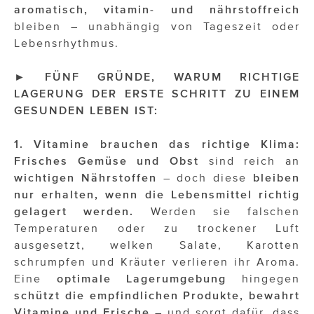
ÜBER UNS
aromatisch, vitamin- und nährstoffreich
bleiben – unabhängig von Tageszeit oder
PRESS CONTACT
Lebensrhythmus.
► FÜNF GRÜNDE, WARUM RICHTIGE
LAGERUNG DER ERSTE SCHRITT ZU EINEM
GESUNDEN LEBEN IST:
1. Vitamine brauchen das richtige Klima:
Frisches Gemüse und Obst
sind reich an
wichtigen Nährstoffen
– doch diese
bleiben
nur erhalten, wenn die Lebensmittel richtig
gelagert werden.
Werden sie falschen
Temperaturen oder zu trockener Luft
ausgesetzt, welken Salate, Karotten
schrumpfen und Kräuter verlieren ihr Aroma.
Eine
optimale Lagerumgebung
hingegen
schützt die empfindlichen Produkte, bewahrt
Vitamine und Frische
– und sorgt dafür, dass