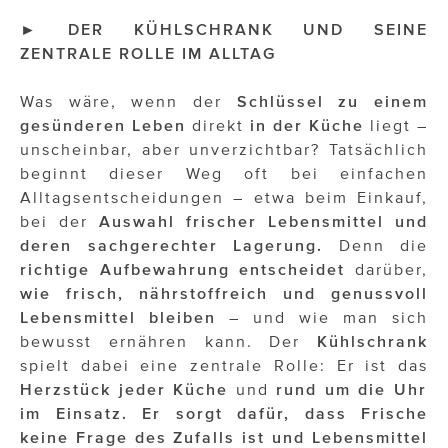
OTTO AM DONAUKANAL
► DER KÜHLSCHRANK UND SEINE
sehen!wutscher
ZENTRALE ROLLE IM ALLTAG
SISTER ACT
Was wäre, wenn der
Schlüssel zu einem
gesünderen Leben
direkt
in der Küche
liegt –
Solid & Bold
unscheinbar, aber unverzichtbar? Tatsächlich
St. Peter Stiftskulinarium
beginnt dieser Weg oft bei einfachen
Alltagsentscheidungen – etwa beim Einkauf,
Susanne Wuest
bei der
Auswahl frischer Lebensmittel
und
deren sachgerechter Lagerung.
Denn die
The Budims
richtige Aufbewahrung entscheidet
darüber,
THE GOODSTUFF
wie frisch, nährstoffreich und genussvoll
Lebensmittel bleiben
– und wie man sich
TOG Studio
bewusst ernähren kann. Der
Kühlschrank
spielt dabei eine zentrale Rolle: Er ist das
Upside Down Town Hotel – Neue Post
Herzstück jeder Küche
und
rund um die Uhr
VieSFF – Vienna Spanish Film Festival
im Einsatz.
Er sorgt dafür, dass Frische
keine Frage des Zufalls ist und Lebensmittel