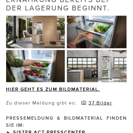
DER LAGERUNG BEGINNT.
Die Dudlerei
Dominic Marcus Singer
Dominique Scharax – Move Mind Breath
Dr. Albert Fuchs
Élan Flow
Foodsavers
FREIHERZ
HIER GEHT ES ZUM BILDMATERIAL.
FRISTADS
Zu dieser Meldung gibt es:
37 Bilder
FR!TZ EYEWEAR
PRESSEMELDUNG & BILDMATERIAL FINDEN
GHOST BASTARD
SIE IM:
►
SISTER ACT PRESSCENTER
GymBeam