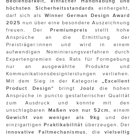
Bedienbarkeit, einfacher Handhabung und
ÜBER UNS
höchsten Sicherheitsstandards
einhergeht,
darf sich als
Winner German Design Award
PRESS CONTACT
2025
nun über eine besondere Auszeichnung
freuen. Der
Premiumpreis
stellt hohe
Ansprüche an die Ermittlung der
Preisträger:innen und wird in einem
aufwendigen Nominierungsverfahren durch
Expertengremien des Rats für Formgebung
nur an ausgewählte Produkte und
Kommunikationsdesignleistungen verliehen.
Mit dem Sieg in der Kategorie
„Excellent
Product Design“
bringt
Joolz
die hohen
Ansprüche in puncto gestalterischer Qualität
zum Ausdruck und konnte mit den
unschlagbaren
Maßen von nur 52cm
, einem
Gewicht von weniger als 9kg
und der
einzigartigen
Praktikabilität
überzeugen. Der
innovative Faltmechanismus
, die
vielseitig