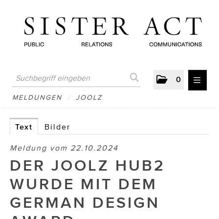
0
MELDUNGEN
MELDUNGEN
/
JOOLZ
AUSTRIAN PRESS DAY
Text
Bilder
ATELIER FĒ.
Meldung vom 22.10.2024
BERTRAMS
DER JOOLZ HUB2
BewusstSchein
WURDE MIT DEM
Brigitta Nemeth Art
GERMAN DESIGN
CUBE