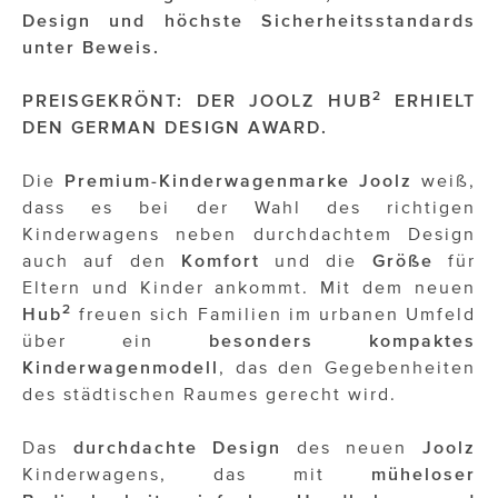
OTTO AM DONAUKANAL
Design und höchste Sicherheitsstandards
unter Beweis.
sehen!wutscher
SISTER ACT
2
PREISGEKRÖNT: DER JOOLZ HUB
ERHIELT
DEN GERMAN DESIGN AWARD.
Solid & Bold
Die
Premium-Kinderwagenmarke Joolz
weiß,
St. Peter Stiftskulinarium
dass es bei der Wahl des richtigen
Susanne Wuest
Kinderwagens neben durchdachtem Design
auch auf den
Komfort
und die
Größe
für
The Budims
Eltern und Kinder ankommt. Mit dem neuen
2
Hub
freuen sich Familien im urbanen Umfeld
THE GOODSTUFF
über ein
besonders kompaktes
Kinderwagenmodell
, das den Gegebenheiten
TOG Studio
des städtischen Raumes gerecht wird.
Upside Down Town Hotel – Neue Post
Das
durchdachte
Design
des neuen
Joolz
VieSFF – Vienna Spanish Film Festival
Kinderwagens, das mit
müheloser