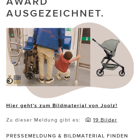
AWARD
AUSGEZEICHNET.
Die Dudlerei
Dominic Marcus Singer
Dominique Scharax – Move Mind Breath
Dr. Albert Fuchs
Élan Flow
Foodsavers
FREIHERZ
FRISTADS
Hier geht's zum Bildmaterial von Joolz!
FR!TZ EYEWEAR
Zu dieser Meldung gibt es:
19 Bilder
GHOST BASTARD
PRESSEMELDUNG & BILDMATERIAL FINDEN
GymBeam