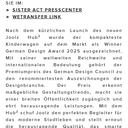
SIE IM:
►
SISTER ACT PRESSCENTER
Impressionisten
►
WETRANSFER LINK
JOHANN STRAUSS – NEW DIMENSIONS
Nach dem kürzlichen Launch des neuen
JOOLZ
2
Joolz Hub
wurde der kompakteste
Kinderwagen auf dem Markt als Winner
JUWELIER WAGNER
German Design Award 2025 ausgezeichnet.
Mit seiner weltweiten Reichweite und
Magenta Telekom
internationalen Bedeutung gehört der
Merz Aesthetics
Premiumpreis des German Design Council zu
den renommiertesten Auszeichnungen der
NEVER AGE NUTRITION
Designbranche. Der Preis erkennt
maßgebliche Gestaltungstrends, macht sie
Nina Kraft – Kraft Media Minds
einer breiten Öffentlichkeit zugänglich und
NORMAL
ehrt herausragende Leistungen. Mit dem
2
Hub
schuf Joolz den perfekten Begleiter für
rot weiss rosé
das moderne Stadtleben und stellt erneut
die herausragende Qualität, das smarte