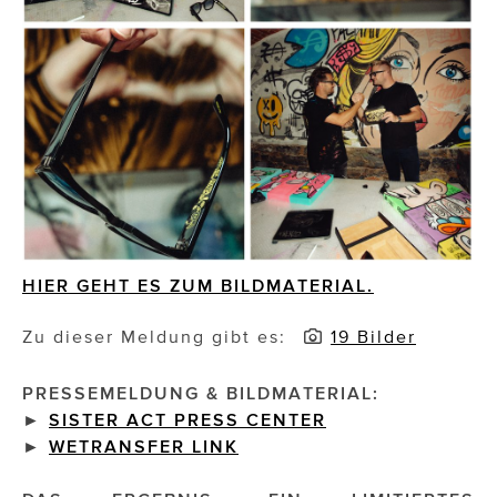
Impressionisten
JOHANN STRAUSS – NEW DIMENSIONS
JOOLZ
JUWELIER WAGNER
Magenta Telekom
Merz Aesthetics
HIER GEHT ES ZUM BILDMATERIAL.
NEVER AGE NUTRITION
Zu dieser Meldung gibt es:
19 Bilder
Nina Kraft – Kraft Media Minds
PRESSEMELDUNG & BILDMATERIAL:
NORMAL
►
SISTER ACT PRESS CENTER
►
WETRANSFER
LINK
rot weiss rosé