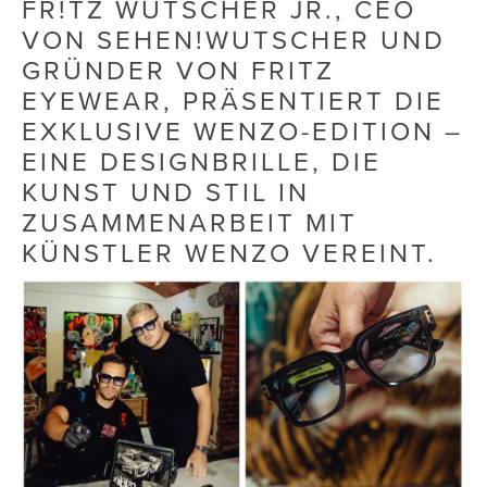
FR!TZ WUTSCHER JR., CEO
VON SEHEN!WUTSCHER UND
Die Dudlerei
GRÜNDER VON FRITZ
Dominic Marcus Singer
EYEWEAR, PRÄSENTIERT DIE
EXKLUSIVE WENZO-EDITION –
Dominique Scharax – Move Mind Breath
EINE DESIGNBRILLE, DIE
Dr. Albert Fuchs
KUNST UND STIL IN
ZUSAMMENARBEIT MIT
Élan Flow
KÜNSTLER WENZO VEREINT.
Foodsavers
FREIHERZ
FRISTADS
FR!TZ EYEWEAR
GHOST BASTARD
GymBeam