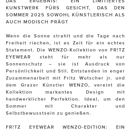
DAS ERGEBNIS: EIN LIMITIERTES
OTTO AM DONAUKANAL
KUNSTWERK FÜRS GESICHT, DAS DEN
sehen!wutscher
SOMMER 2025 SOWOHL KÜNSTLERISCH ALS
AUCH MODISCH PRÄGT
SISTER ACT
Wenn die Sonne strahlt und die Tage nach
Solid & Bold
Freiheit riechen, ist es Zeit für ein echtes
St. Peter Stiftskulinarium
Statement. Die WENZO-Kollektion von FR!TZ
EYEWEAR steht für mehr als nur
Susanne Wuest
Sonnenschutz – sie ist Ausdruck von
Persönlichkeit und Stil. Entstanden in enger
The Budims
Zusammenarbeit mit Fritz Wutscher jr. und
THE GOODSTUFF
dem Grazer Künstler WENZO, vereint die
Kollektion markantes Design mit
TOG Studio
handwerklicher Perfektion. Ideal, um den
Sommer mit Charakter und
Upside Down Town Hotel – Neue Post
Selbstbewusstsein zu genießen.
VieSFF – Vienna Spanish Film Festival
FR!TZ EYEWEAR WENZO-EDITION: EIN