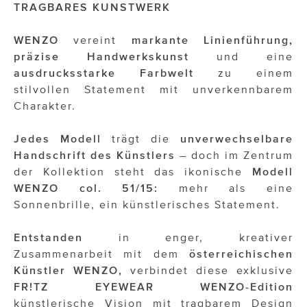
ÜBER UNS
TRAGBARES KUNSTWERK
PRESS CONTACT
WENZO
vereint
markante Linienführung,
präzise Handwerkskunst
und eine
ausdrucksstarke Farbwelt
zu einem
stilvollen Statement mit unverkennbarem
Charakter.
Jedes Modell
trägt die
unverwechselbare
Handschrift des Künstlers
– doch im Zentrum
der Kollektion steht das ikonische
Modell
WENZO col. 51/15:
mehr als eine
Sonnenbrille, ein künstlerisches Statement.
Entstanden
in enger, kreativer
Zusammenarbeit mit dem
österreichischen
Künstler WENZO,
verbindet diese exklusive
FR!TZ EYEWEAR WENZO-Edition
künstlerische Vision mit tragbarem Design