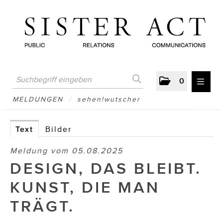
0
MELDUNGEN
MELDUNGEN
/
sehen!wutscher
AUSTRIAN PRESS DAY
Text
Bilder
ATELIER FĒ.
Meldung vom 05.08.2025
BERTRAMS
DESIGN, DAS BLEIBT.
BewusstSchein
KUNST, DIE MAN
Brigitta Nemeth Art
TRÄGT.
CUBE