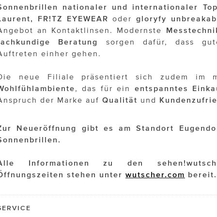
Sonnenbrillen nationaler und internationaler To
Laurent, FR!TZ EYEWEAR
oder
gloryfy unbreakab
Angebot an Kontaktlinsen. Modernste
Messtechni
fachkundige
Beratung
sorgen dafür, dass gut
Auftreten einher gehen.
Die neue Filiale präsentiert sich zudem im
Wohlfühlambiente
, das für ein
entspanntes
Einka
Anspruch der Marke auf
Qualität
und
Kundenzufrie
Zur Neueröffnung gibt es am Standort Eugendo
Sonnenbrillen.
Alle Informationen zu den sehen!wutsch
Öffnungszeiten stehen unter
wutscher.com
berei
t.
SERVICE