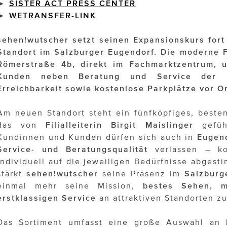
►
SISTER ACT PRESS CENTER
►
WETRANSFER-LINK
sehen!wutscher setzt seinen Expansionskurs fort
Standort im Salzburger Eugendorf. Die moderne Fi
Römerstraße 4b, direkt im Fachmarktzentrum, 
Kunden neben Beratung und Service der E
Erreichbarkeit sowie kostenlose Parkplätze vor Or
Am neuen Standort steht ein fünfköpfiges, besten
das von
Filialleiterin Birgit Maislinger
gefüh
Kundinnen und Kunden dürfen sich auch in
Eugen
Service- und Beratungsqualität
verlassen – ko
individuell auf die jeweiligen Bedürfnisse abgest
stärkt
sehen!wutscher
seine Präsenz im
Salzbur
einmal mehr seine Mission,
bestes Sehen, m
erstklassigen
Service
an attraktiven Standorten zu
Das Sortiment umfasst eine große Auswahl an