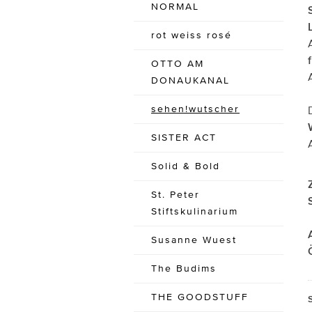
NORMAL
rot weiss rosé
OTTO AM
DONAUKANAL
sehen!wutscher
SISTER ACT
Solid & Bold
St. Peter
Stiftskulinarium
Susanne Wuest
The Budims
THE GOODSTUFF