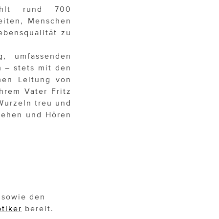
ählt rund 700
beiten, Menschen
bensqualität zu
ng, umfassenden
 – stets mit den
men Leitung von
hrem Vater Fritz
Wurzeln treu und
 Sehen und Hören
n sowie den
tiker
bereit.