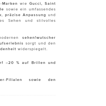
p-Marken
wie
Gucci, Saint
le
sowie ein umfassendes
k
,
präzise
Anpassung
und
es Sehen und stilvolles
 modernen
sehen!wutscher
ufserlebnis
sorgt und den
denheit
widerspiegelt.
rf –20 % auf Brillen und
er-Filialen sowie den