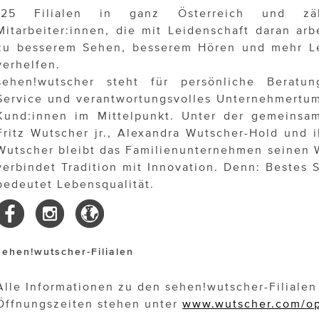
125 Filialen in ganz Österreich und z
Mitarbeiter:innen, die mit Leidenschaft daran ar
zu besserem Sehen, besserem Hören und mehr Le
verhelfen.
sehen!wutscher steht für persönliche Beratu
Service und verantwortungsvolles Unternehmertum
Kund:innen im Mittelpunkt. Unter der gemeinsa
Fritz Wutscher jr., Alexandra Wutscher-Hold und i
Wutscher bleibt das Familienunternehmen seinen 
verbindet Tradition mit Innovation. Denn: Bestes
bedeutet Lebensqualität.
sehen!wutscher-Filialen
Alle Informationen zu den sehen!wutscher-Filiale
Öffnungszeiten stehen unter
www.wutscher.com/op