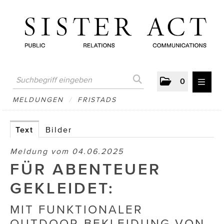
0
MELDUNGEN
MELDUNGEN
/
FRISTADS
AUSTRIAN PRESS DAY
Text
Bilder
ATELIER FĒ.
Meldung vom 04.06.2025
BERTRAMS
FÜR ABENTEUER
BewusstSchein
GEKLEIDET:
Brigitta Nemeth Art
MIT FUNKTIONALER
OUTDOOR-BEKLEIDUNG VON
CUBE