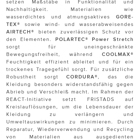
OTTO AM DONAUKANAL
setzen Maßstäbe in Funktionalität und
Nachhaltigkeit. Materialien wie
sehen!wutscher
wasserdichtes und atmungsaktives
GORE-
TEX®
sowie wind- und wasserabweisendes
SISTER ACT
AIRTECH®
bieten zuverlässigen Schutz vor
den Elementen.
POLARTEC® Power Stretch
Solid & Bold
sorgt für uneingeschränkte
St. Peter Stiftskulinarium
Bewegungsfreiheit, während
COOLMAX®
Feuchtigkeit effizient ableitet und für ein
Susanne Wuest
trockenes Tragegefühl sorgt. Für zusätzliche
Robustheit sorgt
CORDURA®
, das die
The Budims
Kleidung besonders widerstandsfähig gegen
THE GOODSTUFF
Abrieb und Verschleiß macht. Im Rahmen der
REACT-Initiative setzt FRISTADS auf
TOG Studio
Kreislauflösungen, um die Lebensdauer der
Kleidung zu verlängern und
Upside Down Town Hotel – Neue Post
Umweltauswirkungen zu minimieren. Durch
VieSFF – Vienna Spanish Film Festival
Reparatur, Wiederverwendung und Recycling
von Materialien aus ausgedienten