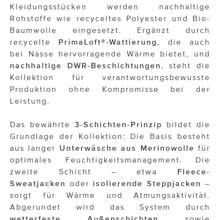
ÜBER UNS
Kleidungsstücken werden nachhaltige
Rohstoffe wie recyceltes Polyester und Bio-
PRESS CONTACT
Baumwolle eingesetzt. Ergänzt durch
recycelte
PrimaLoft®-Wattierung
, die auch
bei Nässe hervorragende Wärme bietet, und
nachhaltige DWR-Beschichtungen
, steht die
Kollektion für verantwortungsbewusste
Produktion ohne Kompromisse bei der
Leistung.
Das bewährte
3-Schichten-Prinzip
bildet die
Grundlage der Kollektion: Die Basis besteht
aus langer
Unterwäsche aus Merinowolle
für
optimales Feuchtigkeitsmanagement. Die
zweite Schicht – etwa
Fleece-
Sweatjacken
oder
isolierende Steppjacken
–
sorgt für Wärme und Atmungsaktivität.
Abgerundet wird das System durch
wetterfeste Außenschichten
sowie