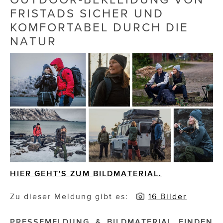
FRISTADS SICHER UND
Die Dudlerei
KOMFORTABEL DURCH DIE
NATUR
Dominic Marcus Singer
Dominique Scharax – Move Mind Breath
Dr. Albert Fuchs
Élan Flow
Foodsavers
FREIHERZ
FRISTADS
HIER GEHT'S ZUM BILDMATERIAL.
FR!TZ EYEWEAR
Zu dieser Meldung gibt es:
16 Bilder
GHOST BASTARD
PRESSEMELDUNG & BILDMATERIAL FINDEN
GymBeam