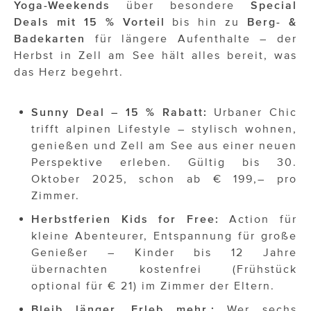
ÜBER UNS
Yoga-Weekends
über besondere
Special
Deals mit 15 % Vorteil
bis hin zu
Berg- &
PRESS CONTACT
Badekarten
für längere Aufenthalte – der
Herbst in Zell am See hält alles bereit, was
das Herz begehrt.
Sunny Deal – 15 % Rabatt:
Urbaner Chic
trifft alpinen Lifestyle – stylisch wohnen,
genießen und Zell am See aus einer neuen
Perspektive erleben. Gültig bis 30.
Oktober 2025, schon ab € 199,– pro
Zimmer.
Herbstferien Kids for Free:
Action für
kleine Abenteurer, Entspannung für große
Genießer – Kinder bis 12 Jahre
übernachten kostenfrei (Frühstück
optional für € 21) im Zimmer der Eltern.
Bleib länger. Erleb mehr.:
Wer sechs