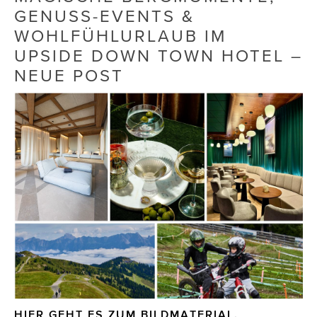
GENUSS-EVENTS &
Die Dudlerei
WOHLFÜHLURLAUB IM
UPSIDE DOWN TOWN HOTEL –
Dominic Marcus Singer
NEUE POST
Dominique Scharax – Move Mind Breath
Dr. Albert Fuchs
Élan Flow
Foodsavers
FREIHERZ
FRISTADS
FR!TZ EYEWEAR
GHOST BASTARD
HIER GEHT ES ZUM BILDMATERIAL.
GymBeam