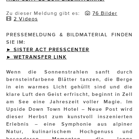
Impressionisten
Zu dieser Meldung gibt es:
76 Bilder
2 Videos
JOHANN STRAUSS – NEW DIMENSIONS
PRESSEMELDUNG & BILDMATERIAL FINDEN
JOOLZ
SIE IM:
► SISTER ACT PRESSCENTER
JUWELIER WAGNER
►
WETRANSFER
LINK
Magenta Telekom
Wenn die Sonnenstrahlen sanft durch
Merz Aesthetics
bernsteinfarbene Blätter tanzen, die Berge
in ein warmes Licht gehüllt sind und die
NEVER AGE NUTRITION
klare Luft den Geist erfrischt, beginnt in Zell
am See eine Jahreszeit voller Magie. Im
Nina Kraft – Kraft Media Minds
Upside Down Town Hotel – Neue Post wird
NORMAL
dieser Herbst zum kunstvoll inszenierten
Erlebnis – eine Symphonie aus alpiner
rot weiss rosé
Natur, kulinarischem Hochgenuss und
besonderen Momenten, die lange