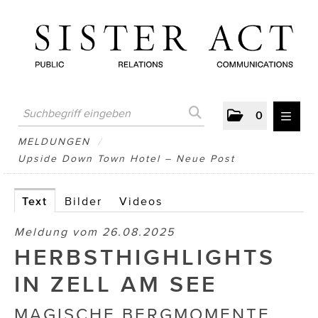
0
MELDUNGEN
MELDUNGEN
/
Upside Down Town Hotel – Neue Post
AUSTRIAN PRESS DAY
ATELIER FĒ.
Text
Bilder
Videos
BERTRAMS
Meldung vom 26.08.2025
HERBSTHIGHLIGHTS
BewusstSchein
IN ZELL AM SEE
Brigitta Nemeth Art
MAGISCHE BERGMOMENTE,
CUBE