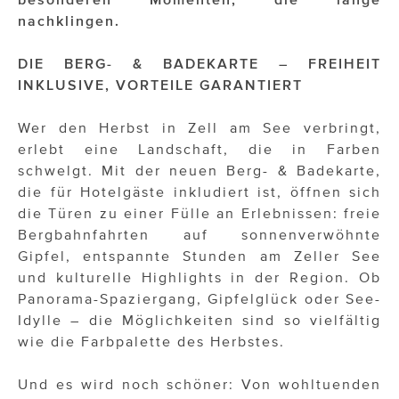
OTTO AM DONAUKANAL
nachklingen.
sehen!wutscher
DIE BERG- & BADEKARTE – FREIHEIT
SISTER ACT
INKLUSIVE, VORTEILE GARANTIERT
Solid & Bold
Wer den Herbst in Zell am See verbringt,
St. Peter Stiftskulinarium
erlebt eine Landschaft, die in Farben
schwelgt. Mit der neuen Berg- & Badekarte,
Susanne Wuest
die für Hotelgäste inkludiert ist, öffnen sich
die Türen zu einer Fülle an Erlebnissen: freie
The Budims
Bergbahnfahrten auf sonnenverwöhnte
Gipfel, entspannte Stunden am Zeller See
THE GOODSTUFF
und kulturelle Highlights in der Region. Ob
TOG Studio
Panorama-Spaziergang, Gipfelglück oder See-
Idylle – die Möglichkeiten sind so vielfältig
Upside Down Town Hotel – Neue Post
wie die Farbpalette des Herbstes.
VieSFF – Vienna Spanish Film Festival
Und es wird noch schöner: Von wohltuenden