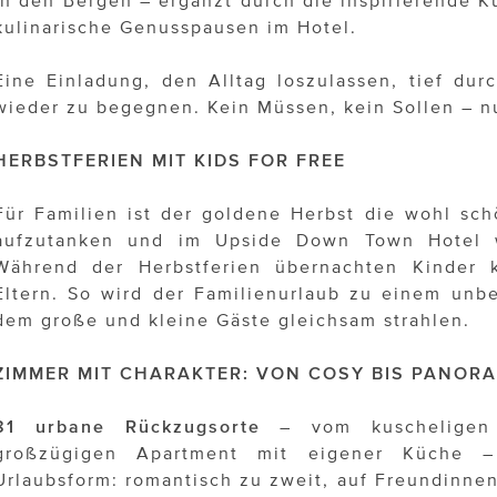
kulinarische Genusspausen im Hotel.
Eine Einladung, den Alltag loszulassen, tief dur
wieder zu begegnen. Kein Müssen, kein Sollen – n
HERBSTFERIEN MIT KIDS FOR FREE
Für Familien ist der goldene Herbst die wohl sc
aufzutanken und im Upside Down Town Hotel w
Während der Herbstferien übernachten Kinder 
Eltern. So wird der Familienurlaub zu einem unb
dem große und kleine Gäste gleichsam strahlen.
ZIMMER MIT CHARAKTER: VON COSY BIS PANOR
81 urbane Rückzugsorte
– vom kuscheligen 
großzügigen Apartment mit eigener Küche 
Urlaubsform: romantisch zu zweit, auf Freundinnen