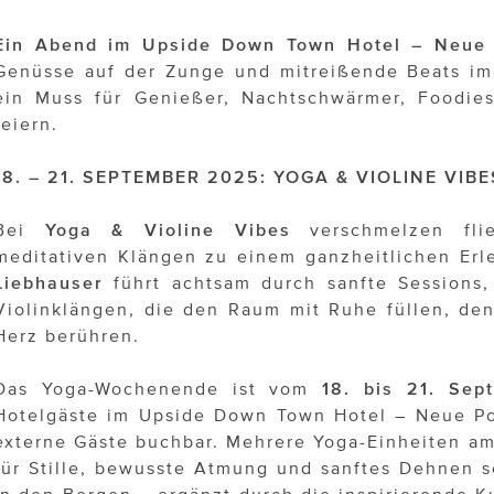
Ein Abend im Upside Down Town Hotel – Neue
Genüsse auf der Zunge und mitreißende Beats im
ein Muss für Genießer, Nachtschwärmer, Foodies
feiern.
18. – 21. SEPTEMBER 2025: YOGA & VIOLINE VIBE
Bei
Yoga & Violine Vibes
verschmelzen fli
meditativen Klängen zu einem ganzheitlichen Erl
Liebhauser
führt achtsam durch sanfte Sessions, 
Violinklängen, die den Raum mit Ruhe füllen, de
Herz berühren.
Das Yoga-Wochenende ist vom
18. bis 21. Se
Hotelgäste im Upside Down Town Hotel – Neue Pos
externe Gäste buchbar. Mehrere Yoga-Einheiten 
für Stille, bewusste Atmung und sanftes Dehnen s
in den Bergen – ergänzt durch die inspirierende K