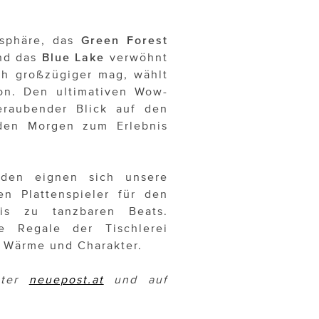
osphäre, das
Green Forest
und das
Blue Lake
verwöhnt
ch großzügiger mag, wählt
on. Den ultimativen Wow-
eraubender Blick auf den
eden Morgen zum Erlebnis
nden eignen sich unsere
n Plattenspieler für den
s zu tanzbaren Beats.
e Regale der Tischlerei
e Wärme und Charakter.
nter
neuepost.at
und auf