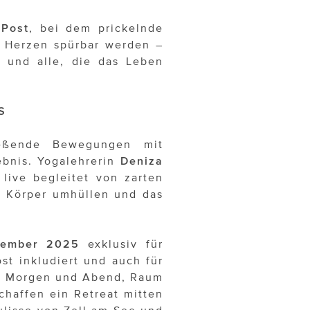
 Post
, bei dem prickelnde
 Herzen spürbar werden –
 und alle, die das Leben
S
eßende Bewegungen mit
ebnis. Yogalehrerin
Deniza
live begleitet von zarten
n Körper umhüllen und das
ptember 2025
exklusiv für
t inkludiert und auch für
am Morgen und Abend, Raum
chaffen ein Retreat mitten
ulisse von Zell am See und