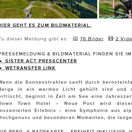
HIER GEHT ES ZUM BILDMATERIAL.
Zu dieser Meldung gibt es:
76 Bilder
2 Vid
PRESSEMELDUNG & BILDMATERIAL FINDEN SIE IM
► SISTER ACT PRESSCENTER
►
WETRANSFER
LINK
Wenn die Sonnenstrahlen sanft durch bernsteinfa
Berge in ein warmes Licht gehüllt sind und d
erfrischt, beginnt in Zell am See eine Jahreszei
Down Town Hotel – Neue Post wird dieser
inszenierten Erlebnis – eine Symphonie aus alp
Hochgenuss und besonderen Momenten, die lange
DIE BERG- & BADEKARTE – FREIHEIT INKLUSIVE,