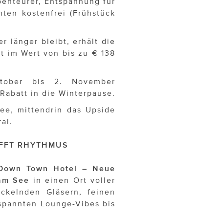
benteurer, Entspannung für
ten kostenfrei (Frühstück
 länger bleibt, erhält die
t im Wert von bis zu € 138
ober bis 2. November
Rabatt in die Winterpause.
ee, mittendrin das Upside
al.
IFFT RHYTHMUS
Down Town Hotel – Neue
 am See
in einen Ort voller
ckelnden Gläsern, feinen
pannten Lounge-Vibes bis