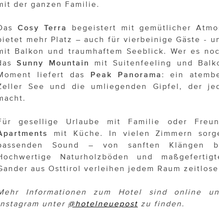
mit der ganzen Familie.
Das
Cosy Terra
begeistert mit gemütlicher Atm
bietet mehr Platz – auch für vierbeinige Gäste - 
mit Balkon und traumhaftem Seeblick. Wer es no
das
Sunny Mountain
mit Suitenfeeling und Balk
Moment liefert das
Peak Panorama
: ein atemb
Zeller See und die umliegenden Gipfel, der j
macht.
Für gesellige Urlaube mit Familie oder Freu
Apartments
mit Küche. In vielen Zimmern sorge
passenden Sound – von sanften Klängen bi
Hochwertige Naturholzböden und maßgefertigt
Gander aus Osttirol verleihen jedem Raum zeitlos
Mehr Informationen zum Hotel sind online u
Instagram unter
@hotelneuepost
zu finden.