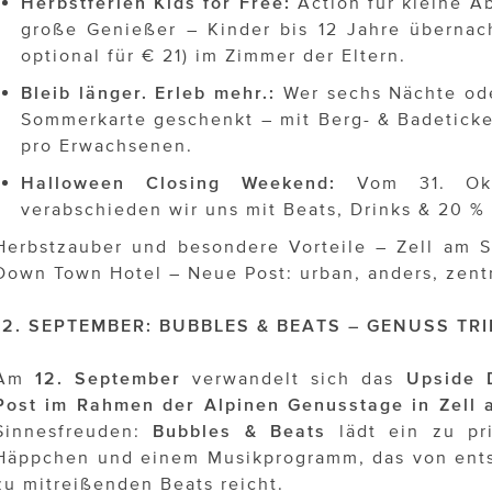
Herbstferien Kids for Free:
Action für kleine A
große Genießer – Kinder bis 12 Jahre übernach
optional für € 21) im Zimmer der Eltern.
Bleib länger. Erleb mehr.:
Wer sechs Nächte oder
Sommerkarte geschenkt – mit Berg- & Badeticke
pro Erwachsenen.
Halloween Closing Weekend:
Vom 31. Okt
verabschieden wir uns mit Beats, Drinks & 20 % 
Herbstzauber und besondere Vorteile – Zell am S
Down Town Hotel – Neue Post: urban, anders, zentr
12. SEPTEMBER: BUBBLES & BEATS – GENUSS TR
Am
12. September
verwandelt sich das
Upside 
Post
im Rahmen der Alpinen Genusstage in Zell
Sinnesfreuden:
Bubbles & Beats
lädt ein zu pri
Häppchen und einem Musikprogramm, das von ents
zu mitreißenden Beats reicht.