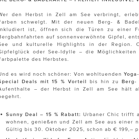
Wer den Herbst in Zell am See verbringt, erleb
Farben schwelgt. Mit der neuen Berg- & Badek
inkludiert ist, öffnen sich die Türen zu einer F
Bergbahnfahrten auf sonnenverwöhnte Gipfel, ent
See und kulturelle Highlights in der Region. 
Gipfelglück oder See-Idylle – die Möglichkeiten 
Farbpalette des Herbstes.
Und es wird noch schöner: Von wohltuenden
Yoga
Special Deals mit 15 % Vorteil
bis hin zu
Berg-
Aufenthalte – der Herbst in Zell am See hält a
begehrt.
Sunny Deal – 15 % Rabatt:
Urbaner Chic trifft a
wohnen, genießen und Zell am See aus einer n
Gültig bis 30. Oktober 2025, schon ab € 199,– 