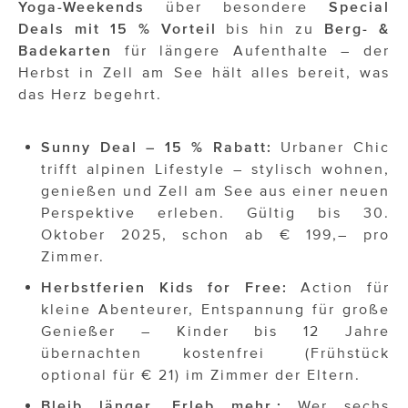
ÜBER UNS
Yoga-Weekends
über besondere
Special
Deals mit 15 % Vorteil
bis hin zu
Berg- &
PRESS CONTACT
Badekarten
für längere Aufenthalte – der
Herbst in Zell am See hält alles bereit, was
das Herz begehrt.
Sunny Deal – 15 % Rabatt:
Urbaner Chic
trifft alpinen Lifestyle – stylisch wohnen,
genießen und Zell am See aus einer neuen
Perspektive erleben. Gültig bis 30.
Oktober 2025, schon ab € 199,– pro
Zimmer.
Herbstferien Kids for Free:
Action für
kleine Abenteurer, Entspannung für große
Genießer – Kinder bis 12 Jahre
übernachten kostenfrei (Frühstück
optional für € 21) im Zimmer der Eltern.
Bleib länger. Erleb mehr.:
Wer sechs