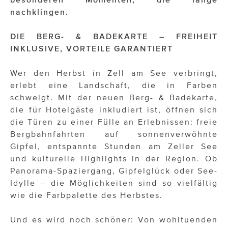
OTTO AM DONAUKANAL
nachklingen.
sehen!wutscher
DIE BERG- & BADEKARTE – FREIHEIT
SISTER ACT
INKLUSIVE, VORTEILE GARANTIERT
Solid & Bold
Wer den Herbst in Zell am See verbringt,
St. Peter Stiftskulinarium
erlebt eine Landschaft, die in Farben
schwelgt. Mit der neuen Berg- & Badekarte,
Susanne Wuest
die für Hotelgäste inkludiert ist, öffnen sich
die Türen zu einer Fülle an Erlebnissen: freie
The Budims
Bergbahnfahrten auf sonnenverwöhnte
Gipfel, entspannte Stunden am Zeller See
THE GOODSTUFF
und kulturelle Highlights in der Region. Ob
TOG Studio
Panorama-Spaziergang, Gipfelglück oder See-
Idylle – die Möglichkeiten sind so vielfältig
Upside Down Town Hotel – Neue Post
wie die Farbpalette des Herbstes.
VieSFF – Vienna Spanish Film Festival
Und es wird noch schöner: Von wohltuenden