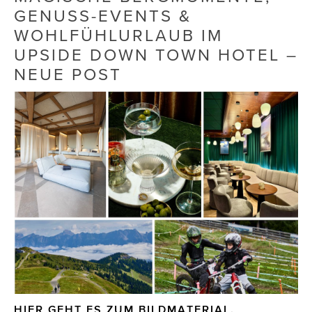
GENUSS-EVENTS &
Die Dudlerei
WOHLFÜHLURLAUB IM
UPSIDE DOWN TOWN HOTEL –
Dominic Marcus Singer
NEUE POST
Dominique Scharax – Move Mind Breath
Dr. Albert Fuchs
Élan Flow
Foodsavers
FREIHERZ
FRISTADS
FR!TZ EYEWEAR
GHOST BASTARD
HIER GEHT ES ZUM BILDMATERIAL.
GymBeam