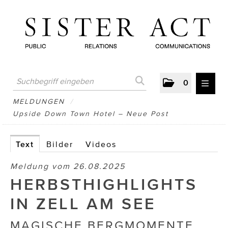
0
MELDUNGEN
MELDUNGEN
/
Upside Down Town Hotel – Neue Post
AUSTRIAN PRESS DAY
ATELIER FĒ.
Text
Bilder
Videos
BERTRAMS
Meldung vom 26.08.2025
HERBSTHIGHLIGHTS
BewusstSchein
IN ZELL AM SEE
Brigitta Nemeth Art
MAGISCHE BERGMOMENTE,
CUBE