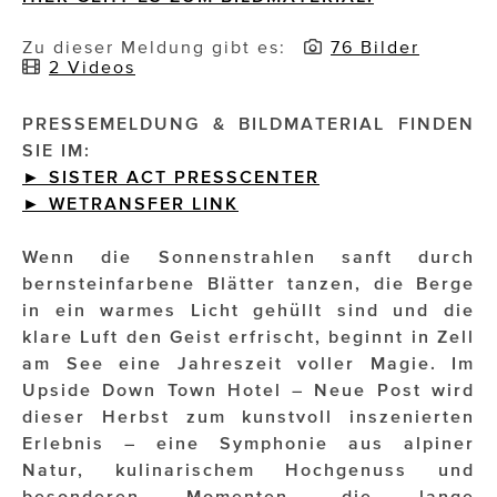
Impressionisten
Zu dieser Meldung gibt es:
76 Bilder
2 Videos
JOHANN STRAUSS – NEW DIMENSIONS
PRESSEMELDUNG & BILDMATERIAL FINDEN
JOOLZ
SIE IM:
► SISTER ACT PRESSCENTER
JUWELIER WAGNER
►
WETRANSFER
LINK
Magenta Telekom
Wenn die Sonnenstrahlen sanft durch
Merz Aesthetics
bernsteinfarbene Blätter tanzen, die Berge
in ein warmes Licht gehüllt sind und die
NEVER AGE NUTRITION
klare Luft den Geist erfrischt, beginnt in Zell
am See eine Jahreszeit voller Magie. Im
Nina Kraft – Kraft Media Minds
Upside Down Town Hotel – Neue Post wird
NORMAL
dieser Herbst zum kunstvoll inszenierten
Erlebnis – eine Symphonie aus alpiner
rot weiss rosé
Natur, kulinarischem Hochgenuss und
besonderen Momenten, die lange