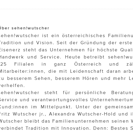
Über sehen!wutscher
sehen!wutscher ist ein österreichisches Familie
Tradition und Vision. Seit der Gründung der erste
Eisenerz steht das Unternehmen für höchste Quali
Handwerk und Service. Heute betreibt sehen!wu
125 Filialen in ganz Österreich und z
Mitarbeiter:innen, die mit Leidenschaft daran ar
zu besserem Sehen, besserem Hören und mehr Le
verhelfen.
sehen!wutscher steht für persönliche Beratu
Service und verantwortungsvolles Unternehmertum
Kund:innen im Mittelpunkt. Unter der gemeinsa
Fritz Wutscher jr., Alexandra Wutscher-Hold und i
Wutscher bleibt das Familienunternehmen seinen 
verbindet Tradition mit Innovation. Denn: Bestes