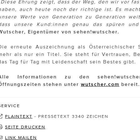
„Diese Ehrung zeigt, dass der Weg, den wir vor fa
haben, auch heute noch der richtige ist. Es mach
unsere Werte von Generation zu Generation wei
dass unsere Kund:innen genau das spüren und 
Wutscher, Eigentümer von sehen!wutscher.
Die erneute Auszeichnung als Österreichischer 
mehr als nur ein Titel. Sie steht für Vertrauen, B
das Tag für Tag mit Leidenschaft sein Bestes gibt.
Alle Informationen zu den sehen!wutscher
Öffnungszeiten stehen unter
wutscher.com
berei
t.
SERVICE
PLAINTEXT
-
PRESSETEXT 3340 ZEICHEN
SEITE DRUCKEN
LINK MAILEN