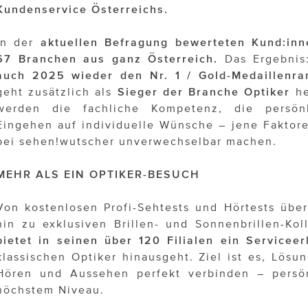
Kundenservice Österreichs.
In der
aktuellen Befragung bewerteten Kund:i
67 Branchen aus ganz Österreich.
Das Ergebni
auch 2025 wieder den Nr. 1 / Gold-Medaillenr
geht zusätzlich als
Sieger der Branche Optiker
he
werden die fachliche Kompetenz, die persön
Eingehen auf individuelle Wünsche – jene Faktore
bei sehen!wutscher unverwechselbar machen.
MEHR ALS EIN OPTIKER-BESUCH
Von kostenlosen Profi-Sehtests und Hörtests über
hin zu exklusiven Brillen- und Sonnenbrillen-Kol
bietet in seinen über 120 Filialen ein Serviceer
klassischen Optiker hinausgeht. Ziel ist es, Lösu
Hören und Aussehen perfekt verbinden – persönl
höchstem Niveau.