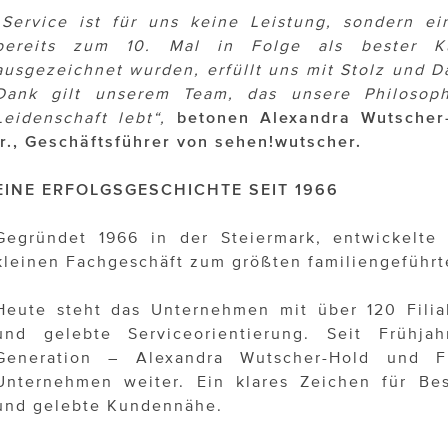
„Service ist für uns keine Leistung, sondern e
bereits zum 10. Mal in Folge als bester Ku
ausgezeichnet wurden, erfüllt uns mit Stolz und D
Dank gilt unserem Team, das unsere Philosoph
Leidenschaft lebt“,
betonen Alexandra Wutscher
jr., Geschäftsführer von sehen!wutscher.
EINE ERFOLGSGESCHICHTE SEIT 1966
Gegründet 1966 in der Steiermark, entwickelte
kleinen Fachgeschäft zum größten familiengeführt
Heute steht das Unternehmen mit über 120 Filiale
und gelebte Serviceorientierung. Seit Frühja
Generation – Alexandra Wutscher-Hold und F
Unternehmen weiter. Ein klares Zeichen für Bes
und gelebte Kundennähe.