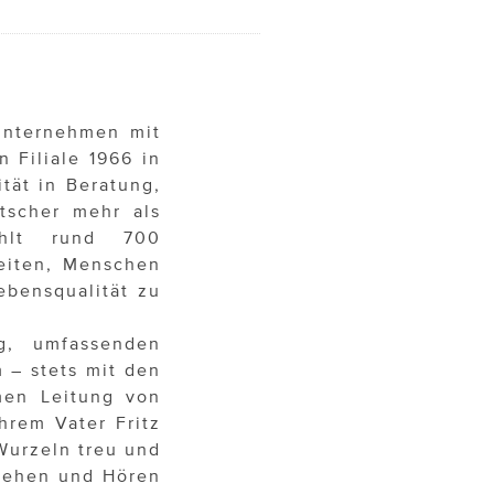
nunternehmen mit
n Filiale 1966 in
tät in Beratung,
tscher mehr als
ählt rund 700
beiten, Menschen
bensqualität zu
ng, umfassenden
 – stets mit den
men Leitung von
hrem Vater Fritz
Wurzeln treu und
 Sehen und Hören