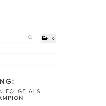
0
NG:
N FOLGE ALS
AMPION