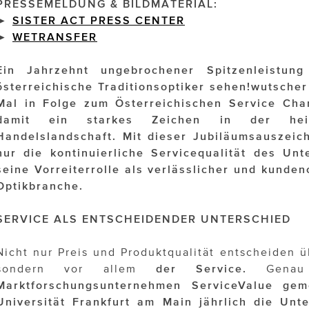
PRESSEMELDUNG & BILDMATERIAL:
►
SISTER ACT PRESS CENTER
►
WETRANSFER
Ein Jahrzehnt ungebrochener Spitzenleistun
österreichische Traditionsoptiker sehen!wutsch
Mal in Folge zum Österreichischen Service Cha
damit ein starkes Zeichen in der hei
Handelslandschaft. Mit dieser Jubiläumsauszeich
nur die kontinuierliche Servicequalität des Un
seine Vorreiterrolle als verlässlicher und kundeno
Optikbranche.
SERVICE ALS ENTSCHEIDENDER UNTERSCHIED
Nicht nur Preis und Produktqualität entscheiden ü
sondern vor allem
der Service.
Genau 
Marktforschungsunternehmen ServiceValue ge
Universität Frankfurt am Main jährlich die Un