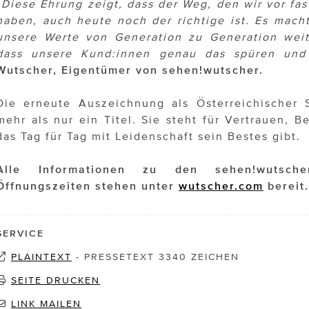
„Diese Ehrung zeigt, dass der Weg, den wir vor fa
haben, auch heute noch der richtige ist. Es mach
unsere Werte von Generation zu Generation wei
dass unsere Kund:innen genau das spüren und 
Wutscher, Eigentümer von sehen!wutscher.
Die erneute Auszeichnung als Österreichischer 
mehr als nur ein Titel. Sie steht für Vertrauen, B
das Tag für Tag mit Leidenschaft sein Bestes gibt.
Alle Informationen zu den sehen!wutscher
Öffnungszeiten stehen unter
wutscher.com
berei
t.
SERVICE
PLAINTEXT
-
PRESSETEXT 3340 ZEICHEN
SEITE DRUCKEN
LINK MAILEN