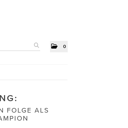
0
NG:
N FOLGE ALS
AMPION