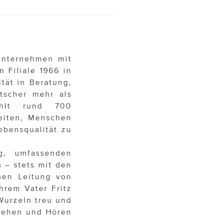
nunternehmen mit
n Filiale 1966 in
tät in Beratung,
tscher mehr als
ählt rund 700
beiten, Menschen
bensqualität zu
ng, umfassenden
 – stets mit den
men Leitung von
hrem Vater Fritz
Wurzeln treu und
 Sehen und Hören