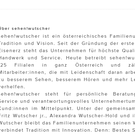
Über sehen!wutscher
sehen!wutscher ist ein österreichisches Familie
Tradition und Vision. Seit der Gründung der erste
Eisenerz steht das Unternehmen für höchste Quali
Handwerk und Service. Heute betreibt sehen!wu
125 Filialen in ganz Österreich und z
Mitarbeiter:innen, die mit Leidenschaft daran ar
zu besserem Sehen, besserem Hören und mehr Le
verhelfen.
sehen!wutscher steht für persönliche Beratu
Service und verantwortungsvolles Unternehmertum
Kund:innen im Mittelpunkt. Unter der gemeinsa
Fritz Wutscher jr., Alexandra Wutscher-Hold und i
Wutscher bleibt das Familienunternehmen seinen 
verbindet Tradition mit Innovation. Denn: Bestes