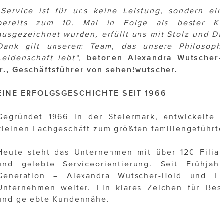
„Service ist für uns keine Leistung, sondern e
bereits zum 10. Mal in Folge als bester Ku
ausgezeichnet wurden, erfüllt uns mit Stolz und D
Dank gilt unserem Team, das unsere Philosoph
Leidenschaft lebt“,
betonen Alexandra Wutscher
jr., Geschäftsführer von sehen!wutscher.
EINE ERFOLGSGESCHICHTE SEIT 1966
Gegründet 1966 in der Steiermark, entwickelte
kleinen Fachgeschäft zum größten familiengeführt
Heute steht das Unternehmen mit über 120 Filiale
und gelebte Serviceorientierung. Seit Frühja
Generation – Alexandra Wutscher-Hold und F
Unternehmen weiter. Ein klares Zeichen für Bes
und gelebte Kundennähe.