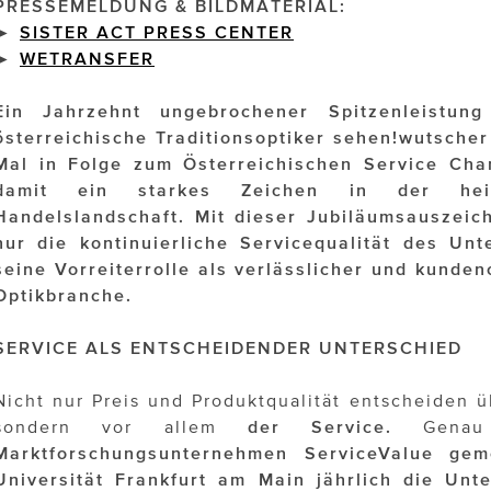
PRESSEMELDUNG & BILDMATERIAL:
►
SISTER ACT PRESS CENTER
►
WETRANSFER
Ein Jahrzehnt ungebrochener Spitzenleistun
österreichische Traditionsoptiker sehen!wutsch
Mal in Folge zum Österreichischen Service Cha
damit ein starkes Zeichen in der hei
Handelslandschaft. Mit dieser Jubiläumsauszeich
nur die kontinuierliche Servicequalität des Un
seine Vorreiterrolle als verlässlicher und kundeno
Optikbranche.
SERVICE ALS ENTSCHEIDENDER UNTERSCHIED
Nicht nur Preis und Produktqualität entscheiden ü
sondern vor allem
der Service.
Genau 
Marktforschungsunternehmen ServiceValue ge
Universität Frankfurt am Main jährlich die Un