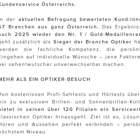
Kundenservice Österreichs.
In der
aktuellen Befragung bewerteten Kund:i
67 Branchen aus ganz Österreich.
Das Ergebni
auch 2025 wieder den Nr. 1 / Gold-Medaillenr
geht zusätzlich als
Sieger der Branche Optiker
he
werden die fachliche Kompetenz, die persön
Eingehen auf individuelle Wünsche – jene Faktore
bei sehen!wutscher unverwechselbar machen.
MEHR ALS EIN OPTIKER-BESUCH
Von kostenlosen Profi-Sehtests und Hörtests über
hin zu exklusiven Brillen- und Sonnenbrillen-Kol
bietet in seinen über 120 Filialen ein Serviceer
klassischen Optiker hinausgeht. Ziel ist es, Lösu
Hören und Aussehen perfekt verbinden – persönl
höchstem Niveau.