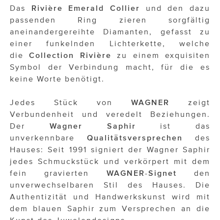
Das
Rivière Emerald Collier
und den dazu
passenden Ring zieren sorgfältig
aneinandergereihte Diamanten, gefasst zu
einer funkelnden Lichterkette, welche
die
Collection Rivière
zu einem exquisiten
Symbol der Verbindung macht, für die es
keine Worte benötigt.
Jedes Stück von
WAGNER
zeigt
Verbundenheit und veredelt Beziehungen.
Der
Wagner
Saphir
ist das
unverkennbare
Qualitätsversprechen
des
Hauses: Seit 1991 signiert der Wagner Saphir
jedes Schmuckstück und verkörpert mit dem
fein gravierten
WAGNER
-
Signet
den
unverwechselbaren Stil des Hauses. Die
Authentizität und Handwerkskunst wird mit
dem blauen Saphir zum Versprechen an die
Kunst des Juwelendesigns.