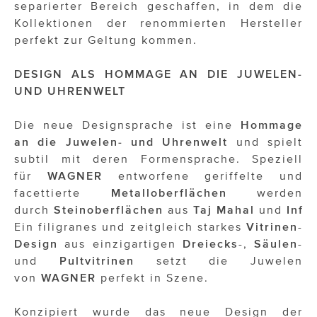
separierter Bereich geschaffen, in dem die
Kollektionen der renommierten Hersteller
perfekt zur Geltung kommen.
DESIGN ALS HOMMAGE AN DIE JUWELEN-
UND UHRENWELT
Die neue Designsprache ist eine
Hommage
an die Juwelen- und Uhrenwelt
und spielt
subtil mit deren Formensprache. Speziell
für
WAGNER
entworfene geriffelte und
facettierte
Metalloberflächen
werden
durch
Steinoberflächen
aus
Taj
Mahal
und
Infin
Ein filigranes und zeitgleich starkes
Vitrinen
-
Design
aus einzigartigen
Dreiecks
-,
Säulen
-
und
Pultvitrinen
setzt die Juwelen
von
WAGNER
perfekt in Szene.
Konzipiert wurde das neue Design der