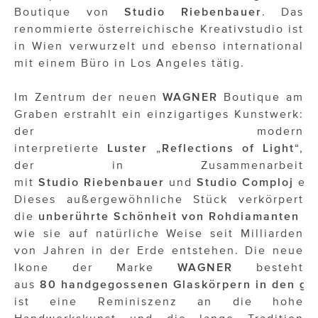
Boutique von
Studio Riebenbauer
. Das
renommierte österreichische Kreativstudio ist
in Wien verwurzelt und ebenso international
mit einem Büro in Los Angeles tätig.
Im Zentrum der neuen
WAGNER
Boutique am
Graben erstrahlt ein einzigartiges Kunstwerk:
der modern
interpretierte
Luster
„
Reflections
of
Light
“,
der in Zusammenarbeit
mit
Studio
Riebenbauer
und
Studio
Comploj
ent
Dieses außergewöhnliche Stück verkörpert
die
unberührte
Schönheit
von
Rohdiamanten
i
wie sie auf natürliche Weise seit Milliarden
von Jahren in der Erde entstehen. Die neue
Ikone der Marke
WAGNER
besteht
aus
80
handgegossenen
Glaskörpern
in
den
ge
ist eine Reminiszenz an die hohe
Handwerkskunst und die lange Tradition