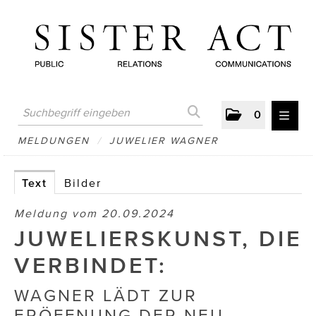
0
MELDUNGEN
MELDUNGEN
/
JUWELIER WAGNER
AUSTRIAN PRESS DAY
Text
Bilder
ATELIER FĒ.
Meldung vom 20.09.2024
BERTRAMS
JUWELIERSKUNST, DIE
BewusstSchein
VERBINDET:
Brigitta Nemeth Art
WAGNER LÄDT ZUR
ERÖFFNUNG DER NEU
CUBE