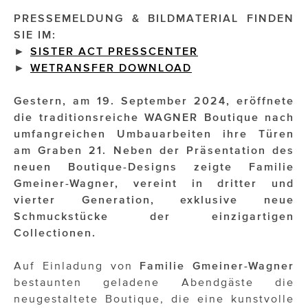
PRESSEMELDUNG & BILDMATERIAL FINDEN
Impressionisten
SIE IM:
►
SISTER ACT PRESSCENTER
JOHANN STRAUSS – NEW DIMENSIONS
►
WETRANSFER DOWNLOAD
JOOLZ
Gestern, am 19. September 2024, eröffnete
JUWELIER WAGNER
die traditionsreiche WAGNER Boutique nach
umfangreichen Umbauarbeiten ihre Türen
Magenta Telekom
am Graben 21. Neben der Präsentation des
neuen Boutique-Designs zeigte Familie
Merz Aesthetics
Gmeiner-Wagner, vereint in dritter und
NEVER AGE NUTRITION
vierter Generation, exklusive neue
Schmuckstücke der einzigartigen
Nina Kraft – Kraft Media Minds
Collectionen.
NORMAL
Auf Einladung von
Familie Gmeiner-Wagner
bestaunten geladene Abendgäste die
rot weiss rosé
neugestaltete Boutique, die eine kunstvolle