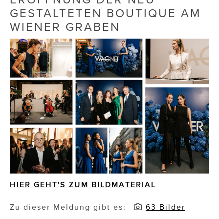
GESTALTETEN BOUTIQUE AM
Die Dudlerei
WIENER GRABEN
Dominic Marcus Singer
Dominique Scharax – Move Mind Breath
Dr. Albert Fuchs
Élan Flow
Foodsavers
FREIHERZ
FRISTADS
FR!TZ EYEWEAR
HIER GEHT'S ZUM BILDMATERIAL
GHOST BASTARD
Zu dieser Meldung gibt es:
63 Bilder
GymBeam