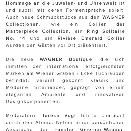
OTTO AM DONAUKANAL
Hommage an die Juwelen- und Uhrenwelt
ist
und subtil mit deren Formensprache spielt.
sehen!wutscher
Auch neue Schmuckstücke aus den
WAGNER
Collectionen
, wie ein
Collier der
SISTER ACT
Masterpiece Collection
, ein
Ring Solitaire
Solid & Bold
No. 14
und ein
Rivière Emerald Collier
wurden den Gästen vor Ort präsentiert.
St. Peter Stiftskulinarium
Die neue
WAGNER Boutique
, die sich
Susanne Wuest
inmitten der international erfolgreichsten
The Budims
Marken am Wiener Graben / Ecke Tuchlauben
befindet, vereint gekonnt Klassik und
THE GOODSTUFF
Moderne miteinander, geprägt von einem
eleganten Ambiente und innovativen
TOG Studio
Designkomponenten.
Upside Down Town Hotel – Neue Post
Moderatorin
Teresa Vogl
führte charmant
VieSFF – Vienna Spanish Film Festival
durch den Abend. Neben einer persönlichen
Ansprache der
Familie Gmeiner-Wagner
,