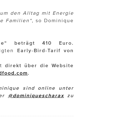
 um den Alltag mit Energie
e Familien“
, so Dominique
ce“ beträgt 410 Euro.
igten
Early-Bird-Tarif von
rt
direkt über die Website
dfood.com
.
nique sind online unter
ter
@dominiquescharax
zu