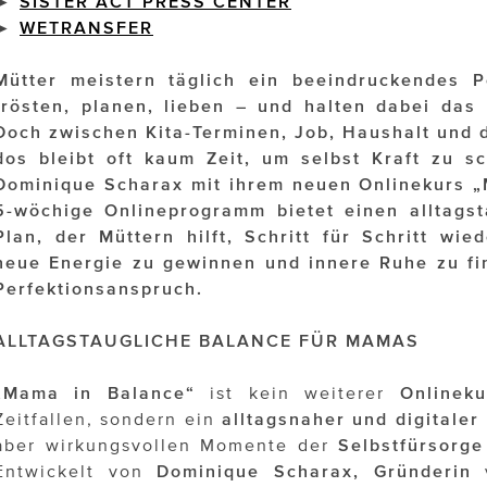
►
SISTER ACT PRESS CENTER
►
WETRANSFER
Mütter meistern täglich ein beeindruckendes P
trösten, planen, lieben – und halten dabei das
Doch zwischen Kita-Terminen, Job, Haushalt und d
dos bleibt oft kaum Zeit, um selbst Kraft zu s
Dominique Scharax mit ihrem neuen Onlinekurs „
5-wöchige Onlineprogramm bietet einen alltagst
Plan, der Müttern hilft, Schritt für Schritt wi
neue Energie zu gewinnen und innere Ruhe zu fi
Perfektionsanspruch.
ALLTAGSTAUGLICHE BALANCE FÜR MAMAS
„Mama in Balance“
ist kein weiterer
Onlineku
Zeitfallen, sondern ein
alltagsnaher und digitaler
aber wirkungsvollen Momente der
Selbstfürsorge 
Entwickelt von
Dominique Scharax, Gründerin