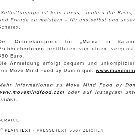
„Selbstfürsorge ist kein Luxus, sondern die Basis,
und Freude zu meistern – für uns selbst und unser
Scharax.
Der Onlinekurspreis für „Mama in Balan
Frühbucherinnen
profitieren von einem vergünst
330 Euro.
Die Anmeldung
erfolgt bequem und unkomplizie
von
Move Mind Food by Dominique:
www.movemin
Mehr Informationen zu Move Mind Food by Domi
www.movemindfood.com
oder auf Instagram un
finden.
SERVICE
PLAINTEXT
-
PRESSETEXT 5567 ZEICHEN