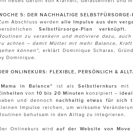
ein neues Gefühl von Klarheit, Gelassenheit und m
WOCHE 5: DER NACHHALTIGE SELBSTFÜRSORGE-
Zum Abschluss werden
alle Impulse aus den ver
persönlichen
Selbstfürsorge-Plan verknüpft.
Routinen zu verankern und motiviere dazu, auch l
zu achten – damit Mütter mit mehr Balance, Kraf
gehen können“
, erklärt Dominique Scharax, Grü
by Dominique.
DER ONLINEKURS: FLEXIBLE, PERSÖNLICH & ALL
„Mama in Balance“
ist als
Selbstlernkurs
mit
Einheiten
von
10 bis 20 Minuten
konzipiert –
ideal
haben und dennoch
nachhaltig
etwas für sich 
kleinen Impulse reichen, um wirksame Veränderu
Routinen behutsam in den Alltag zu integrieren.
Der Onlinekurs wird
auf der Website von Move