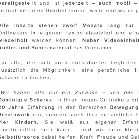
bereitgestellt
und ist
jederzeit
– auch mobil – 
Teilnehmerinnen flexibel lernen: wann und wo es g
Alle Inhalte stehen zwölf Monate lang zur 
Onlinekurs im eigenen Tempo absolviert und ei
wiederholt
werden können.
Neben Videoeinhei
Audios und Bonusmaterial
das Programm.
Für alle, die sich noch individueller begleite
zusätzlich die Möglichkeit, eine persönliche 1
Scharax zu buchen.
„Wir haben alle nur ein Zuhause – und das i
Dominique Scharax.
In ihren neuen Onlinekurs bri
20 Jahre Erfahrung
in den Bereichen
Bewegung,
Breathwork
ein, sondern auch ihre persönliche P
vier Kindern.
Sie weiß aus eigener Erfahr
Familienalltag sein kann – und wie sehr kleine
Selbstfürsorge
dabei helfen, Kraft, Freude und Ge