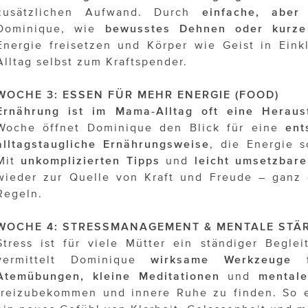
zusätzlichen Aufwand. Durch
einfache, aber 
Dominique, wie
bewusstes Dehnen
oder kurze
Energie freisetzen und Körper wie Geist in Eink
Alltag selbst zum Kraftspender.
WOCHE 3: ESSEN FÜR MEHR ENERGIE (FOOD)
Ernährung ist im Mama-Alltag oft eine Heraus
Woche öffnet Dominique den Blick für eine
ent
alltagstaugliche Ernährungsweise
, die Energie s
Mit
unkomplizierten Tipps
und
leicht umsetzbar
wieder zur Quelle von Kraft und Freude – ganz 
Regeln.
WOCHE 4: STRESSMANAGEMENT & MENTALE STÄR
Stress ist für viele Mütter ein ständiger Beglei
vermittelt Dominique
wirksame Werkzeuge f
Atemübungen, kleine Meditationen
und
mental
freizubekommen und innere Ruhe zu finden. So ent