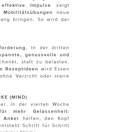
effektive Impulse
zeigt
 Mobilitätsübungen
neue
lang bringen. So wird der
forderung.
In der dritten
spannte, genussvolle und
chenkt, statt zu belasten.
en Rezeptideen
wird Essen
ohne Verzicht oder starre
KE (MIND)
ter. In der vierten Woche
ür mehr Gelassenheit:
e Anker
helfen, den Kopf
steht Schritt für Schritt