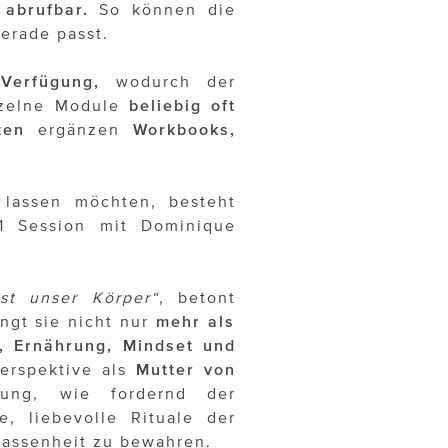
abrufbar.
So können die
erade passt.
Verfügung,
wodurch der
nzelne Module
beliebig oft
ten
ergänzen
Workbooks,
n lassen möchten, besteht
:1 Session mit Dominique
st unser Körper“
, betont
ngt sie nicht nur
mehr als
 Ernährung, Mindset und
erspektive als
Mutter von
ung, wie fordernd der
, liebevolle Rituale der
lassenheit zu bewahren.