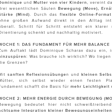
Dominique
und
Mutter von vier Kindern
, vereint d
drei wesentlichen Säulen
Bewegung (Move), Ernä
Stärke (Mind)
. Durch das
flexible Online-Format
ohne großen Aufwand direkt in den Alltag int
überall. Schritt für Schritt entsteht ein klarer
Orientierung schenkt und nachhaltig motiviert.
WOCHE 1: DAS FUNDAMENT FÜR MEHR BALANCE
Zum Auftakt lädt Dominique Scharax dazu ein, i
hinzuspüren
: Was brauche ich wirklich? Wo liegen
die Grenzen?
Mit
sanften Reflexionsübunge
n und
kleinen Selb
Mütter, sich selbst wieder einen festen Pl
Fundament schafft die Basis für
mehr Leichtigkeit 
WOCHE 2: MEHR ENERGIE DURCH BEWEGUNG (MO
Bewegung bedeutet hier nicht schweißtreibend
achtsame Integration kleiner Bewegungseinheiten