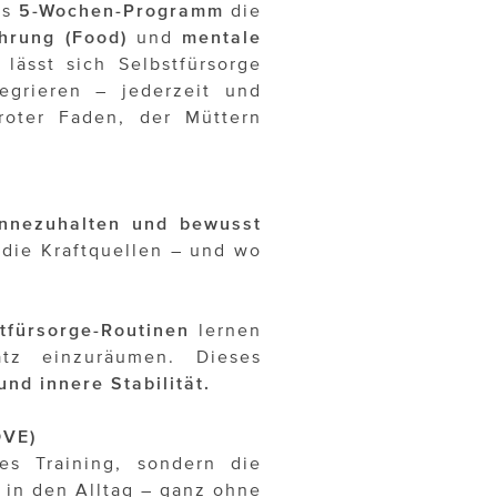
as
5-Wochen-Programm
die
hrung (Food)
und
mentale
lässt sich Selbstfürsorge
egrieren – jederzeit und
 roter Faden, der Müttern
nnezuhalten und bewusst
 die Kraftquellen – und wo
stfürsorge-Routinen
lernen
atz einzuräumen. Dieses
und innere Stabilität.
VE)
es Training, sondern die
in den Alltag – ganz ohne