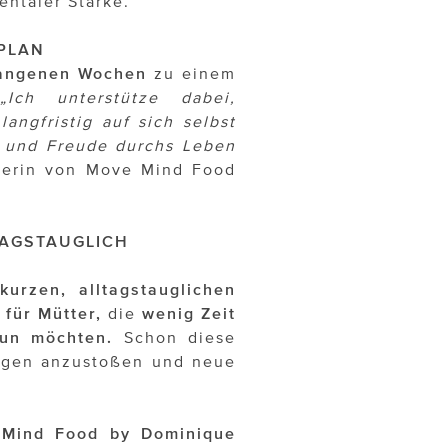
entaler Stärke.
PLAN
gangenen Wochen
zu einem
„Ich unterstütze dabei,
angfristig auf sich selbst
t und Freude durchs Leben
nderin von Move Mind Food
TAGSTAUGLICH
kurzen, alltagstauglichen
 für Mütter,
die
wenig Zeit
tun möchten.
Schon diese
ngen anzustoßen und neue
 Mind Food by Dominique