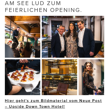
AM SEE LUD ZUM
FEIERLICHEN OPENING.
Die Dudlerei
Dominic Marcus Singer
Dominique Scharax – Move Mind Breath
Dr. Albert Fuchs
Élan Flow
Foodsavers
FREIHERZ
FRISTADS
FR!TZ EYEWEAR
GHOST BASTARD
Hier geht's zum Bildmaterial vom Neue Post
– Upside Down Town Hotel!
GymBeam