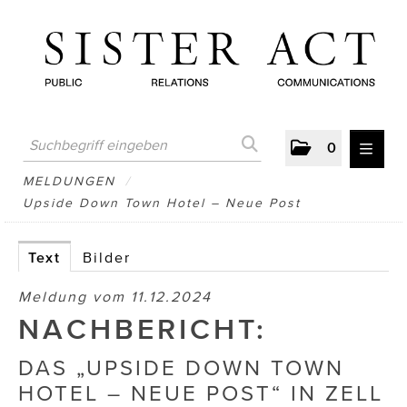
0
MELDUNGEN
MELDUNGEN
/
Upside Down Town Hotel – Neue Post
AUSTRIAN PRESS DAY
ATELIER FĒ.
Text
Bilder
BERTRAMS
Meldung vom 11.12.2024
NACHBERICHT:
BewusstSchein
DAS „UPSIDE DOWN TOWN
Brigitta Nemeth Art
HOTEL – NEUE POST“ IN ZELL
CUBE