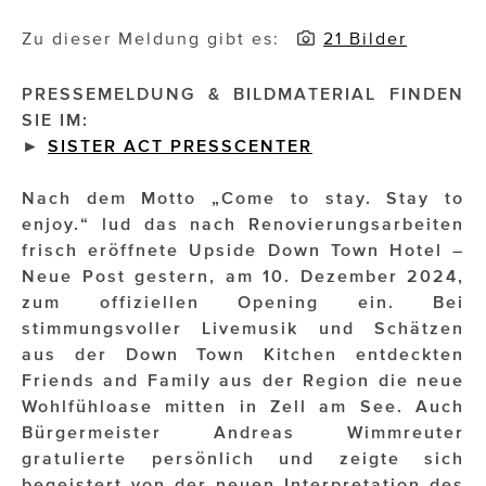
Zu dieser Meldung gibt es:
21 Bilder
Impressionisten
JOHANN STRAUSS – NEW DIMENSIONS
PRESSEMELDUNG & BILDMATERIAL FINDEN
SIE IM:
JOOLZ
►
SISTER ACT PRESSCENTER
JUWELIER WAGNER
Nach dem Motto „Come to stay. Stay to
Magenta Telekom
enjoy.“ lud das nach Renovierungsarbeiten
frisch eröffnete Upside Down Town Hotel –
Merz Aesthetics
Neue Post gestern, am 10. Dezember 2024,
zum offiziellen Opening ein. Bei
NEVER AGE NUTRITION
stimmungsvoller Livemusik und Schätzen
aus der Down Town Kitchen entdeckten
Nina Kraft – Kraft Media Minds
Friends and Family aus der Region die neue
NORMAL
Wohlfühloase mitten in Zell am See. Auch
Bürgermeister Andreas Wimmreuter
rot weiss rosé
gratulierte persönlich und zeigte sich
begeistert von der neuen Interpretation des