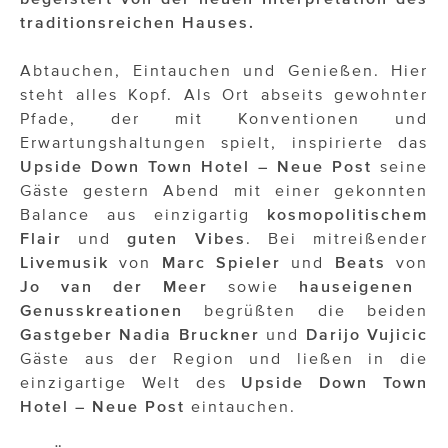
OTTO AM DONAUKANAL
traditionsreichen Hauses.
sehen!wutscher
Abtauchen, Eintauchen und Genießen. Hier
SISTER ACT
steht alles Kopf. Als Ort abseits gewohnter
Pfade, der mit Konventionen und
Solid & Bold
Erwartungshaltungen spielt, inspirierte das
Upside Down Town Hotel –
Neue Post
seine
St. Peter Stiftskulinarium
Gäste gestern Abend mit einer gekonnten
Susanne Wuest
Balance aus einzigartig
kosmopolitischem
Flair
und
guten Vibes
. Bei mitreißender
The Budims
Livemusik
von
Marc Spieler
und
Beats
von
Jo van der Meer
sowie
hauseigenen
THE GOODSTUFF
Genusskreationen
begrüßten die beiden
TOG Studio
Gastgeber Nadia Bruckner
und
Darijo Vujicic
Gäste aus der Region und ließen in die
Upside Down Town Hotel – Neue Post
einzigartige Welt des
Upside Down Town
Hotel – Neue Post
eintauchen.
VieSFF – Vienna Spanish Film Festival