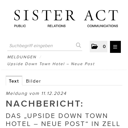
0
MELDUNGEN
MELDUNGEN
/
Upside Down Town Hotel – Neue Post
AUSTRIAN PRESS DAY
ATELIER FĒ.
Text
Bilder
BERTRAMS
Meldung vom 11.12.2024
NACHBERICHT:
BewusstSchein
DAS „UPSIDE DOWN TOWN
Brigitta Nemeth Art
HOTEL – NEUE POST“ IN ZELL
CUBE