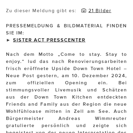
Zu dieser Meldung gibt es:
21 Bilder
Impressionisten
JOHANN STRAUSS – NEW DIMENSIONS
PRESSEMELDUNG & BILDMATERIAL FINDEN
SIE IM:
JOOLZ
►
SISTER ACT PRESSCENTER
JUWELIER WAGNER
Nach dem Motto „Come to stay. Stay to
Magenta Telekom
enjoy.“ lud das nach Renovierungsarbeiten
frisch eröffnete Upside Down Town Hotel –
Merz Aesthetics
Neue Post gestern, am 10. Dezember 2024,
zum offiziellen Opening ein. Bei
NEVER AGE NUTRITION
stimmungsvoller Livemusik und Schätzen
aus der Down Town Kitchen entdeckten
Nina Kraft – Kraft Media Minds
Friends and Family aus der Region die neue
NORMAL
Wohlfühloase mitten in Zell am See. Auch
Bürgermeister Andreas Wimmreuter
rot weiss rosé
gratulierte persönlich und zeigte sich
begeistert von der neuen Interpretation des