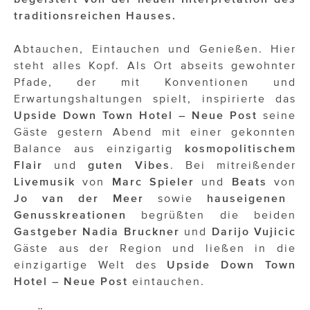
OTTO AM DONAUKANAL
traditionsreichen Hauses.
sehen!wutscher
Abtauchen, Eintauchen und Genießen. Hier
SISTER ACT
steht alles Kopf. Als Ort abseits gewohnter
Pfade, der mit Konventionen und
Solid & Bold
Erwartungshaltungen spielt, inspirierte das
Upside Down Town Hotel –
Neue Post
seine
St. Peter Stiftskulinarium
Gäste gestern Abend mit einer gekonnten
Susanne Wuest
Balance aus einzigartig
kosmopolitischem
Flair
und
guten Vibes
. Bei mitreißender
The Budims
Livemusik
von
Marc Spieler
und
Beats
von
Jo van der Meer
sowie
hauseigenen
THE GOODSTUFF
Genusskreationen
begrüßten die beiden
TOG Studio
Gastgeber Nadia Bruckner
und
Darijo Vujicic
Gäste aus der Region und ließen in die
Upside Down Town Hotel – Neue Post
einzigartige Welt des
Upside Down Town
Hotel – Neue Post
eintauchen.
VieSFF – Vienna Spanish Film Festival