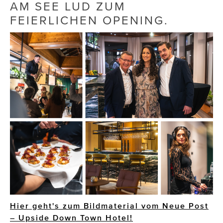
AM SEE LUD ZUM
FEIERLICHEN OPENING.
Die Dudlerei
Dominic Marcus Singer
Dominique Scharax – Move Mind Breath
Dr. Albert Fuchs
Élan Flow
Foodsavers
FREIHERZ
FRISTADS
FR!TZ EYEWEAR
GHOST BASTARD
Hier geht's zum Bildmaterial vom Neue Post
– Upside Down Town Hotel!
GymBeam