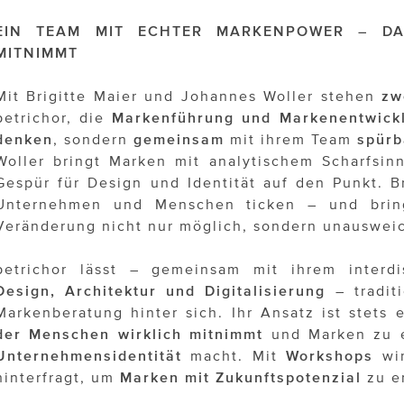
EIN TEAM MIT ECHTER MARKENPOWER – DA
MITNIMMT
Mit Brigitte Maier und Johannes Woller stehen
zw
petrichor, die
Markenführung und Markenentwick
denken
, sondern
gemeinsam
mit ihrem Team
spürb
Woller bringt Marken mit analytischem Scharfsi
Gespür für Design und Identität auf den Punkt. Br
Unternehmen und Menschen ticken – und brin
Veränderung nicht nur möglich, sondern unausweic
petrichor lässt – gemeinsam mit ihrem interdi
Design, Architektur und Digitalisierung
– traditi
Markenberatung hinter sich. Ihr Ansatz ist stets 
der Menschen wirklich mitnimmt
und Marken zu 
Unternehmensidentität
macht. Mit
Workshops
wi
hinterfragt, um
Marken mit Zukunftspotenzial
zu e