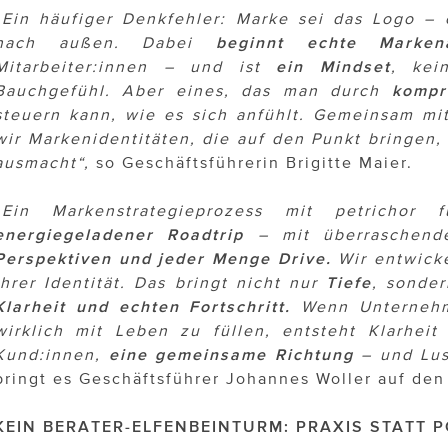
„Ein häufiger Denkfehler: Marke sei das Logo –
nach außen. Dabei
beginnt echte Marken
Mitarbeiter:innen – und ist
ein Mindset
, kei
Bauchgefühl. Aber eines, das man durch
kompr
steuern kann, wie es sich anfühlt. Gemeinsam mi
wir Markenidentitäten, die auf den Punkt bringen
ausmacht“,
so Geschäftsführerin Brigitte Maier.
„Ein Markenstrategieprozess mit petrichor
energiegeladener
Roadtrip
– mit überraschend
Perspektiven und jeder Menge Drive.
Wir entwick
ihrer Identität. Das bringt nicht nur
Tiefe
, sonde
Klarheit und echten Fortschritt.
Wenn Unternehm
wirklich mit Leben zu füllen, entsteht Klarheit 
Kund:innen,
eine gemeinsame Richtung
– und Lus
bringt es Geschäftsführer Johannes Woller auf den
KEIN BERATER-ELFENBEINTURM: PRAXIS STATT 