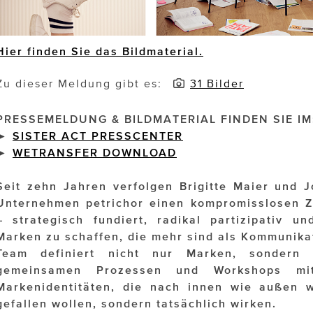
Hier finden Sie das Bildmaterial.
Zu dieser Meldung gibt es:
31 Bilder
PRESSEMELDUNG & BILDMATERIAL FINDEN SIE IM
►
SISTER ACT PRESSCENTER
►
WETRANSFER DOWNLOAD
Seit zehn Jahren verfolgen Brigitte Maier und 
Unternehmen petrichor einen kompromisslosen 
– strategisch fundiert, radikal partizipativ u
Marken zu schaffen, die mehr sind als Kommunikat
Team definiert nicht nur Marken, sondern 
gemeinsamen Prozessen und Workshops mit
Markenidentitäten, die nach innen wie außen w
gefallen wollen, sondern tatsächlich wirken.