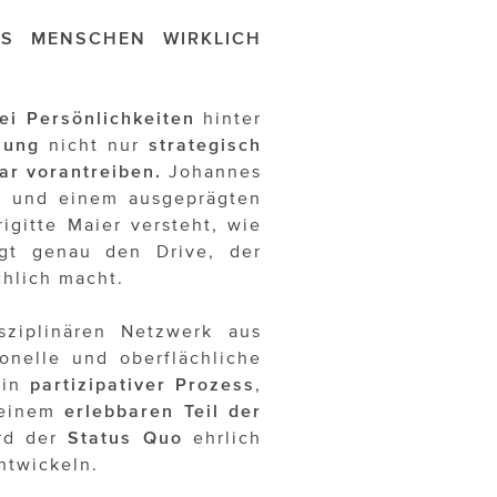
S MENSCHEN WIRKLICH
ei Persönlichkeiten
hinter
lung
nicht nur
strategisch
ar vorantreiben.
Johannes
nn und einem ausgeprägten
igitte Maier versteht, wie
gt genau den Drive, der
hlich macht.
sziplinären Netzwerk aus
onelle und oberflächliche
ein
partizipativer Prozess
,
einem
erlebbaren Teil der
rd der
Status Quo
ehrlich
ntwickeln.