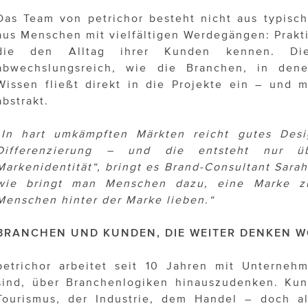
Das Team von petrichor besteht nicht aus typisch
aus Menschen mit vielfältigen Werdegängen: Prakti
die den Alltag ihrer Kunden kennen. Di
abwechslungsreich, wie die Branchen, in denen
Wissen fließt direkt in die Projekte ein – und m
abstrakt.
„In hart umkämpften Märkten reicht gutes Desi
Differenzierung – und die entsteht nur ü
Markenidentität“, bringt es Brand-Consultant Sara
wie bringt man Menschen dazu, eine Marke z
Menschen hinter der Marke lieben.“
BRANCHEN UND KUNDEN, DIE WEITER DENKEN 
petrichor arbeitet seit 10 Jahren mit Unterneh
sind, über Branchenlogiken hinauszudenken. K
Tourismus, der Industrie, dem Handel – doch a