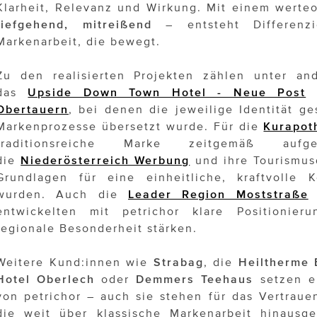
Klarheit, Relevanz und Wirkung. Mit einem werte
tiefgehend, mitreißend
– entsteht Differenzi
Markenarbeit, die bewegt.
Zu den realisierten Projekten zählen unter a
das
Upside Down Town Hotel - Neue Post
s
Obertauern
, bei denen die jeweilige Identität g
Markenprozesse übersetzt wurde. Für die
Kurapot
traditionsreiche Marke zeitgemäß auf
die
Niederösterreich Werbung
und ihre Tourismus
Grundlagen für eine einheitliche, kraftvolle 
wurden. Auch die
Leader Region Moststraße
entwickelten mit petrichor klare Positionier
regionale Besonderheit stärken.
Weitere Kund:innen wie
Strabag
, die
Heiltherme 
Hotel Oberlech
oder
Demmers Teehaus
setzen eb
von petrichor – auch sie stehen für das Vertraue
die weit über klassische Markenarbeit hinausge