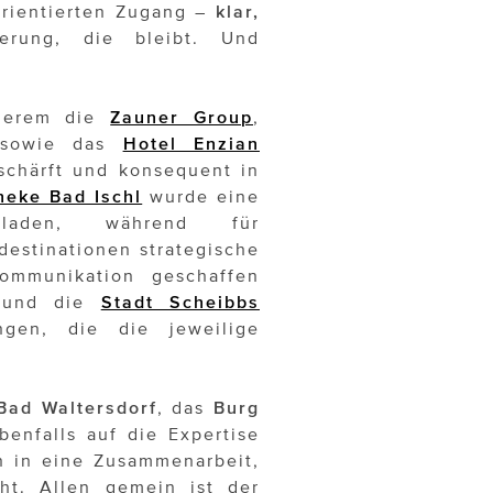
orientierten Zugang –
klar,
erung, die bleibt. Und
nderem die
Zauner Group
,
owie das
Hotel Enzian
eschärft und konsequent in
heke Bad Ischl
wurde eine
geladen, während für
destinationen strategische
Kommunikation geschaffen
und die
Stadt Scheibbs
ungen, die die jeweilige
Bad Waltersdorf
, das
Burg
enfalls auf die Expertise
n in eine Zusammenarbeit,
ht. Allen gemein ist der