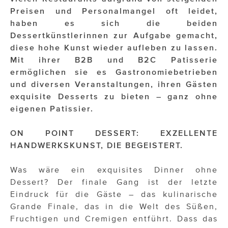
OTTO AM DONAUKANAL
Preisen und Personalmangel oft leidet,
sehen!wutscher
haben es sich die beiden
Dessertkünstlerinnen zur Aufgabe gemacht,
SISTER ACT
diese hohe Kunst wieder aufleben zu lassen.
Mit ihrer B2B und B2C Patisserie
Solid & Bold
ermöglichen sie es Gastronomiebetrieben
und diversen Veranstaltungen, ihren Gästen
St. Peter Stiftskulinarium
exquisite Desserts zu bieten – ganz ohne
Susanne Wuest
eigenen Patissier.
The Budims
ON POINT DESSERT: EXZELLENTE
HANDWERKSKUNST, DIE BEGEISTERT.
THE GOODSTUFF
TOG Studio
Was wäre ein exquisites Dinner ohne
Dessert? Der finale Gang ist der letzte
Upside Down Town Hotel – Neue Post
Eindruck für die Gäste – das kulinarische
Grande Finale, das in die Welt des Süßen,
VieSFF – Vienna Spanish Film Festival
Fruchtigen und Cremigen entführt. Dass das