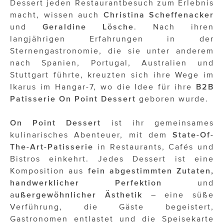
Dessert jeden Restaurantbesuch zum Erlebnis
ÜBER UNS
macht, wissen auch
Christina Scheffenacker
PRESS CONTACT
und
Geraldine Lösche
. Nach ihren
langjährigen Erfahrungen in der
Sternengastronomie, die sie unter anderem
nach Spanien, Portugal, Australien und
Stuttgart führte, kreuzten sich ihre Wege im
Ikarus im Hangar-7, wo die Idee für ihre
B2B
Patisserie On Point Dessert
geboren wurde.
On Point Dessert
ist ihr gemeinsames
kulinarisches Abenteuer, mit dem
State-Of-
The-Art-Patisserie
in Restaurants, Cafés und
Bistros einkehrt. Jedes Dessert ist eine
Komposition aus
fein abgestimmten Zutaten,
handwerklicher Perfektion
und
a
ußergewöhnlicher Ästhetik
– eine süße
Verführung, die Gäste begeistert,
Gastronomen entlastet und die Speisekarte