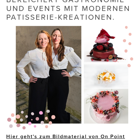
UND EVENTS MIT MODERNEN
Die Dudlerei
PATISSERIE-KREATIONEN.
Dominic Marcus Singer
Dominique Scharax – Move Mind Breath
Dr. Albert Fuchs
Élan Flow
Foodsavers
FREIHERZ
FRISTADS
FR!TZ EYEWEAR
GHOST BASTARD
Hier geht's zum Bildmaterial von On Point
GymBeam