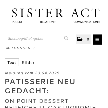
0
MELDUNGEN
MELDUNGEN
/
AUSTRIAN PRESS DAY
Text
Bilder
ATELIER FĒ.
Meldung vom 29.04.2025
BERTRAMS
PATISSERIE NEU
BewusstSchein
GEDACHT:
Brigitta Nemeth Art
ON POINT DESSERT
BEREICHERT GASTRONOMIE
CUBE