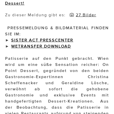
Dessert!
Impressionisten
Zu dieser Meldung gibt es:
27 Bilder
JOHANN STRAUSS – NEW DIMENSIONS
PRESSEMELDUNG & BILDMATERIAL FINDEN
JOOLZ
SIE IM:
►
SISTER ACT PRESSCENTER
JUWELIER WAGNER
►
WETRANSFER DOWNLOAD
Magenta Telekom
Patisserie auf den Punkt gebracht. Wien
Merz Aesthetics
wird um eine süße Sensation reicher: On
Point Dessert, gegründet von den beiden
NEVER AGE NUTRITION
Gastronomie-Expertinnen Christina
Scheffenacker und Geraldine Lösche,
Nina Kraft – Kraft Media Minds
verwöhnt ab sofort die gehobene
NORMAL
Gastronomie und exklusive Events mit
handgefertigten Dessert-Kreationen. Aus
rot weiss rosé
der Beobachtung, dass die Patisserie in
vielen Restaurants aufgrund von steigenden