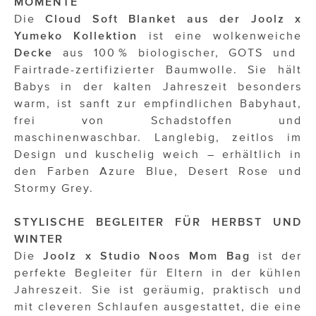
MOMENTE
ÜBER UNS
Die
Cloud Soft Blanket aus der Joolz x
Yumeko Kollektion
ist eine wolkenweiche
PRESS CONTACT
Decke
aus 100 % biologischer, GOTS und
Fairtrade-zertifizierter Baumwolle. Sie hält
Babys in der kalten Jahreszeit besonders
warm, ist sanft zur empfindlichen Babyhaut,
frei von Schadstoffen und
maschinenwaschbar. Langlebig, zeitlos im
Design und kuschelig weich – erhältlich in
den Farben Azure Blue, Desert Rose und
Stormy Grey.
STYLISCHE BEGLEITER FÜR HERBST UND
WINTER
Die
Joolz x Studio Noos Mom Bag
ist der
perfekte Begleiter für Eltern in der kühlen
Jahreszeit. Sie ist geräumig, praktisch und
mit cleveren Schlaufen ausgestattet, die eine