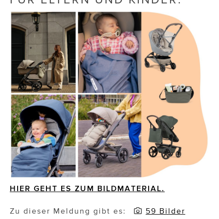
Die Dudlerei
Dominic Marcus Singer
Dominique Scharax – Move Mind Breath
Dr. Albert Fuchs
Élan Flow
Foodsavers
FREIHERZ
FRISTADS
FR!TZ EYEWEAR
HIER GEHT ES ZUM BILDMATERIAL.
GHOST BASTARD
Zu dieser Meldung gibt es:
59 Bilder
GymBeam