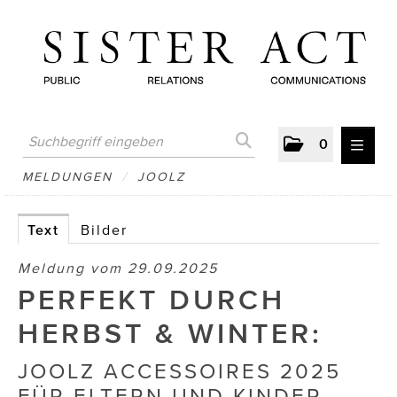
0
MELDUNGEN
MELDUNGEN
/
JOOLZ
AUSTRIAN PRESS DAY
Text
Bilder
ATELIER FĒ.
Meldung vom 29.09.2025
BERTRAMS
PERFEKT DURCH
BewusstSchein
HERBST & WINTER:
Brigitta Nemeth Art
JOOLZ ACCESSOIRES 2025
FÜR ELTERN UND KINDER.
CUBE