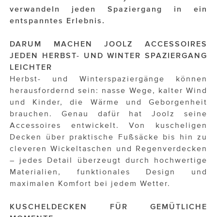
OTTO AM DONAUKANAL
verwandeln jeden Spaziergang in ein
entspanntes Erlebnis.
sehen!wutscher
SISTER ACT
DARUM MACHEN JOOLZ ACCESSOIRES
JEDEN HERBST- UND WINTER SPAZIERGANG
Solid & Bold
LEICHTER
Herbst- und Winterspaziergänge können
St. Peter Stiftskulinarium
herausfordernd sein: nasse Wege, kalter Wind
Susanne Wuest
und Kinder, die Wärme und Geborgenheit
brauchen. Genau dafür hat Joolz seine
The Budims
Accessoires entwickelt. Von kuscheligen
Decken über praktische Fußsäcke bis hin zu
THE GOODSTUFF
cleveren Wickeltaschen und Regenverdecken
– jedes Detail überzeugt durch hochwertige
TOG Studio
Materialien, funktionales Design und
Upside Down Town Hotel – Neue Post
maximalen Komfort bei jedem Wetter.
VieSFF – Vienna Spanish Film Festival
KUSCHELDECKEN FÜR GEMÜTLICHE