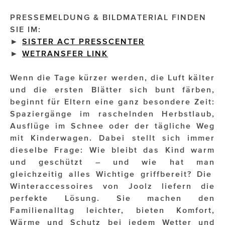
PRESSEMELDUNG & BILDMATERIAL FINDEN
Impressionisten
SIE IM:
►
SISTER ACT PRESSCENTER
JOHANN STRAUSS – NEW DIMENSIONS
►
WETRANSFER LINK
JOOLZ
Wenn die Tage kürzer werden, die Luft kälter
JUWELIER WAGNER
und die ersten Blätter sich bunt färben,
beginnt für Eltern eine ganz besondere Zeit:
Magenta Telekom
Spaziergänge im raschelnden Herbstlaub,
Merz Aesthetics
Ausflüge im Schnee oder der tägliche Weg
mit Kinderwagen. Dabei stellt sich immer
NEVER AGE NUTRITION
dieselbe Frage: Wie bleibt das Kind warm
und geschützt – und wie hat man
Nina Kraft – Kraft Media Minds
gleichzeitig alles Wichtige griffbereit? Die
NORMAL
Winteraccessoires von Joolz liefern die
perfekte Lösung. Sie machen den
rot weiss rosé
Familienalltag leichter, bieten Komfort,
Wärme und Schutz bei jedem Wetter und