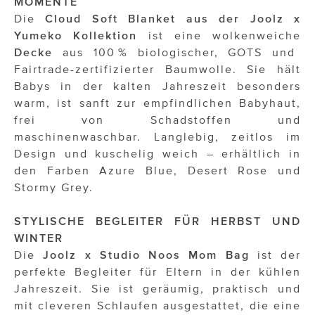
MOMENTE
ÜBER UNS
Die
Cloud Soft Blanket aus der Joolz x
Yumeko Kollektion
ist eine wolkenweiche
PRESS CONTACT
Decke
aus 100 % biologischer, GOTS und
Fairtrade-zertifizierter Baumwolle. Sie hält
Babys in der kalten Jahreszeit besonders
warm, ist sanft zur empfindlichen Babyhaut,
frei von Schadstoffen und
maschinenwaschbar. Langlebig, zeitlos im
Design und kuschelig weich – erhältlich in
den Farben Azure Blue, Desert Rose und
Stormy Grey.
STYLISCHE BEGLEITER FÜR HERBST UND
WINTER
Die
Joolz x Studio Noos Mom Bag
ist der
perfekte Begleiter für Eltern in der kühlen
Jahreszeit. Sie ist geräumig, praktisch und
mit cleveren Schlaufen ausgestattet, die eine