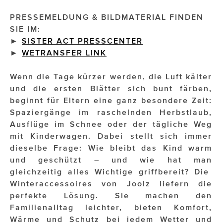
PRESSEMELDUNG & BILDMATERIAL FINDEN
Impressionisten
SIE IM:
►
SISTER ACT PRESSCENTER
JOHANN STRAUSS – NEW DIMENSIONS
►
WETRANSFER LINK
JOOLZ
Wenn die Tage kürzer werden, die Luft kälter
JUWELIER WAGNER
und die ersten Blätter sich bunt färben,
beginnt für Eltern eine ganz besondere Zeit:
Magenta Telekom
Spaziergänge im raschelnden Herbstlaub,
Merz Aesthetics
Ausflüge im Schnee oder der tägliche Weg
mit Kinderwagen. Dabei stellt sich immer
NEVER AGE NUTRITION
dieselbe Frage: Wie bleibt das Kind warm
und geschützt – und wie hat man
Nina Kraft – Kraft Media Minds
gleichzeitig alles Wichtige griffbereit? Die
NORMAL
Winteraccessoires von Joolz liefern die
perfekte Lösung. Sie machen den
rot weiss rosé
Familienalltag leichter, bieten Komfort,
Wärme und Schutz bei jedem Wetter und