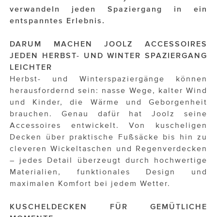
OTTO AM DONAUKANAL
verwandeln jeden Spaziergang in ein
entspanntes Erlebnis.
sehen!wutscher
SISTER ACT
DARUM MACHEN JOOLZ ACCESSOIRES
JEDEN HERBST- UND WINTER SPAZIERGANG
Solid & Bold
LEICHTER
Herbst- und Winterspaziergänge können
St. Peter Stiftskulinarium
herausfordernd sein: nasse Wege, kalter Wind
Susanne Wuest
und Kinder, die Wärme und Geborgenheit
brauchen. Genau dafür hat Joolz seine
The Budims
Accessoires entwickelt. Von kuscheligen
Decken über praktische Fußsäcke bis hin zu
THE GOODSTUFF
cleveren Wickeltaschen und Regenverdecken
– jedes Detail überzeugt durch hochwertige
TOG Studio
Materialien, funktionales Design und
Upside Down Town Hotel – Neue Post
maximalen Komfort bei jedem Wetter.
VieSFF – Vienna Spanish Film Festival
KUSCHELDECKEN FÜR GEMÜTLICHE