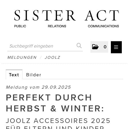
0
MELDUNGEN
MELDUNGEN
/
JOOLZ
AUSTRIAN PRESS DAY
Text
Bilder
ATELIER FĒ.
Meldung vom 29.09.2025
BERTRAMS
PERFEKT DURCH
BewusstSchein
HERBST & WINTER:
Brigitta Nemeth Art
JOOLZ ACCESSOIRES 2025
FÜR ELTERN UND KINDER.
CUBE