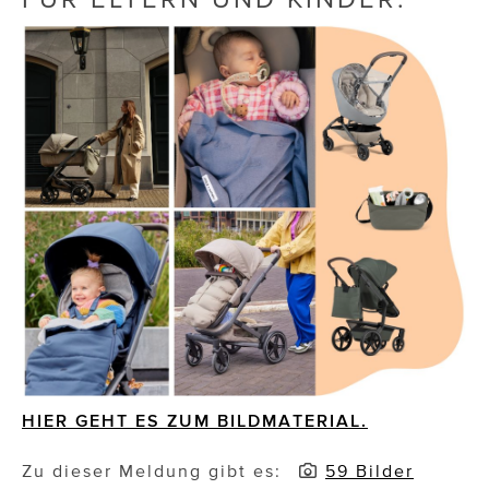
Die Dudlerei
Dominic Marcus Singer
Dominique Scharax – Move Mind Breath
Dr. Albert Fuchs
Élan Flow
Foodsavers
FREIHERZ
FRISTADS
FR!TZ EYEWEAR
HIER GEHT ES ZUM BILDMATERIAL.
GHOST BASTARD
Zu dieser Meldung gibt es:
59 Bilder
GymBeam