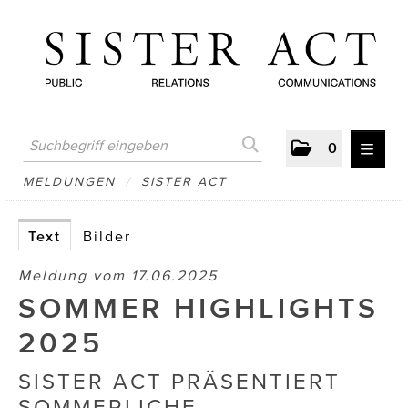
0
MELDUNGEN
MELDUNGEN
/
SISTER ACT
AUSTRIAN PRESS DAY
Text
Bilder
ATELIER FĒ.
Meldung vom 17.06.2025
BERTRAMS
SOMMER HIGHLIGHTS
BewusstSchein
2025
Brigitta Nemeth Art
SISTER ACT PRÄSENTIERT
SOMMERLICHE
CUBE