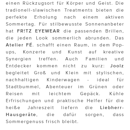
OTTO AM DONAUKANAL
einen Rückzugsort für Körper und Geist. Die
tradionell-slawischen Treatments bieten die
sehen!wutscher
perfekte Erholung nach einem aktiven
Sommertag. Für stilbewusste Sonnenanbeter
SISTER ACT
hat
FR!TZ EYEWEAR
die passenden Brillen,
Solid & Bold
die jeden Look sommerlich abrunden. Das
Atelier FÉ
. schafft einen Raum, in dem Pop-
St. Peter Stiftskulinarium
ups, Konzerte und Kunst auf kreative
Synergien treffen. Auch Familien und
Susanne Wuest
Entdecker kommen nicht zu kurz:
Joolz
The Budims
begleitet Groß und Klein mit stylischen,
nachhaltigen Kinderwagen - ideal für
THE GOODSTUFF
Stadtbummel, Abenteuer im Grünen oder
Reisen mit leichtem Gepäck. Kühle
TOG Studio
Erfrischungen und praktische Helfer für die
heiße Jahreszeit liefern die
Liebherr-
Upside Down Town Hotel – Neue Post
Hausgeräte
, die dafür sorgen, dass
VieSFF – Vienna Spanish Film Festival
Sommergenuss frisch bleibt.