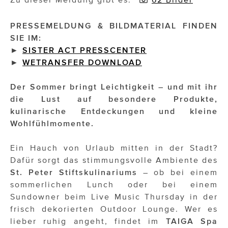
Impressionisten
PRESSEMELDUNG & BILDMATERIAL FINDEN
SIE IM:
JOHANN STRAUSS – NEW DIMENSIONS
►
SISTER ACT PRESSCENTER
►
WETRANSFER DOWNLOAD
JOOLZ
JUWELIER WAGNER
Der Sommer bringt Leichtigkeit – und mit ihr
die Lust auf besondere Produkte,
Magenta Telekom
kulinarische Entdeckungen und kleine
Wohlfühlmomente.
Merz Aesthetics
NEVER AGE NUTRITION
Ein Hauch von Urlaub mitten in der Stadt?
Dafür sorgt das stimmungsvolle Ambiente des
Nina Kraft – Kraft Media Minds
St. Peter Stiftskulinariums
– ob bei einem
sommerlichen Lunch oder bei einem
NORMAL
Sundowner beim Live Music Thursday in der
frisch dekorierten Outdoor Lounge. Wer es
rot weiss rosé
lieber ruhig angeht, findet im
TAIGA Spa