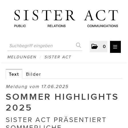
0
MELDUNGEN
MELDUNGEN
/
SISTER ACT
AUSTRIAN PRESS DAY
Text
Bilder
ATELIER FĒ.
Meldung vom 17.06.2025
BERTRAMS
SOMMER HIGHLIGHTS
BewusstSchein
2025
Brigitta Nemeth Art
SISTER ACT PRÄSENTIERT
SOMMERLICHE
CUBE