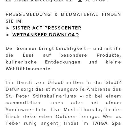
Impressionisten
PRESSEMELDUNG & BILDMATERIAL FINDEN
SIE IM:
JOHANN STRAUSS – NEW DIMENSIONS
►
SISTER ACT PRESSCENTER
►
WETRANSFER DOWNLOAD
JOOLZ
JUWELIER WAGNER
Der Sommer bringt Leichtigkeit – und mit ihr
die Lust auf besondere Produkte,
Magenta Telekom
kulinarische Entdeckungen und kleine
Wohlfühlmomente.
Merz Aesthetics
NEVER AGE NUTRITION
Ein Hauch von Urlaub mitten in der Stadt?
Dafür sorgt das stimmungsvolle Ambiente des
Nina Kraft – Kraft Media Minds
St. Peter Stiftskulinariums
– ob bei einem
sommerlichen Lunch oder bei einem
NORMAL
Sundowner beim Live Music Thursday in der
frisch dekorierten Outdoor Lounge. Wer es
rot weiss rosé
lieber ruhig angeht, findet im
TAIGA Spa