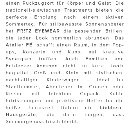
OTTO AM DONAUKANAL
einen Rückzugsort für Körper und Geist. Die
tradionell-slawischen Treatments bieten die
sehen!wutscher
perfekte Erholung nach einem aktiven
Sommertag. Für stilbewusste Sonnenanbeter
SISTER ACT
hat
FR!TZ EYEWEAR
die passenden Brillen,
Solid & Bold
die jeden Look sommerlich abrunden. Das
Atelier FÉ
. schafft einen Raum, in dem Pop-
St. Peter Stiftskulinarium
ups, Konzerte und Kunst auf kreative
Synergien treffen. Auch Familien und
Susanne Wuest
Entdecker kommen nicht zu kurz:
Joolz
The Budims
begleitet Groß und Klein mit stylischen,
nachhaltigen Kinderwagen - ideal für
THE GOODSTUFF
Stadtbummel, Abenteuer im Grünen oder
Reisen mit leichtem Gepäck. Kühle
TOG Studio
Erfrischungen und praktische Helfer für die
heiße Jahreszeit liefern die
Liebherr-
Upside Down Town Hotel – Neue Post
Hausgeräte
, die dafür sorgen, dass
VieSFF – Vienna Spanish Film Festival
Sommergenuss frisch bleibt.