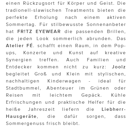
OTTO AM DONAUKANAL
einen Rückzugsort für Körper und Geist. Die
tradionell-slawischen Treatments bieten die
sehen!wutscher
perfekte Erholung nach einem aktiven
Sommertag. Für stilbewusste Sonnenanbeter
SISTER ACT
hat
FR!TZ EYEWEAR
die passenden Brillen,
Solid & Bold
die jeden Look sommerlich abrunden. Das
Atelier FÉ
. schafft einen Raum, in dem Pop-
St. Peter Stiftskulinarium
ups, Konzerte und Kunst auf kreative
Synergien treffen. Auch Familien und
Susanne Wuest
Entdecker kommen nicht zu kurz:
Joolz
The Budims
begleitet Groß und Klein mit stylischen,
nachhaltigen Kinderwagen - ideal für
THE GOODSTUFF
Stadtbummel, Abenteuer im Grünen oder
Reisen mit leichtem Gepäck. Kühle
TOG Studio
Erfrischungen und praktische Helfer für die
heiße Jahreszeit liefern die
Liebherr-
Upside Down Town Hotel – Neue Post
Hausgeräte
, die dafür sorgen, dass
VieSFF – Vienna Spanish Film Festival
Sommergenuss frisch bleibt.