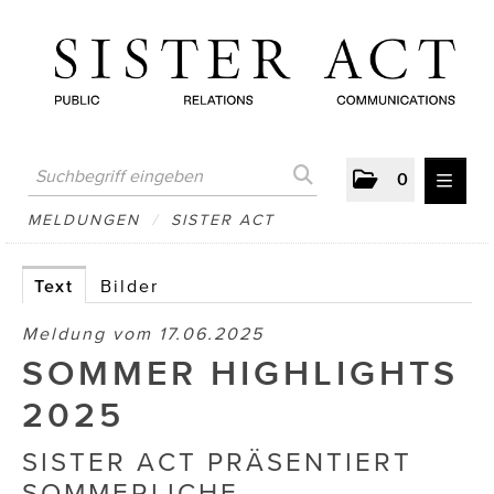
0
MELDUNGEN
MELDUNGEN
/
SISTER ACT
AUSTRIAN PRESS DAY
Text
Bilder
ATELIER FĒ.
Meldung vom 17.06.2025
BERTRAMS
SOMMER HIGHLIGHTS
BewusstSchein
2025
Brigitta Nemeth Art
SISTER ACT PRÄSENTIERT
SOMMERLICHE
CUBE