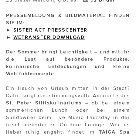
Impressionisten
PRESSEMELDUNG & BILDMATERIAL FINDEN
SIE IM:
JOHANN STRAUSS – NEW DIMENSIONS
►
SISTER ACT PRESSCENTER
►
WETRANSFER DOWNLOAD
JOOLZ
JUWELIER WAGNER
Der Sommer bringt Leichtigkeit – und mit ihr
die Lust auf besondere Produkte,
Magenta Telekom
kulinarische Entdeckungen und kleine
Wohlfühlmomente.
Merz Aesthetics
NEVER AGE NUTRITION
Ein Hauch von Urlaub mitten in der Stadt?
Dafür sorgt das stimmungsvolle Ambiente des
Nina Kraft – Kraft Media Minds
St. Peter Stiftskulinariums
– ob bei einem
sommerlichen Lunch oder bei einem
NORMAL
Sundowner beim Live Music Thursday in der
frisch dekorierten Outdoor Lounge. Wer es
rot weiss rosé
lieber ruhig angeht, findet im
TAIGA Spa