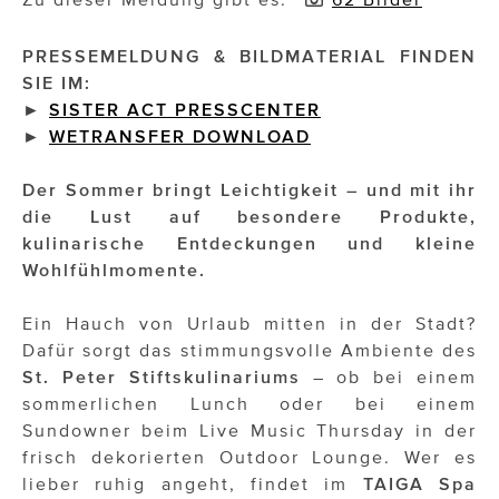
Impressionisten
PRESSEMELDUNG & BILDMATERIAL FINDEN
SIE IM:
JOHANN STRAUSS – NEW DIMENSIONS
►
SISTER ACT PRESSCENTER
►
WETRANSFER DOWNLOAD
JOOLZ
JUWELIER WAGNER
Der Sommer bringt Leichtigkeit – und mit ihr
die Lust auf besondere Produkte,
Magenta Telekom
kulinarische Entdeckungen und kleine
Wohlfühlmomente.
Merz Aesthetics
NEVER AGE NUTRITION
Ein Hauch von Urlaub mitten in der Stadt?
Dafür sorgt das stimmungsvolle Ambiente des
Nina Kraft – Kraft Media Minds
St. Peter Stiftskulinariums
– ob bei einem
sommerlichen Lunch oder bei einem
NORMAL
Sundowner beim Live Music Thursday in der
frisch dekorierten Outdoor Lounge. Wer es
rot weiss rosé
lieber ruhig angeht, findet im
TAIGA Spa