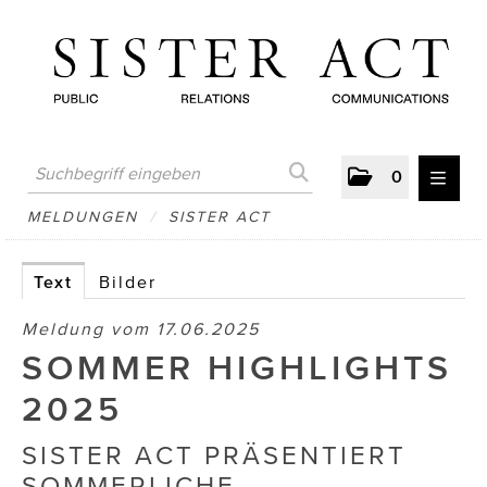
0
MELDUNGEN
MELDUNGEN
/
SISTER ACT
AUSTRIAN PRESS DAY
Text
Bilder
ATELIER FĒ.
Meldung vom 17.06.2025
BERTRAMS
SOMMER HIGHLIGHTS
BewusstSchein
2025
Brigitta Nemeth Art
SISTER ACT PRÄSENTIERT
SOMMERLICHE
CUBE