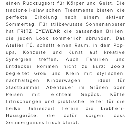
OTTO AM DONAUKANAL
einen Rückzugsort für Körper und Geist. Die
tradionell-slawischen Treatments bieten die
sehen!wutscher
perfekte Erholung nach einem aktiven
Sommertag. Für stilbewusste Sonnenanbeter
SISTER ACT
hat
FR!TZ EYEWEAR
die passenden Brillen,
Solid & Bold
die jeden Look sommerlich abrunden. Das
Atelier FÉ
. schafft einen Raum, in dem Pop-
St. Peter Stiftskulinarium
ups, Konzerte und Kunst auf kreative
Synergien treffen. Auch Familien und
Susanne Wuest
Entdecker kommen nicht zu kurz:
Joolz
The Budims
begleitet Groß und Klein mit stylischen,
nachhaltigen Kinderwagen - ideal für
THE GOODSTUFF
Stadtbummel, Abenteuer im Grünen oder
Reisen mit leichtem Gepäck. Kühle
TOG Studio
Erfrischungen und praktische Helfer für die
heiße Jahreszeit liefern die
Liebherr-
Upside Down Town Hotel – Neue Post
Hausgeräte
, die dafür sorgen, dass
VieSFF – Vienna Spanish Film Festival
Sommergenuss frisch bleibt.