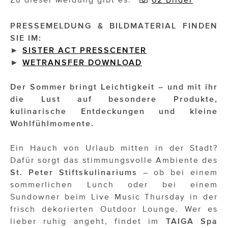
Impressionisten
PRESSEMELDUNG & BILDMATERIAL FINDEN
SIE IM:
JOHANN STRAUSS – NEW DIMENSIONS
►
SISTER ACT PRESSCENTER
►
WETRANSFER DOWNLOAD
JOOLZ
JUWELIER WAGNER
Der Sommer bringt Leichtigkeit – und mit ihr
die Lust auf besondere Produkte,
Magenta Telekom
kulinarische Entdeckungen und kleine
Wohlfühlmomente.
Merz Aesthetics
NEVER AGE NUTRITION
Ein Hauch von Urlaub mitten in der Stadt?
Dafür sorgt das stimmungsvolle Ambiente des
Nina Kraft – Kraft Media Minds
St. Peter Stiftskulinariums
– ob bei einem
sommerlichen Lunch oder bei einem
NORMAL
Sundowner beim Live Music Thursday in der
frisch dekorierten Outdoor Lounge. Wer es
rot weiss rosé
lieber ruhig angeht, findet im
TAIGA Spa