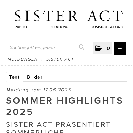
0
MELDUNGEN
MELDUNGEN
/
SISTER ACT
AUSTRIAN PRESS DAY
Text
Bilder
ATELIER FĒ.
Meldung vom 17.06.2025
BERTRAMS
SOMMER HIGHLIGHTS
BewusstSchein
2025
Brigitta Nemeth Art
SISTER ACT PRÄSENTIERT
SOMMERLICHE
CUBE