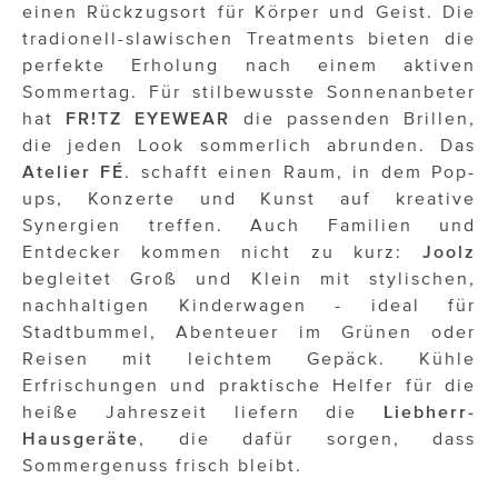
OTTO AM DONAUKANAL
einen Rückzugsort für Körper und Geist. Die
tradionell-slawischen Treatments bieten die
sehen!wutscher
perfekte Erholung nach einem aktiven
Sommertag. Für stilbewusste Sonnenanbeter
SISTER ACT
hat
FR!TZ EYEWEAR
die passenden Brillen,
Solid & Bold
die jeden Look sommerlich abrunden. Das
Atelier FÉ
. schafft einen Raum, in dem Pop-
St. Peter Stiftskulinarium
ups, Konzerte und Kunst auf kreative
Synergien treffen. Auch Familien und
Susanne Wuest
Entdecker kommen nicht zu kurz:
Joolz
The Budims
begleitet Groß und Klein mit stylischen,
nachhaltigen Kinderwagen - ideal für
THE GOODSTUFF
Stadtbummel, Abenteuer im Grünen oder
Reisen mit leichtem Gepäck. Kühle
TOG Studio
Erfrischungen und praktische Helfer für die
heiße Jahreszeit liefern die
Liebherr-
Upside Down Town Hotel – Neue Post
Hausgeräte
, die dafür sorgen, dass
VieSFF – Vienna Spanish Film Festival
Sommergenuss frisch bleibt.