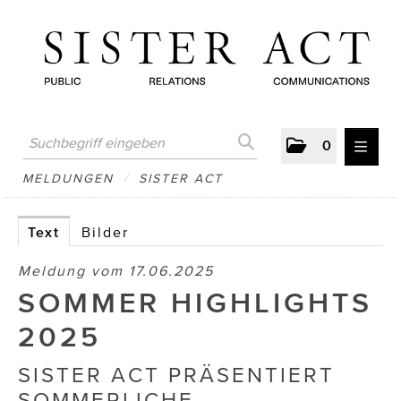
0
MELDUNGEN
MELDUNGEN
/
SISTER ACT
AUSTRIAN PRESS DAY
Text
Bilder
ATELIER FĒ.
Meldung vom 17.06.2025
BERTRAMS
SOMMER HIGHLIGHTS
BewusstSchein
2025
Brigitta Nemeth Art
SISTER ACT PRÄSENTIERT
SOMMERLICHE
CUBE