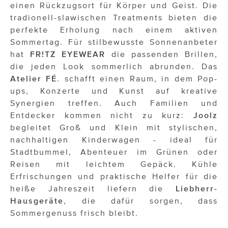
OTTO AM DONAUKANAL
einen Rückzugsort für Körper und Geist. Die
tradionell-slawischen Treatments bieten die
sehen!wutscher
perfekte Erholung nach einem aktiven
Sommertag. Für stilbewusste Sonnenanbeter
SISTER ACT
hat
FR!TZ EYEWEAR
die passenden Brillen,
Solid & Bold
die jeden Look sommerlich abrunden. Das
Atelier FÉ
. schafft einen Raum, in dem Pop-
St. Peter Stiftskulinarium
ups, Konzerte und Kunst auf kreative
Synergien treffen. Auch Familien und
Susanne Wuest
Entdecker kommen nicht zu kurz:
Joolz
The Budims
begleitet Groß und Klein mit stylischen,
nachhaltigen Kinderwagen - ideal für
THE GOODSTUFF
Stadtbummel, Abenteuer im Grünen oder
Reisen mit leichtem Gepäck. Kühle
TOG Studio
Erfrischungen und praktische Helfer für die
heiße Jahreszeit liefern die
Liebherr-
Upside Down Town Hotel – Neue Post
Hausgeräte
, die dafür sorgen, dass
VieSFF – Vienna Spanish Film Festival
Sommergenuss frisch bleibt.