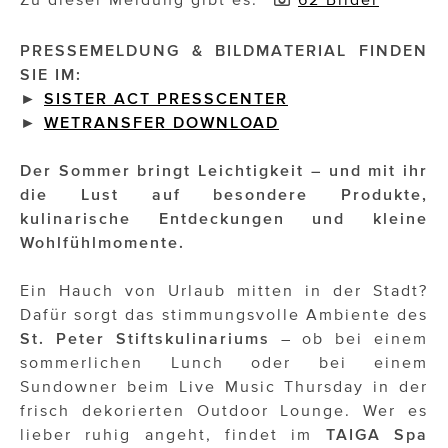
Impressionisten
PRESSEMELDUNG & BILDMATERIAL FINDEN
SIE IM:
JOHANN STRAUSS – NEW DIMENSIONS
►
SISTER ACT PRESSCENTER
►
WETRANSFER DOWNLOAD
JOOLZ
JUWELIER WAGNER
Der Sommer bringt Leichtigkeit – und mit ihr
die Lust auf besondere Produkte,
Magenta Telekom
kulinarische Entdeckungen und kleine
Wohlfühlmomente.
Merz Aesthetics
NEVER AGE NUTRITION
Ein Hauch von Urlaub mitten in der Stadt?
Dafür sorgt das stimmungsvolle Ambiente des
Nina Kraft – Kraft Media Minds
St. Peter Stiftskulinariums
– ob bei einem
sommerlichen Lunch oder bei einem
NORMAL
Sundowner beim Live Music Thursday in der
frisch dekorierten Outdoor Lounge. Wer es
rot weiss rosé
lieber ruhig angeht, findet im
TAIGA Spa