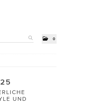
0
025
ERLICHE
YLE UND