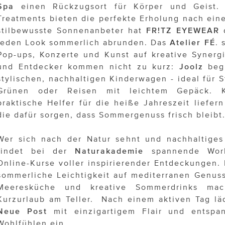
Spa
einen Rückzugsort für Körper und Geist. D
Treatments bieten die perfekte Erholung nach ein
stilbewusste Sonnenanbeter hat
FR!TZ EYEWEAR
d
jeden Look sommerlich abrunden. Das
Atelier FÉ
. 
Pop-ups, Konzerte und Kunst auf kreative Synergi
und Entdecker kommen nicht zu kurz:
Joolz
begl
stylischen, nachhaltigen Kinderwagen - ideal für
Grünen oder Reisen mit leichtem Gepäck. K
praktische Helfer für die heiße Jahreszeit liefer
die dafür sorgen, dass Sommergenuss frisch bleibt
Wer sich nach der Natur sehnt und nachhaltige
findet bei der
Naturakademie
spannende Work
Online-Kurse voller inspirierender Entdeckungen.
sommerliche Leichtigkeit auf mediterranen Genuss:
Meeresküche und kreative Sommerdrinks ma
Kurzurlaub am Teller. Nach einem aktiven Tag l
Neue Post
mit einzigartigem Flair und entspa
Wohlfühlen ein.