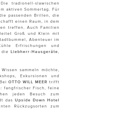
ie tradionell-slawischen
em aktiven Sommertag. Für
ie passenden Brillen, die
schafft einen Raum, in dem
en treffen. Auch Familien
eitet Groß und Klein mit
 Stadtbummel, Abenteuer im
ühle Erfrischungen und
n die
Liebherr-Hausgeräte
,
.
s Wissen sammeln möchte,
shops, Exkursionen und
 Bei
OTTO WILL MEER
trifft
 fangfrischer Fisch, feine
chen jeden Besuch zum
ädt das
Upside Down Hotel
nnten Rückzugsorten zum