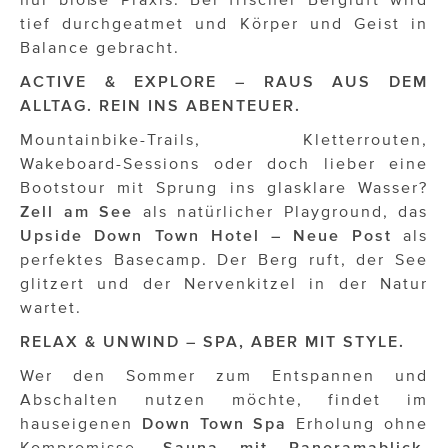
ÜBER UNS
tief durchgeatmet und Körper und Geist in
Balance gebracht.
PRESS CONTACT
ACTIVE & EXPLORE – RAUS AUS DEM
ALLTAG. REIN INS ABENTEUER.
Mountainbike-Trails, Kletterrouten,
Wakeboard-Sessions oder doch lieber eine
Bootstour mit Sprung ins glasklare Wasser?
Zell am See
als natürlicher Playground, das
Upside Down Town Hotel – Neue Post
als
perfektes Basecamp. Der Berg ruft, der See
glitzert und der Nervenkitzel in der Natur
wartet.
RELAX & UNWIND – SPA, ABER MIT STYLE.
Wer den Sommer zum Entspannen und
Abschalten nutzen möchte, findet im
hauseigenen
Down Town Spa
Erholung ohne
Kompromisse.
Sauna mit Panoramablick
,