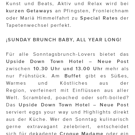
Kunst und Beats, Aktiv und Relax wird bei
kurzen Getaways
an Pfingsten, Fronleichnam
oder Mariä Himmelfahrt zu
Special Rates
der
Tapetenwechsel perfekt.
¡SUNDAY BRUNCH BABY, ALL YEAR LONG!
Für alle Sonntagsbrunch-Lovers bietet das
Upside Down Town Hotel – Neue Post
zwischen
10.30 Uhr und 13.00 Uhr
mehr als
nur Frühstück. Am
Buffet
gibt es Süßes,
Warmes und Köstliches aus der
Region, verfeinert mit Einflüssen aus aller
Welt. Scrambled, poached oder soft-boiled?
Das
Upside Down Town Hotel – Neue Post
serviert eggs your way und Highlights direkt
aus der Küche. Wer den Sonntag kulinarisch
gerne extravagant zelebriert, entscheidet
sich für dekadente
Croque Madame
oder ein