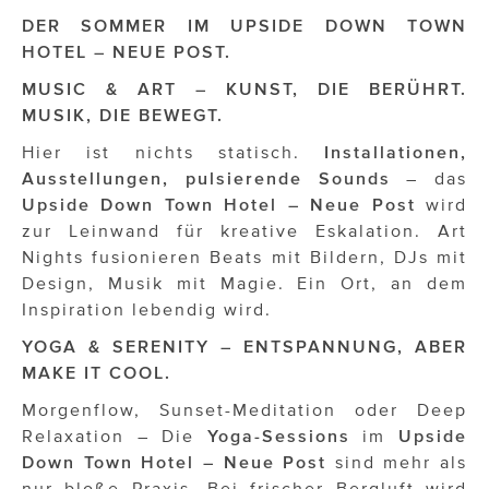
OTTO AM DONAUKANAL
DER SOMMER IM UPSIDE DOWN TOWN
sehen!wutscher
HOTEL – NEUE POST.
MUSIC & ART – KUNST, DIE BERÜHRT.
SISTER ACT
MUSIK, DIE BEWEGT.
Solid & Bold
Hier ist nichts statisch.
Installationen,
Ausstellungen, pulsierende Sounds
– das
St. Peter Stiftskulinarium
Upside Down Town Hotel – Neue Post
wird
Susanne Wuest
zur Leinwand für kreative Eskalation. Art
Nights fusionieren Beats mit Bildern, DJs mit
The Budims
Design, Musik mit Magie. Ein Ort, an dem
Inspiration lebendig wird.
THE GOODSTUFF
YOGA & SERENITY – ENTSPANNUNG, ABER
TOG Studio
MAKE IT COOL.
Upside Down Town Hotel – Neue Post
Morgenflow, Sunset-Meditation oder Deep
Relaxation – Die
Yoga-Sessions
im
Upside
VieSFF – Vienna Spanish Film Festival
Down Town Hotel – Neue Post
sind mehr als
nur bloße Praxis. Bei frischer Bergluft wird