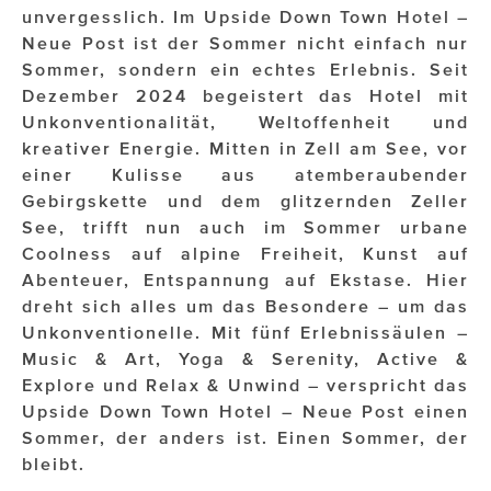
unvergesslich. Im Upside Down Town Hotel –
Neue Post ist der Sommer nicht einfach nur
Impressionisten
Sommer, sondern ein echtes Erlebnis. Seit
JOHANN STRAUSS – NEW DIMENSIONS
Dezember 2024 begeistert das Hotel mit
Unkonventionalität, Weltoffenheit und
JOOLZ
kreativer Energie. Mitten in Zell am See, vor
einer Kulisse aus atemberaubender
JUWELIER WAGNER
Gebirgskette und dem glitzernden Zeller
Magenta Telekom
See, trifft nun auch im Sommer urbane
Coolness auf alpine Freiheit, Kunst auf
Merz Aesthetics
Abenteuer, Entspannung auf Ekstase. Hier
dreht sich alles um das Besondere – um das
NEVER AGE NUTRITION
Unkonventionelle. Mit fünf Erlebnissäulen –
Music & Art, Yoga & Serenity, Active &
Nina Kraft – Kraft Media Minds
Explore und Relax & Unwind – verspricht das
NORMAL
Upside Down Town Hotel – Neue Post einen
Sommer, der anders ist. Einen Sommer, der
rot weiss rosé
bleibt.