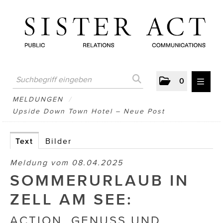
0
MELDUNGEN
MELDUNGEN
/
Upside Down Town Hotel – Neue Post
AUSTRIAN PRESS DAY
ATELIER FĒ.
Text
Bilder
BERTRAMS
Meldung vom 08.04.2025
SOMMERURLAUB IN
BewusstSchein
ZELL AM SEE:
Brigitta Nemeth Art
ACTION, GENUSS UND
CUBE