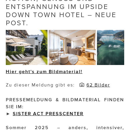
ENTSPANNUNG IM UPSIDE
Die Dudlerei
DOWN TOWN HOTEL – NEUE
POST.
Dominic Marcus Singer
Dominique Scharax – Move Mind Breath
Dr. Albert Fuchs
Élan Flow
Foodsavers
Hier geht's zum Bildmaterial!
FREIHERZ
Zu dieser Meldung gibt es:
62 Bilder
FRISTADS
PRESSEMELDUNG & BILDMATERIAL FINDEN
FR!TZ EYEWEAR
SIE IM:
►
SISTER ACT PRESSCENTER
GHOST BASTARD
Sommer 2025 – anders, intensiver,
GymBeam