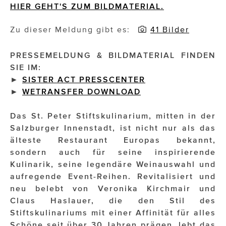
HIER GEHT'S ZUM BILDMATERIAL.
Impressionisten
Zu dieser Meldung gibt es:
41 Bilder
JOHANN STRAUSS – NEW DIMENSIONS
PRESSEMELDUNG & BILDMATERIAL FINDEN
JOOLZ
SIE IM:
►
SISTER ACT PRESSCENTER
JUWELIER WAGNER
►
WETRANSFER DOWNLOAD
Magenta Telekom
Das St. Peter Stiftskulinarium, mitten in der
Merz Aesthetics
Salzburger Innenstadt, ist nicht nur als das
älteste Restaurant Europas bekannt,
NEVER AGE NUTRITION
sondern auch für seine inspirierende
Kulinarik, seine legendäre Weinauswahl und
Nina Kraft – Kraft Media Minds
aufregende Event-Reihen. Revitalisiert und
NORMAL
neu belebt von Veronika Kirchmair und
Claus Haslauer, die den Stil des
rot weiss rosé
Stiftskulinariums mit einer Affinität für alles
Schöne seit über 30 Jahren prägen, lebt das