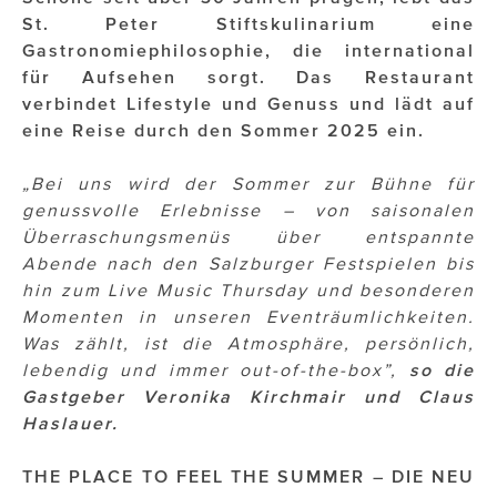
OTTO AM DONAUKANAL
St. Peter Stiftskulinarium eine
sehen!wutscher
Gastronomiephilosophie, die international
für Aufsehen sorgt. Das Restaurant
SISTER ACT
verbindet Lifestyle und Genuss und lädt auf
eine Reise durch den Sommer 2025 ein.
Solid & Bold
„Bei uns wird der Sommer zur Bühne für
St. Peter Stiftskulinarium
genussvolle Erlebnisse – von saisonalen
Susanne Wuest
Überraschungsmenüs über entspannte
Abende nach den Salzburger Festspielen bis
The Budims
hin zum Live Music Thursday und besonderen
Momenten in unseren Eventräumlichkeiten.
THE GOODSTUFF
Was zählt, ist die Atmosphäre, persönlich,
TOG Studio
lebendig und immer out-of-the-box”,
so die
Gastgeber Veronika Kirchmair und Claus
Upside Down Town Hotel – Neue Post
Haslauer.
VieSFF – Vienna Spanish Film Festival
THE PLACE TO FEEL THE SUMMER – DIE NEU