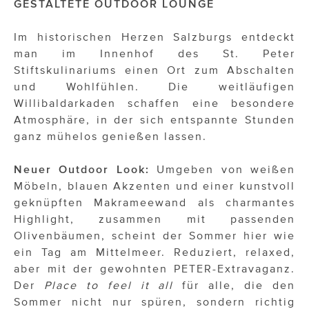
GESTALTETE OUTDOOR LOUNGE
ÜBER UNS
PRESS CONTACT
Im historischen Herzen Salzburgs entdeckt
man im Innenhof des St. Peter
Stiftskulinariums einen Ort zum Abschalten
und Wohlfühlen. Die weitläufigen
Willibaldarkaden schaffen eine besondere
Atmosphäre, in der sich entspannte Stunden
ganz mühelos genießen lassen.
Neuer Outdoor Look:
Umgeben von weißen
Möbeln, blauen Akzenten und einer kunstvoll
geknüpften Makrameewand als charmantes
Highlight, zusammen mit passenden
Olivenbäumen, scheint der Sommer hier wie
ein Tag am Mittelmeer. Reduziert, relaxed,
aber mit der gewohnten PETER-Extravaganz.
Der
Place to feel it all
für alle, die den
Sommer nicht nur spüren, sondern richtig