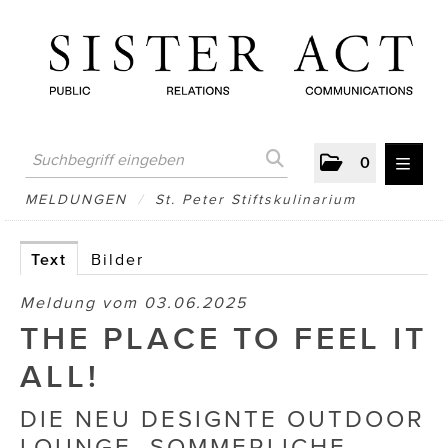
0
MELDUNGEN
MELDUNGEN
/
St. Peter Stiftskulinarium
AUSTRIAN PRESS DAY
Text
Bilder
ATELIER FĒ.
Meldung vom 03.06.2025
BERTRAMS
THE PLACE TO FEEL IT
BewusstSchein
ALL!
Brigitta Nemeth Art
DIE NEU DESIGNTE OUTDOOR
LOUNGE, SOMMERLICHE
CUBE