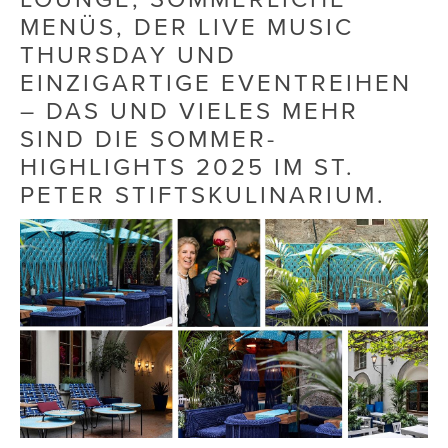
MENÜS, DER LIVE MUSIC
Die Dudlerei
THURSDAY UND
EINZIGARTIGE EVENTREIHEN
Dominic Marcus Singer
– DAS UND VIELES MEHR
Dominique Scharax – Move Mind Breath
SIND DIE SOMMER-
Dr. Albert Fuchs
HIGHLIGHTS 2025 IM ST.
PETER STIFTSKULINARIUM.
Élan Flow
Foodsavers
FREIHERZ
FRISTADS
FR!TZ EYEWEAR
GHOST BASTARD
GymBeam