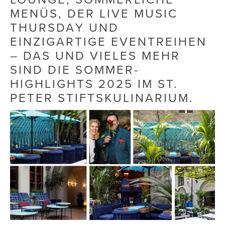
MENÜS, DER LIVE MUSIC
Die Dudlerei
THURSDAY UND
EINZIGARTIGE EVENTREIHEN
Dominic Marcus Singer
– DAS UND VIELES MEHR
Dominique Scharax – Move Mind Breath
SIND DIE SOMMER-
Dr. Albert Fuchs
HIGHLIGHTS 2025 IM ST.
PETER STIFTSKULINARIUM.
Élan Flow
Foodsavers
FREIHERZ
FRISTADS
FR!TZ EYEWEAR
GHOST BASTARD
GymBeam