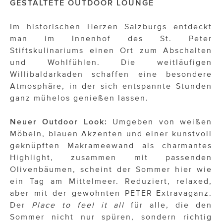
GESTALTETE OUTDOOR LOUNGE
ÜBER UNS
PRESS CONTACT
Im historischen Herzen Salzburgs entdeckt
man im Innenhof des St. Peter
Stiftskulinariums einen Ort zum Abschalten
und Wohlfühlen. Die weitläufigen
Willibaldarkaden schaffen eine besondere
Atmosphäre, in der sich entspannte Stunden
ganz mühelos genießen lassen.
Neuer Outdoor Look:
Umgeben von weißen
Möbeln, blauen Akzenten und einer kunstvoll
geknüpften Makrameewand als charmantes
Highlight, zusammen mit passenden
Olivenbäumen, scheint der Sommer hier wie
ein Tag am Mittelmeer. Reduziert, relaxed,
aber mit der gewohnten PETER-Extravaganz.
Der
Place to feel it all
für alle, die den
Sommer nicht nur spüren, sondern richtig