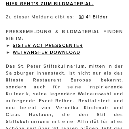
HIER GEHT'S ZUM BILDMATERIAL.
Impressionisten
Zu dieser Meldung gibt es:
41 Bilder
JOHANN STRAUSS – NEW DIMENSIONS
PRESSEMELDUNG & BILDMATERIAL FINDEN
JOOLZ
SIE IM:
►
SISTER ACT PRESSCENTER
JUWELIER WAGNER
►
WETRANSFER DOWNLOAD
Magenta Telekom
Das St. Peter Stiftskulinarium, mitten in der
Merz Aesthetics
Salzburger Innenstadt, ist nicht nur als das
älteste Restaurant Europas bekannt,
NEVER AGE NUTRITION
sondern auch für seine inspirierende
Kulinarik, seine legendäre Weinauswahl und
Nina Kraft – Kraft Media Minds
aufregende Event-Reihen. Revitalisiert und
NORMAL
neu belebt von Veronika Kirchmair und
Claus Haslauer, die den Stil des
rot weiss rosé
Stiftskulinariums mit einer Affinität für alles
Schöne seit über 30 Jahren prägen, lebt das