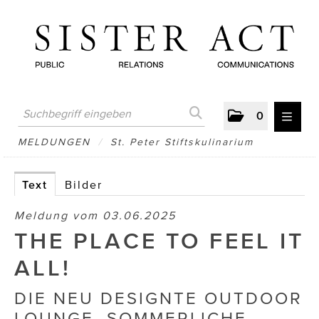
0
MELDUNGEN
MELDUNGEN
/
St. Peter Stiftskulinarium
AUSTRIAN PRESS DAY
Text
Bilder
ATELIER FĒ.
Meldung vom 03.06.2025
BERTRAMS
THE PLACE TO FEEL IT
BewusstSchein
ALL!
Brigitta Nemeth Art
DIE NEU DESIGNTE OUTDOOR
LOUNGE, SOMMERLICHE
CUBE