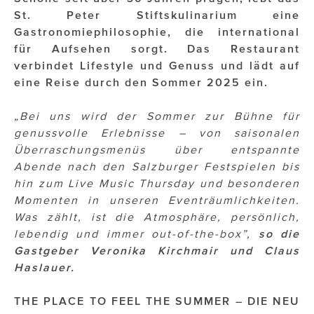
OTTO AM DONAUKANAL
St. Peter Stiftskulinarium eine
sehen!wutscher
Gastronomiephilosophie, die international
für Aufsehen sorgt. Das Restaurant
SISTER ACT
verbindet Lifestyle und Genuss und lädt auf
eine Reise durch den Sommer 2025 ein.
Solid & Bold
„Bei uns wird der Sommer zur Bühne für
St. Peter Stiftskulinarium
genussvolle Erlebnisse – von saisonalen
Susanne Wuest
Überraschungsmenüs über entspannte
Abende nach den Salzburger Festspielen bis
The Budims
hin zum Live Music Thursday und besonderen
Momenten in unseren Eventräumlichkeiten.
THE GOODSTUFF
Was zählt, ist die Atmosphäre, persönlich,
TOG Studio
lebendig und immer out-of-the-box”,
so die
Gastgeber Veronika Kirchmair und Claus
Upside Down Town Hotel – Neue Post
Haslauer.
VieSFF – Vienna Spanish Film Festival
THE PLACE TO FEEL THE SUMMER – DIE NEU