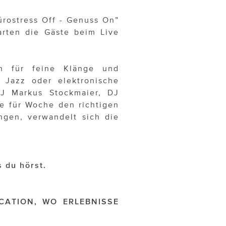
ürostress Off - Genuss On”
warten die Gäste beim Live
n für feine Klänge und
 Jazz oder elektronische
DJ Markus Stockmaier, DJ
e für Woche den richtigen
ngen, verwandelt sich die
s du hörst.
CATION, WO ERLEBNISSE