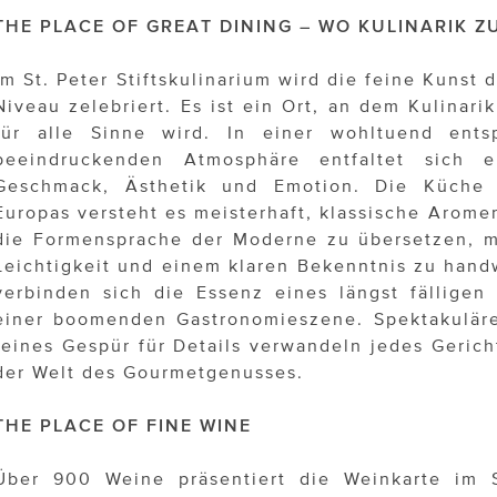
THE PLACE OF GREAT DINING – WO KULINARIK 
Im St. Peter Stiftskulinarium wird die feine Kunst
Niveau zelebriert. Es ist ein Ort, an dem Kulinari
für alle Sinne wird. In einer wohltuend ents
beeindruckenden Atmosphäre entfaltet sich 
Geschmack, Ästhetik und Emotion. Die Küche d
Europas versteht es meisterhaft, klassische Arome
die Formensprache der Moderne zu übersetzen, mit
Leichtigkeit und einem klaren Bekenntnis zu handw
verbinden sich die Essenz eines längst fälligen
einer boomenden Gastronomieszene. Spektakuläre 
feines Gespür für Details verwandeln jedes Gericht
der Welt des Gourmetgenusses.
THE PLACE OF FINE WINE
Über 900 Weine präsentiert die Weinkarte im St