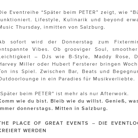
Die Eventreihe “Später beim PETER” zeigt, wie “B
funktioniert. Lifestyle, Kulinarik und beyond er
Music Thursday, inmitten von Salzburg.
Ab sofort wird der Donnerstag zum Fixtermi
entspannte Vibes. Ob grooviger Soul, smoother
Leichtigkeit – DJs wie B-Style, Maddy Rose, 
Harvey Miller oder Hubert Fersterer bringen Woch
Ton ins Spiel. Zwischen Bar, Beats und Begegnu
Outdoorlounge in ein Paradies für Musikverliebte.
"Später beim PETER" ist mehr als nur Afterwork.
Komm wie du bist. Bleib wie du willst. Genieß, wa
Immer donnerstags. Mitten in Salzburg.
THE PLACE OF GREAT EVENTS – DIE EVENTLO
KREIERT WERDEN