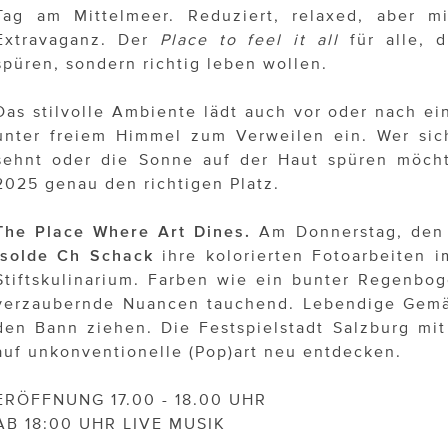
Tag am Mittelmeer. Reduziert, relaxed, aber 
Extravaganz. Der
Place to feel it all
für alle, 
spüren, sondern richtig leben wollen.
Das stilvolle Ambiente lädt auch vor oder nach e
unter freiem Himmel zum Verweilen ein. Wer si
sehnt oder die Sonne auf der Haut spüren möcht
2025 genau den richtigen Platz.
The Place Where Art Dines.
Am Donnerstag, den 
Isolde Ch Schack
ihre kolorierten Fotoarbeiten i
Stiftskulinarium. Farben wie ein bunter Regenbog
verzaubernde Nuancen tauchend. Lebendige Gemäl
den Bann ziehen. Die Festspielstadt Salzburg mit
auf unkonventionelle (Pop)art neu entdecken.
ERÖFFNUNG 17.00 - 18.00 UHR
AB 18:00 UHR LIVE MUSIK