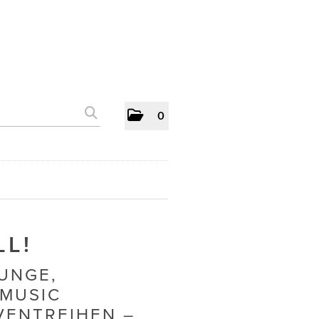
0
LL!
UNGE,
 MUSIC
VENTREIHEN –