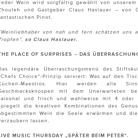
Jeder Wein wird sorgfältig gewählt von unserem
Zhouleh und Gastgeber Claus Haslauer – von 
fantastischen Pinot.
“Weinliebhaber von nah und fern schätzen uns a
Tropfen”,
so Claus Haslauer.
THE PLACE OF SURPRISES – DAS ÜBERRASCHU
Das legendäre Überraschungsmenü des Stiftsku
“Chefs Choice”-Prinzip serviert: Was auf den Tis
Küchen-Maestros. Hier werden alle Si
Geschmacksknospen mit dem Unerwarteten b
saisonal und frisch und wahlweise mit 4 oder
spiegelt die kreativen Kombinationen des Genus
abgestimmten Wein die Seele erwärmen und di
verzaubern lassen.
LIVE MUSIC THURSDAY „SPÄTER BEIM PETER“.