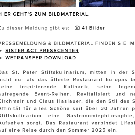
HIER GEHT'S ZUM BILDMATERIAL.
Zu dieser Meldung gibt es:
41 Bilder
PRESSEMELDUNG & BILDMATERIAL FINDEN SIE IM
►
SISTER ACT PRESSCENTER
►
WETRANSFER DOWNLOAD
Das St. Peter Stiftskulinarium, mitten in der S
nicht nur als das älteste Restaurant Europas b
seine inspirierende Kulinarik, seine leg
aufregende Event-Reihen. Revitalisiert und 
Kirchmair und Claus Haslauer, die den Stil des S
Affinität für alles Schöne seit über 30 Jahren p
Stiftskulinarium eine Gastronomiephilosophie
Aufsehen sorgt. Das Restaurant verbindet Lifes
auf eine Reise durch den Sommer 2025 ein.