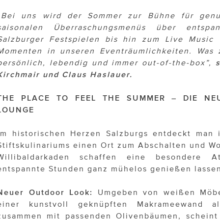
„Bei uns wird der Sommer zur Bühne für genus
saisonalen Überraschungsmenüs über entsp
Salzburger Festspielen bis hin zum Live Music
Momenten in unseren Eventräumlichkeiten. Was z
persönlich, lebendig und immer out-of-the-box”,
Kirchmair und Claus Haslauer.
THE PLACE TO FEEL THE SUMMER – DIE NE
LOUNGE
Im historischen Herzen Salzburgs entdeckt man 
Stiftskulinariums einen Ort zum Abschalten und Wo
Willibaldarkaden schaffen eine besondere A
entspannte Stunden ganz mühelos genießen lasse
Neuer Outdoor Look:
Umgeben von weißen Möbel
einer kunstvoll geknüpften Makrameewand al
zusammen mit passenden Olivenbäumen, scheint