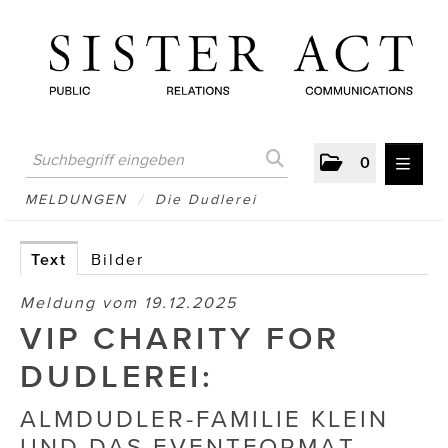
0
MELDUNGEN
MELDUNGEN
/
Die Dudlerei
AUSTRIAN PRESS DAY
Text
Bilder
ATELIER FĒ.
Meldung vom 19.12.2025
BERTRAMS
VIP CHARITY FOR
BewusstSchein
DUDLEREI:
Brigitta Nemeth Art
ALMDUDLER-FAMILIE KLEIN
UND DAS EVENTFORMAT
CUBE