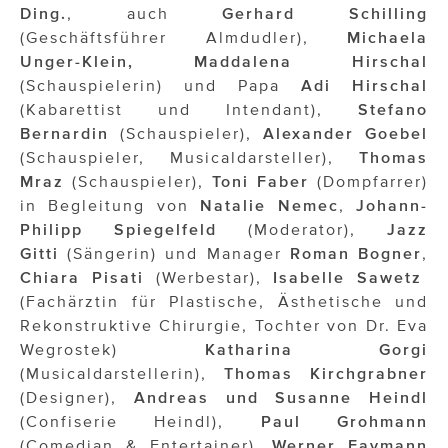
Ding.
, auch
Gerhard
Schilling
(Geschäftsführer Almdudler),
Michaela
Unger-Klein, Maddalena
Hirschal
(Schauspielerin) und Papa
Adi Hirschal
(Kabarettist und Intendant),
Stefano
Bernardin
(Schauspieler),
Alexander Goebel
(Schauspieler, Musicaldarsteller),
Thomas
Mraz
(Schauspieler),
Toni Faber
(Dompfarrer)
in Begleitung von
Natalie Nemec
,
Johann-
Philipp Spiegelfeld
(Moderator),
Jazz
Gitti
(Sängerin) und Manager
Roman Bogner
,
Chiara
Pisati
(Werbestar),
Isabelle Sawetz
(Fachärztin für Plastische, Ästhetische und
Rekonstruktive Chirurgie, Tochter von Dr. Eva
Wegrostek)
Katharina Gorgi
(Musicaldarstellerin),
Thomas Kirchgrabner
(Designer),
Andreas und Susanne Heindl
(Confiserie Heindl),
Paul Grohmann
(Comedian & Entertainer),
Werner Faymann