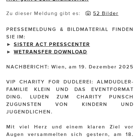
Impressionisten
Zu dieser Meldung gibt es:
52 Bilder
JOHANN STRAUSS – NEW DIMENSIONS
PRESSEMELDUNG & BILDMATERIAL FINDEN
SIE IM:
JOOLZ
►
SISTER ACT PRESSCENTER
JUWELIER WAGNER
►
WETRANSFER DOWNLOAD
Magenta Telekom
NACHBERICHT: Wien, am 19. Dezember 2025
Merz Aesthetics
VIP CHARITY FOR DUDLEREI: ALMDUDLER-
FAMILIE KLEIN UND DAS EVENTFORMAT
NEVER AGE NUTRITION
DING. LUDEN ZUM CHARITY PUNSCH
Nina Kraft – Kraft Media Minds
ZUGUNSTEN VON KINDERN UND
JUGENDLICHEN.
NORMAL
Mit viel Herz und einem klaren Ziel vor
rot weiss rosé
Augen versammelten sich gestern, am 18.