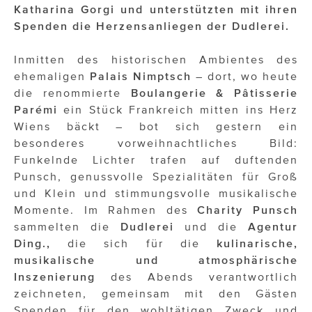
ÜBER UNS
Katharina Gorgi und unterstützten mit ihren
Spenden die Herzensanliegen der Dudlerei.
PRESS CONTACT
Inmitten des historischen Ambientes des
ehemaligen
Palais Nimptsch
– dort, wo heute
die renommierte
Boulangerie & Pâtisserie
Parémi
ein Stück Frankreich mitten ins Herz
Wiens bäckt – bot sich gestern ein
besonderes vorweihnachtliches Bild:
Funkelnde Lichter trafen auf duftenden
Punsch, genussvolle Spezialitäten für Groß
und Klein und stimmungsvolle musikalische
Momente. Im Rahmen des
Charity Punsch
sammelten die
Dudlerei
und die
Agentur
Ding.,
die sich für die
kulinarische,
musikalische und atmosphärische
Inszenierung
des Abends verantwortlich
zeichneten, gemeinsam mit den Gästen
Spenden für den wohltätigen Zweck und