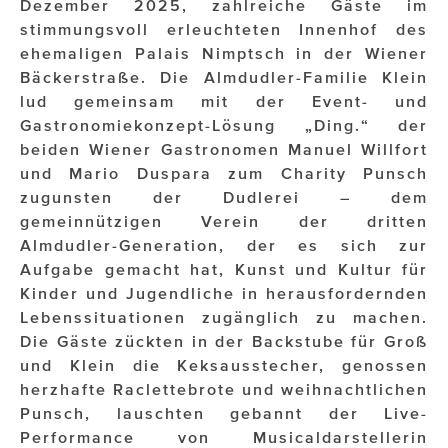
OTTO AM DONAUKANAL
Dezember 2025, zahlreiche Gäste im
stimmungsvoll erleuchteten Innenhof des
sehen!wutscher
ehemaligen Palais Nimptsch in der Wiener
Bäckerstraße. Die Almdudler-Familie Klein
SISTER ACT
lud gemeinsam mit der Event- und
Gastronomiekonzept-Lösung „Ding.“ der
Solid & Bold
beiden Wiener Gastronomen Manuel Willfort
St. Peter Stiftskulinarium
und Mario Duspara zum Charity Punsch
zugunsten der Dudlerei – dem
Susanne Wuest
gemeinnützigen Verein der dritten
Almdudler-Generation, der es sich zur
The Budims
Aufgabe gemacht hat, Kunst und Kultur für
THE GOODSTUFF
Kinder und Jugendliche in herausfordernden
Lebenssituationen zugänglich zu machen.
TOG Studio
Die Gäste zückten in der Backstube für Groß
und Klein die Keksausstecher, genossen
Upside Down Town Hotel – Neue Post
herzhafte Raclettebrote und weihnachtlichen
VieSFF – Vienna Spanish Film Festival
Punsch, lauschten gebannt der Live-
Performance von Musicaldarstellerin