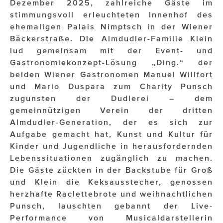
OTTO AM DONAUKANAL
Dezember 2025, zahlreiche Gäste im
stimmungsvoll erleuchteten Innenhof des
sehen!wutscher
ehemaligen Palais Nimptsch in der Wiener
Bäckerstraße. Die Almdudler-Familie Klein
SISTER ACT
lud gemeinsam mit der Event- und
Gastronomiekonzept-Lösung „Ding.“ der
Solid & Bold
beiden Wiener Gastronomen Manuel Willfort
St. Peter Stiftskulinarium
und Mario Duspara zum Charity Punsch
zugunsten der Dudlerei – dem
Susanne Wuest
gemeinnützigen Verein der dritten
Almdudler-Generation, der es sich zur
The Budims
Aufgabe gemacht hat, Kunst und Kultur für
THE GOODSTUFF
Kinder und Jugendliche in herausfordernden
Lebenssituationen zugänglich zu machen.
TOG Studio
Die Gäste zückten in der Backstube für Groß
und Klein die Keksausstecher, genossen
Upside Down Town Hotel – Neue Post
herzhafte Raclettebrote und weihnachtlichen
VieSFF – Vienna Spanish Film Festival
Punsch, lauschten gebannt der Live-
Performance von Musicaldarstellerin