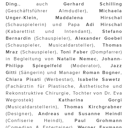
Ding.
, auch
Gerhard
Schilling
(Geschäftsführer Almdudler),
Michaela
Unger-Klein, Maddalena
Hirschal
(Schauspielerin) und Papa
Adi Hirschal
(Kabarettist und Intendant),
Stefano
Bernardin
(Schauspieler),
Alexander Goebel
(Schauspieler, Musicaldarsteller),
Thomas
Mraz
(Schauspieler),
Toni Faber
(Dompfarrer)
in Begleitung von
Natalie Nemec
,
Johann-
Philipp Spiegelfeld
(Moderator),
Jazz
Gitti
(Sängerin) und Manager
Roman Bogner
,
Chiara
Pisati
(Werbestar),
Isabelle Sawetz
(Fachärztin für Plastische, Ästhetische und
Rekonstruktive Chirurgie, Tochter von Dr. Eva
Wegrostek)
Katharina Gorgi
(Musicaldarstellerin),
Thomas Kirchgrabner
(Designer),
Andreas und Susanne Heindl
(Confiserie Heindl),
Paul Grohmann
(Comedian & Entertainer),
Werner Faymann