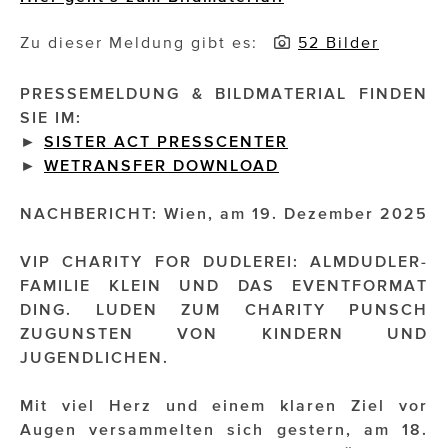
Impressionisten
Zu dieser Meldung gibt es:
52 Bilder
JOHANN STRAUSS – NEW DIMENSIONS
PRESSEMELDUNG & BILDMATERIAL FINDEN
SIE IM:
JOOLZ
►
SISTER ACT PRESSCENTER
JUWELIER WAGNER
►
WETRANSFER DOWNLOAD
Magenta Telekom
NACHBERICHT: Wien, am 19. Dezember 2025
Merz Aesthetics
VIP CHARITY FOR DUDLEREI: ALMDUDLER-
FAMILIE KLEIN UND DAS EVENTFORMAT
NEVER AGE NUTRITION
DING. LUDEN ZUM CHARITY PUNSCH
Nina Kraft – Kraft Media Minds
ZUGUNSTEN VON KINDERN UND
JUGENDLICHEN.
NORMAL
Mit viel Herz und einem klaren Ziel vor
rot weiss rosé
Augen versammelten sich gestern, am 18.