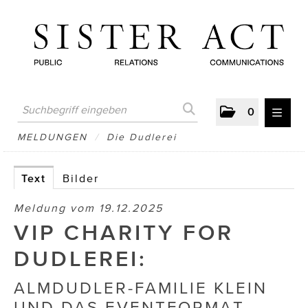
0
MELDUNGEN
MELDUNGEN
/
Die Dudlerei
AUSTRIAN PRESS DAY
Text
Bilder
ATELIER FĒ.
Meldung vom 19.12.2025
BERTRAMS
VIP CHARITY FOR
BewusstSchein
DUDLEREI:
Brigitta Nemeth Art
ALMDUDLER-FAMILIE KLEIN
UND DAS EVENTFORMAT
CUBE