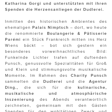
ÜBER UNS
Katharina Gorgi und unterstützten mit ihren
Spenden die Herzensanliegen der Dudlerei.
PRESS CONTACT
Inmitten des historischen Ambientes des
ehemaligen
Palais Nimptsch
– dort, wo heute
die renommierte
Boulangerie & Pâtisserie
Parémi
ein Stück Frankreich mitten ins Herz
Wiens bäckt – bot sich gestern ein
besonderes vorweihnachtliches Bild:
Funkelnde Lichter trafen auf duftenden
Punsch, genussvolle Spezialitäten für Groß
und Klein und stimmungsvolle musikalische
Momente. Im Rahmen des
Charity Punsch
sammelten die
Dudlerei
und die
Agentur
Ding.,
die sich für die
kulinarische,
musikalische und atmosphärische
Inszenierung
des Abends verantwortlich
zeichneten, gemeinsam mit den Gästen
Spenden für den wohltätigen Zweck und