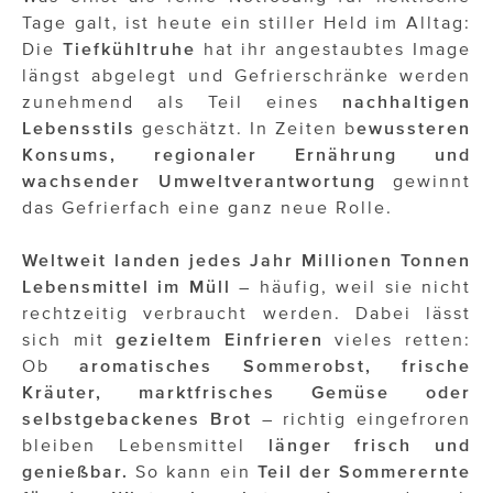
ÜBER UNS
Tage galt, ist heute ein stiller Held im Alltag:
Die
Tiefkühltruhe
hat ihr angestaubtes Image
PRESS CONTACT
längst abgelegt und Gefrierschränke werden
zunehmend als Teil eines
nachhaltigen
Lebensstils
geschätzt. In Zeiten b
ewussteren
Konsums, regionaler Ernährung und
wachsender Umweltverantwortung
gewinnt
das Gefrierfach eine ganz neue Rolle.
Weltweit landen jedes Jahr Millionen Tonnen
Lebensmittel im Müll
– häufig, weil sie nicht
rechtzeitig verbraucht werden. Dabei lässt
sich mit
gezieltem Einfrieren
vieles retten:
Ob
aromatisches Sommerobst, frische
Kräuter, marktfrisches Gemüse oder
selbstgebackenes Brot
– richtig eingefroren
bleiben Lebensmittel
länger frisch und
genießbar.
So kann ein
Teil der Sommerernte