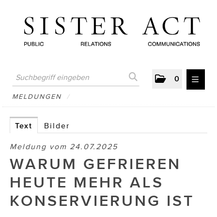
0
MELDUNGEN
MELDUNGEN
/
AUSTRIAN PRESS DAY
Text
Bilder
ATELIER FĒ.
Meldung vom 24.07.2025
BERTRAMS
WARUM GEFRIEREN
BewusstSchein
HEUTE MEHR ALS
Brigitta Nemeth Art
KONSERVIERUNG IST
CUBE