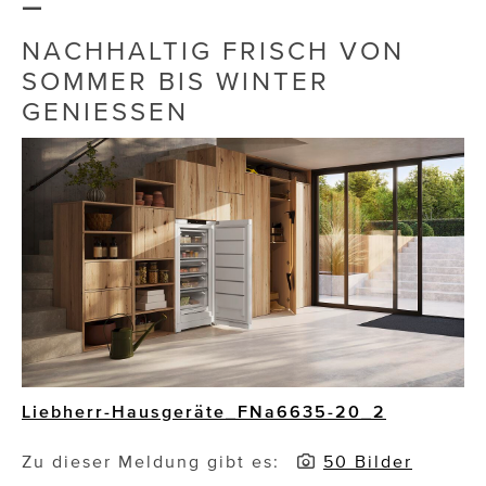
–
Die Dudlerei
NACHHALTIG FRISCH VON
SOMMER BIS WINTER
Dominic Marcus Singer
GENIESSEN
Dominique Scharax – Move Mind Breath
Dr. Albert Fuchs
Élan Flow
Foodsavers
FREIHERZ
FRISTADS
FR!TZ EYEWEAR
Liebherr-Hausgeräte_FNa6635-20_2
GHOST BASTARD
Zu dieser Meldung gibt es:
50 Bilder
GymBeam