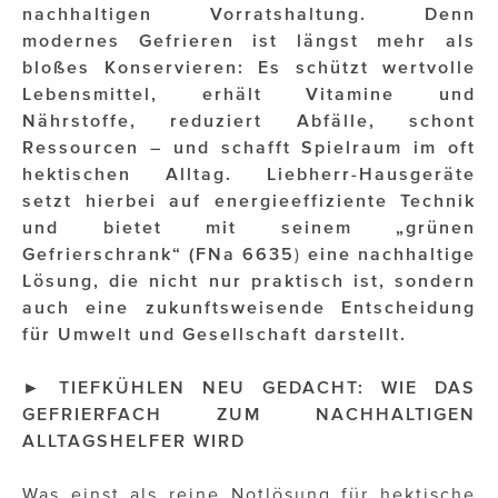
OTTO AM DONAUKANAL
nachhaltigen Vorratshaltung. Denn
modernes Gefrieren ist längst mehr als
sehen!wutscher
bloßes Konservieren: Es schützt wertvolle
Lebensmittel, erhält Vitamine und
SISTER ACT
Nährstoffe, reduziert Abfälle, schont
Solid & Bold
Ressourcen – und schafft Spielraum im oft
hektischen Alltag.
Liebherr-Hausgeräte
St. Peter Stiftskulinarium
setzt hierbei auf energieeffiziente Technik
und bietet mit seinem „grünen
Susanne Wuest
Gefrierschrank“ (
FNa 6635
)
eine nachhaltige
The Budims
Lösung, die nicht nur praktisch ist, sondern
auch eine zukunftsweisende Entscheidung
THE GOODSTUFF
für Umwelt und Gesellschaft darstellt.
TOG Studio
►
TIEFKÜHLEN NEU GEDACHT: WIE DAS
GEFRIERFACH ZUM NACHHALTIGEN
Upside Down Town Hotel – Neue Post
ALLTAGSHELFER WIRD
VieSFF – Vienna Spanish Film Festival
Was einst als reine Notlösung für hektische