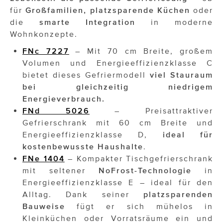
für
Großfamilien, platzsparende Küchen
oder
die
smarte Integration
in moderne
Wohnkonzepte.
FNc 7227
– Mit 70 cm Breite, großem
Volumen und Energieeffizienzklasse C
bietet dieses Gefriermodell
viel Stauraum
bei gleichzeitig niedrigem
Energieverbrauch.
FNd 5026
– Preisattraktiver
Gefrierschrank mit 60 cm Breite und
Energieeffizienzklasse D,
ideal für
kostenbewusste Haushalte
.
FNe 1404
– Kompakter Tischgefrierschrank
mit seltener
NoFrost-Technologie
in
Energieeffizienzklasse E – ideal für den
Alltag. Dank seiner
platzsparenden
Bauweise
fügt er sich mühelos in
Kleinküchen oder Vorratsräume ein und