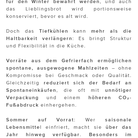
für den Winter bewahrt werden
, und auch
das Lieblingsbrot wird portionsweise
konserviert, bevor es alt wird.
Doch das
Tiefkühlen
kann
mehr als die
Haltbarkeit verlängern
: Es bringt Struktur
und Flexibilität in die Küche.
Vorräte aus dem Gefrierfach ermöglichen
spontane, ausgewogene Mahlzeiten
– ohne
Kompromisse bei Geschmack oder Qualität.
Gleichzeitig
reduziert
sich der Bedarf an
Spontaneinkäufen
, die oft mit
unnötiger
Verpackung
und einem
höheren CO
₂
-
Fußabdruck
einhergehen.
Sommer auf Vorrat
: Wer
saisonale
Lebensmitte
l einfriert, macht sie
über das
Jahr hinweg verfügbar
.
Besonders im