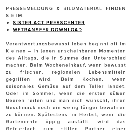
PRESSEMELDUNG & BILDMATERIAL FINDEN
Impressionisten
SIE IM:
►
SISTER ACT PRESSCENTER
JOHANN STRAUSS – NEW DIMENSIONS
►
WETRANSFER DOWNLOAD
JOOLZ
Verantwortungsbewusst leben beginnt oft im
JUWELIER WAGNER
Kleinen – in jenen unscheinbaren Momenten
des Alltags, die in Summe den Unterschied
Magenta Telekom
machen. Beim Wocheneinkauf, wenn bewusst
zu frischen, regionalen Lebensmitteln
Merz Aesthetics
gegriffen wird. Beim Kochen, wenn
NEVER AGE NUTRITION
saisonales Gemüse auf dem Teller landet.
Oder im Sommer, wenn die ersten süßen
Nina Kraft – Kraft Media Minds
Beeren reifen und man sich wünscht, ihren
Geschmack noch ein wenig länger bewahren
NORMAL
zu können. Spätestens im Herbst, wenn die
rot weiss rosé
Gartenernte üppig ausfällt, wird das
Gefrierfach zum stillen Partner einer