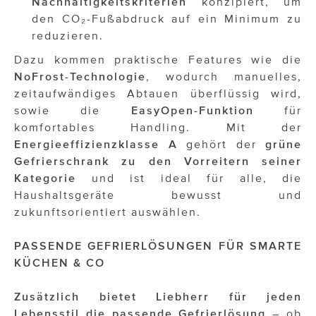
Nachhaltigkeitskriterien
konzipiert, um
den CO₂-Fußabdruck auf ein Minimum zu
reduzieren.
Dazu kommen praktische Features wie die
NoFrost-Technologie
, wodurch manuelles,
zeitaufwändiges Abtauen überflüssig wird,
sowie die
EasyOpen-Funktion
für
komfortables Handling. Mit der
Energieeffizienzklasse A
gehört der
grüne
Gefrierschrank zu den Vorreitern seiner
Kategorie
und ist ideal für alle, die
Haushaltsgeräte bewusst und
zukunftsorientiert auswählen.
PASSENDE GEFRIERLÖSUNGEN FÜR SMARTE
KÜCHEN & CO
Zusätzlich bietet Liebherr für jeden
Lebensstil die passende Gefrierlösung
– ob