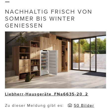
–
Die Dudlerei
NACHHALTIG FRISCH VON
SOMMER BIS WINTER
Dominic Marcus Singer
GENIESSEN
Dominique Scharax – Move Mind Breath
Dr. Albert Fuchs
Élan Flow
Foodsavers
FREIHERZ
FRISTADS
FR!TZ EYEWEAR
Liebherr-Hausgeräte_FNa6635-20_2
GHOST BASTARD
Zu dieser Meldung gibt es:
50 Bilder
GymBeam