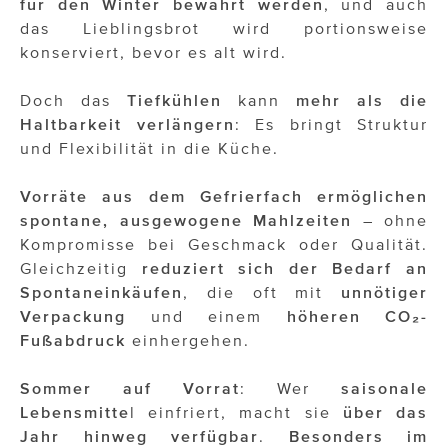
für den Winter bewahrt werden
, und auch
das Lieblingsbrot wird portionsweise
konserviert, bevor es alt wird.
Doch das
Tiefkühlen
kann
mehr als die
Haltbarkeit verlängern
: Es bringt Struktur
und Flexibilität in die Küche.
Vorräte aus dem Gefrierfach ermöglichen
spontane, ausgewogene Mahlzeiten
– ohne
Kompromisse bei Geschmack oder Qualität.
Gleichzeitig
reduziert
sich der Bedarf an
Spontaneinkäufen
, die oft mit
unnötiger
Verpackung
und einem
höheren CO
₂
-
Fußabdruck
einhergehen.
Sommer auf Vorrat
: Wer
saisonale
Lebensmitte
l einfriert, macht sie
über das
Jahr hinweg verfügbar
.
Besonders im