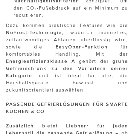
Nachhaltigkeitskriterien
konzipiert, um
den CO₂-Fußabdruck auf ein Minimum zu
reduzieren.
Dazu kommen praktische Features wie die
NoFrost-Technologie
, wodurch manuelles,
zeitaufwändiges Abtauen überflüssig wird,
sowie die
EasyOpen-Funktion
für
komfortables Handling. Mit der
Energieeffizienzklasse A
gehört der
grüne
Gefrierschrank zu den Vorreitern seiner
Kategorie
und ist ideal für alle, die
Haushaltsgeräte bewusst und
zukunftsorientiert auswählen.
PASSENDE GEFRIERLÖSUNGEN FÜR SMARTE
KÜCHEN & CO
Zusätzlich bietet Liebherr für jeden
Lebensstil die passende Gefrierlösung
– ob