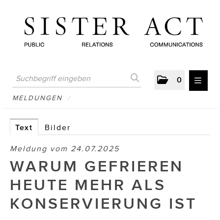
0
MELDUNGEN
MELDUNGEN
/
AUSTRIAN PRESS DAY
Text
Bilder
ATELIER FĒ.
Meldung vom 24.07.2025
BERTRAMS
WARUM GEFRIEREN
BewusstSchein
HEUTE MEHR ALS
Brigitta Nemeth Art
KONSERVIERUNG IST
CUBE