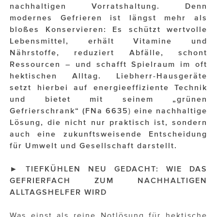
OTTO AM DONAUKANAL
nachhaltigen Vorratshaltung. Denn
modernes Gefrieren ist längst mehr als
sehen!wutscher
bloßes Konservieren: Es schützt wertvolle
Lebensmittel, erhält Vitamine und
SISTER ACT
Nährstoffe, reduziert Abfälle, schont
Solid & Bold
Ressourcen – und schafft Spielraum im oft
hektischen Alltag.
Liebherr-Hausgeräte
St. Peter Stiftskulinarium
setzt hierbei auf energieeffiziente Technik
und bietet mit seinem „grünen
Susanne Wuest
Gefrierschrank“ (
FNa 6635
)
eine nachhaltige
The Budims
Lösung, die nicht nur praktisch ist, sondern
auch eine zukunftsweisende Entscheidung
THE GOODSTUFF
für Umwelt und Gesellschaft darstellt.
TOG Studio
►
TIEFKÜHLEN NEU GEDACHT: WIE DAS
GEFRIERFACH ZUM NACHHALTIGEN
Upside Down Town Hotel – Neue Post
ALLTAGSHELFER WIRD
VieSFF – Vienna Spanish Film Festival
Was einst als reine Notlösung für hektische