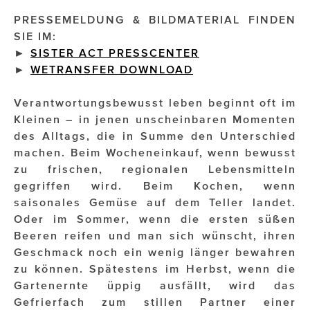
PRESSEMELDUNG & BILDMATERIAL FINDEN
Impressionisten
SIE IM:
►
SISTER ACT PRESSCENTER
JOHANN STRAUSS – NEW DIMENSIONS
►
WETRANSFER DOWNLOAD
JOOLZ
Verantwortungsbewusst leben beginnt oft im
JUWELIER WAGNER
Kleinen – in jenen unscheinbaren Momenten
des Alltags, die in Summe den Unterschied
Magenta Telekom
machen. Beim Wocheneinkauf, wenn bewusst
zu frischen, regionalen Lebensmitteln
Merz Aesthetics
gegriffen wird. Beim Kochen, wenn
NEVER AGE NUTRITION
saisonales Gemüse auf dem Teller landet.
Oder im Sommer, wenn die ersten süßen
Nina Kraft – Kraft Media Minds
Beeren reifen und man sich wünscht, ihren
Geschmack noch ein wenig länger bewahren
NORMAL
zu können. Spätestens im Herbst, wenn die
rot weiss rosé
Gartenernte üppig ausfällt, wird das
Gefrierfach zum stillen Partner einer