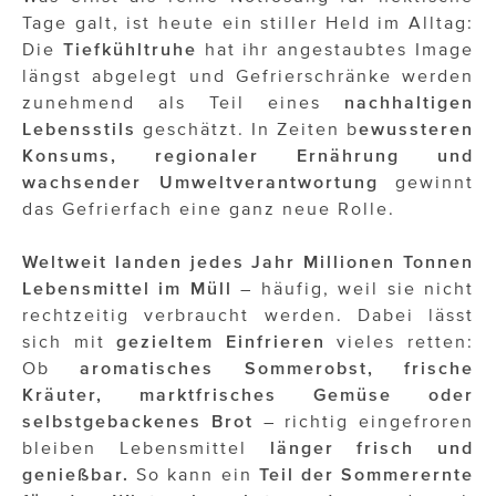
ÜBER UNS
Tage galt, ist heute ein stiller Held im Alltag:
Die
Tiefkühltruhe
hat ihr angestaubtes Image
PRESS CONTACT
längst abgelegt und Gefrierschränke werden
zunehmend als Teil eines
nachhaltigen
Lebensstils
geschätzt. In Zeiten b
ewussteren
Konsums, regionaler Ernährung und
wachsender Umweltverantwortung
gewinnt
das Gefrierfach eine ganz neue Rolle.
Weltweit landen jedes Jahr Millionen Tonnen
Lebensmittel im Müll
– häufig, weil sie nicht
rechtzeitig verbraucht werden. Dabei lässt
sich mit
gezieltem Einfrieren
vieles retten:
Ob
aromatisches Sommerobst, frische
Kräuter, marktfrisches Gemüse oder
selbstgebackenes Brot
– richtig eingefroren
bleiben Lebensmittel
länger frisch und
genießbar.
So kann ein
Teil der Sommerernte