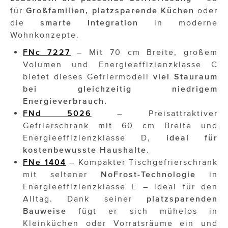
für
Großfamilien, platzsparende Küchen
oder
die
smarte Integration
in moderne
Wohnkonzepte.
FNc 7227
– Mit 70 cm Breite, großem
Volumen und Energieeffizienzklasse C
bietet dieses Gefriermodell
viel Stauraum
bei gleichzeitig niedrigem
Energieverbrauch.
FNd 5026
– Preisattraktiver
Gefrierschrank mit 60 cm Breite und
Energieeffizienzklasse D,
ideal für
kostenbewusste Haushalte
.
FNe 1404
– Kompakter Tischgefrierschrank
mit seltener
NoFrost-Technologie
in
Energieeffizienzklasse E – ideal für den
Alltag. Dank seiner
platzsparenden
Bauweise
fügt er sich mühelos in
Kleinküchen oder Vorratsräume ein und