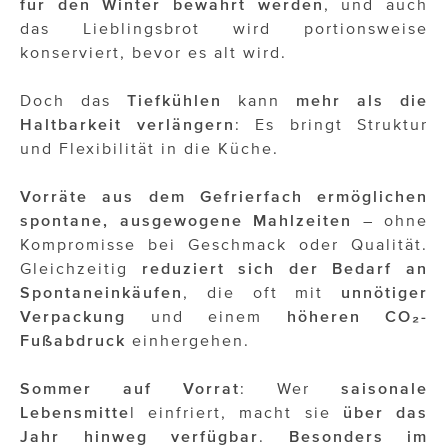
für den Winter bewahrt werden
, und auch
das Lieblingsbrot wird portionsweise
konserviert, bevor es alt wird.
Doch das
Tiefkühlen
kann
mehr als die
Haltbarkeit verlängern
: Es bringt Struktur
und Flexibilität in die Küche.
Vorräte aus dem Gefrierfach ermöglichen
spontane, ausgewogene Mahlzeiten
– ohne
Kompromisse bei Geschmack oder Qualität.
Gleichzeitig
reduziert
sich der Bedarf an
Spontaneinkäufen
, die oft mit
unnötiger
Verpackung
und einem
höheren CO
₂
-
Fußabdruck
einhergehen.
Sommer auf Vorrat
: Wer
saisonale
Lebensmitte
l einfriert, macht sie
über das
Jahr hinweg verfügbar
.
Besonders im