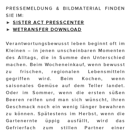
PRESSEMELDUNG & BILDMATERIAL FINDEN
Impressionisten
SIE IM:
►
SISTER ACT PRESSCENTER
JOHANN STRAUSS – NEW DIMENSIONS
►
WETRANSFER DOWNLOAD
JOOLZ
Verantwortungsbewusst leben beginnt oft im
JUWELIER WAGNER
Kleinen – in jenen unscheinbaren Momenten
des Alltags, die in Summe den Unterschied
Magenta Telekom
machen. Beim Wocheneinkauf, wenn bewusst
zu frischen, regionalen Lebensmitteln
Merz Aesthetics
gegriffen wird. Beim Kochen, wenn
NEVER AGE NUTRITION
saisonales Gemüse auf dem Teller landet.
Oder im Sommer, wenn die ersten süßen
Nina Kraft – Kraft Media Minds
Beeren reifen und man sich wünscht, ihren
Geschmack noch ein wenig länger bewahren
NORMAL
zu können. Spätestens im Herbst, wenn die
rot weiss rosé
Gartenernte üppig ausfällt, wird das
Gefrierfach zum stillen Partner einer