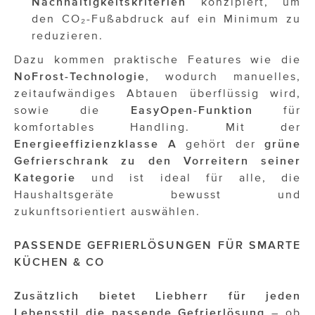
Nachhaltigkeitskriterien
konzipiert, um
den CO₂-Fußabdruck auf ein Minimum zu
reduzieren.
Dazu kommen praktische Features wie die
NoFrost-Technologie
, wodurch manuelles,
zeitaufwändiges Abtauen überflüssig wird,
sowie die
EasyOpen-Funktion
für
komfortables Handling. Mit der
Energieeffizienzklasse A
gehört der
grüne
Gefrierschrank zu den Vorreitern seiner
Kategorie
und ist ideal für alle, die
Haushaltsgeräte bewusst und
zukunftsorientiert auswählen.
PASSENDE GEFRIERLÖSUNGEN FÜR SMARTE
KÜCHEN & CO
Zusätzlich bietet Liebherr für jeden
Lebensstil die passende Gefrierlösung
– ob