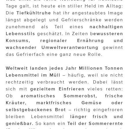
ÜBER UNS
Tage galt, ist heute ein stiller Held im Alltag:
Die
Tiefkühltruhe
hat ihr angestaubtes Image
PRESS CONTACT
längst abgelegt und Gefrierschränke werden
zunehmend als Teil eines
nachhaltigen
Lebensstils
geschätzt. In Zeiten b
ewussteren
Konsums, regionaler Ernährung und
wachsender Umweltverantwortung
gewinnt
das Gefrierfach eine ganz neue Rolle.
Weltweit landen jedes Jahr Millionen Tonnen
Lebensmittel im Müll
– häufig, weil sie nicht
rechtzeitig verbraucht werden. Dabei lässt
sich mit
gezieltem Einfrieren
vieles retten:
Ob
aromatisches Sommerobst, frische
Kräuter, marktfrisches Gemüse oder
selbstgebackenes Brot
– richtig eingefroren
bleiben Lebensmittel
länger frisch und
genießbar.
So kann ein
Teil der Sommerernte