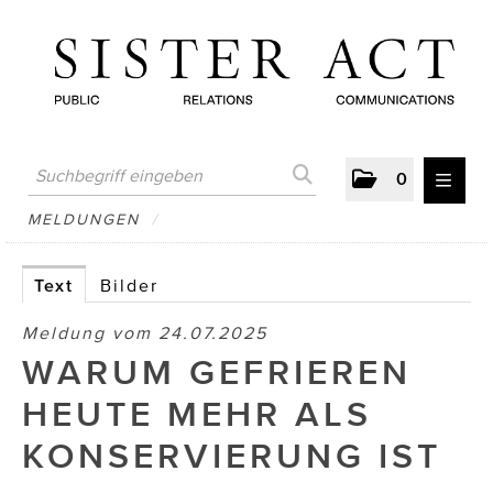
0
MELDUNGEN
MELDUNGEN
/
AUSTRIAN PRESS DAY
Text
Bilder
ATELIER FĒ.
Meldung vom 24.07.2025
BERTRAMS
WARUM GEFRIEREN
BewusstSchein
HEUTE MEHR ALS
Brigitta Nemeth Art
KONSERVIERUNG IST
CUBE