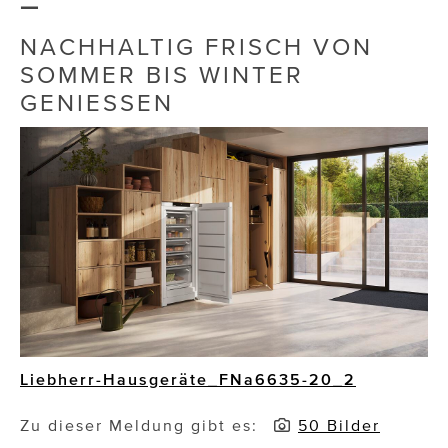
–
Die Dudlerei
NACHHALTIG FRISCH VON
SOMMER BIS WINTER
Dominic Marcus Singer
GENIESSEN
Dominique Scharax – Move Mind Breath
Dr. Albert Fuchs
Élan Flow
Foodsavers
FREIHERZ
FRISTADS
FR!TZ EYEWEAR
Liebherr-Hausgeräte_FNa6635-20_2
GHOST BASTARD
Zu dieser Meldung gibt es:
50 Bilder
GymBeam