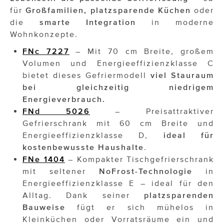
für
Großfamilien, platzsparende Küchen
oder
die
smarte Integration
in moderne
Wohnkonzepte.
FNc 7227
– Mit 70 cm Breite, großem
Volumen und Energieeffizienzklasse C
bietet dieses Gefriermodell
viel Stauraum
bei gleichzeitig niedrigem
Energieverbrauch.
FNd 5026
– Preisattraktiver
Gefrierschrank mit 60 cm Breite und
Energieeffizienzklasse D,
ideal für
kostenbewusste Haushalte
.
FNe 1404
– Kompakter Tischgefrierschrank
mit seltener
NoFrost-Technologie
in
Energieeffizienzklasse E – ideal für den
Alltag. Dank seiner
platzsparenden
Bauweise
fügt er sich mühelos in
Kleinküchen oder Vorratsräume ein und