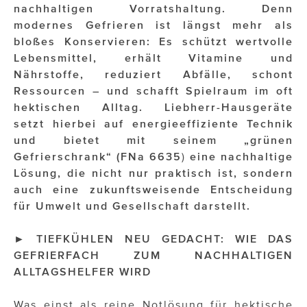
OTTO AM DONAUKANAL
nachhaltigen Vorratshaltung. Denn
modernes Gefrieren ist längst mehr als
sehen!wutscher
bloßes Konservieren: Es schützt wertvolle
Lebensmittel, erhält Vitamine und
SISTER ACT
Nährstoffe, reduziert Abfälle, schont
Solid & Bold
Ressourcen – und schafft Spielraum im oft
hektischen Alltag.
Liebherr-Hausgeräte
St. Peter Stiftskulinarium
setzt hierbei auf energieeffiziente Technik
und bietet mit seinem „grünen
Susanne Wuest
Gefrierschrank“ (
FNa 6635
)
eine nachhaltige
The Budims
Lösung, die nicht nur praktisch ist, sondern
auch eine zukunftsweisende Entscheidung
THE GOODSTUFF
für Umwelt und Gesellschaft darstellt.
TOG Studio
►
TIEFKÜHLEN NEU GEDACHT: WIE DAS
GEFRIERFACH ZUM NACHHALTIGEN
Upside Down Town Hotel – Neue Post
ALLTAGSHELFER WIRD
VieSFF – Vienna Spanish Film Festival
Was einst als reine Notlösung für hektische