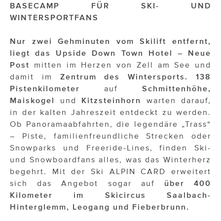
OTTO AM DONAUKANAL
BASECAMP FÜR SKI- UND
WINTERSPORTFANS
sehen!wutscher
Nur zwei Gehminuten vom Skilift entfernt,
SISTER ACT
liegt das Upside Down Town Hotel – Neue
Solid & Bold
Post
mitten im Herzen von Zell am See und
damit im
Zentrum des Wintersports.
138
St. Peter Stiftskulinarium
Pistenkilometer
auf
Schmittenhöhe,
Maiskogel
und
Kitzsteinhorn
warten darauf,
Susanne Wuest
in der kalten Jahreszeit entdeckt zu werden.
The Budims
Ob Panoramaabfahrten, die legendäre „Trass“
– Piste, familienfreundliche Strecken oder
THE GOODSTUFF
Snowparks und Freeride-Lines, finden Ski-
und Snowboardfans alles, was das Winterherz
TOG Studio
begehrt. Mit der Ski ALPIN CARD erweitert
sich das Angebot sogar auf
über 400
Upside Down Town Hotel – Neue Post
Kilometer im Skicircus Saalbach-
VieSFF – Vienna Spanish Film Festival
Hinterglemm, Leogang und Fieberbrunn.