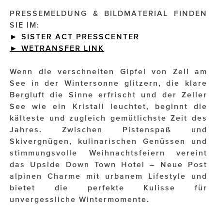
PRESSEMELDUNG & BILDMATERIAL FINDEN
Impressionisten
SIE IM:
► SISTER ACT PRESSCENTER
JOHANN STRAUSS – NEW DIMENSIONS
►
WETRANSFER
LINK
JOOLZ
Wenn die verschneiten Gipfel von Zell am
JUWELIER WAGNER
See in der Wintersonne glitzern, die klare
Bergluft die Sinne erfrischt und der Zeller
Magenta Telekom
See wie ein Kristall leuchtet, beginnt die
kälteste und zugleich gemütlichste Zeit des
Merz Aesthetics
Jahres. Zwischen Pistenspaß und
NEVER AGE NUTRITION
Skivergnügen, kulinarischen Genüssen und
stimmungsvolle Weihnachtsfeiern vereint
Nina Kraft – Kraft Media Minds
das Upside Down Town Hotel – Neue Post
alpinen Charme mit urbanem Lifestyle und
NORMAL
bietet die perfekte Kulisse für
rot weiss rosé
unvergessliche Wintermomente.