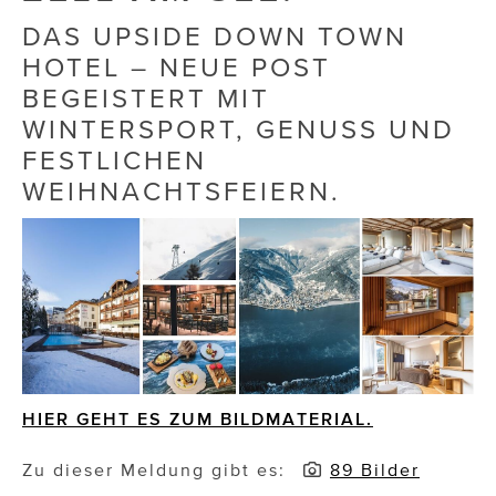
DAS UPSIDE DOWN TOWN
Die Dudlerei
HOTEL – NEUE POST
Dominic Marcus Singer
BEGEISTERT MIT
WINTERSPORT, GENUSS UND
Dominique Scharax – Move Mind Breath
FESTLICHEN
Dr. Albert Fuchs
WEIHNACHTSFEIERN.
Élan Flow
Foodsavers
FREIHERZ
FRISTADS
FR!TZ EYEWEAR
HIER GEHT ES ZUM BILDMATERIAL.
GHOST BASTARD
Zu dieser Meldung gibt es:
89 Bilder
GymBeam