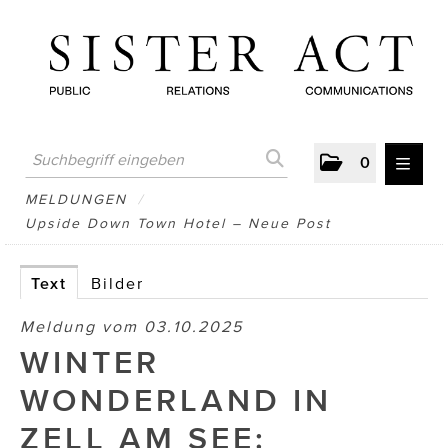
0
MELDUNGEN
MELDUNGEN
/
Upside Down Town Hotel – Neue Post
AUSTRIAN PRESS DAY
ATELIER FĒ.
Text
Bilder
BERTRAMS
Meldung vom 03.10.2025
WINTER
BewusstSchein
WONDERLAND IN
Brigitta Nemeth Art
ZELL AM SEE:
CUBE