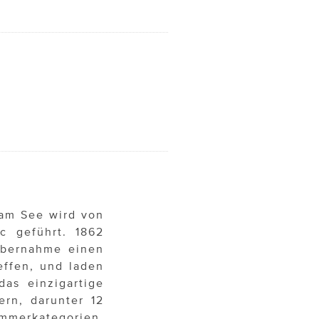
 am See wird von
c geführt. 1862
Übernahme einen
effen, und laden
as einzigartige
ern, darunter 12
immerkategorien,