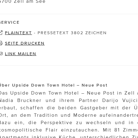
5700 Zell am See
SERVICE
PLAINTEXT
-
PRESSETEXT 3802 ZEICHEN
SEITE DRUCKEN
LINK MAILEN
Über Upside Down Town Hotel – Neue Post
Das Upside Down Town Hotel – Neue Post in Zell
Nadia Bruckner und ihrem Partner Darijo Vujici
erbaut, schaffen die beiden Gastgeber mit der 
Ort, an dem Tradition und Moderne aufeinandertr
dazu ein, die Perspektive zu wechseln und in d
kosmopolitische Flair einzutauchen. Mit 81 Zimm
Apartments inklusive Küche, unterschiedlichen Z