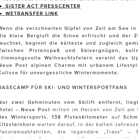
► SISTER ACT PRESSCENTER
►
WETRANSFER
LINK
Wenn die verschneiten Gipfel von Zell am See in 
die klare Bergluft die Sinne erfrischt und der Z
leuchtet, beginnt die kälteste und zugleich gemü
Zwischen Pistenspaß und Skivergnügen, kuli
stimmungsvolle Weihnachtsfeiern vereint das 
Neue Post alpinen Charme mit urbanem Lifestyle
Kulisse für unvergessliche Wintermomente.
BASECAMP FÜR SKI- UND WINTERSPORTFANS
Nur zwei Gehminuten vom Skilift entfernt, li
Hotel – Neue Post
mitten im Herzen von Zell am
des Wintersports.
138 Pistenkilometer
auf
Schm
Kitzsteinhorn
warten darauf, in der kalten Jahresz
Panoramaabfahrten, die legendäre „Trass“ – Pi