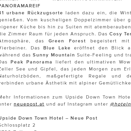
PANORAMAREIF
81 urbane Rückzugsorte
laden dazu ein, die Wint
genießen. Vom kuscheligen Doppelzimmer über g
eigener Küche bis hin zu Suiten mit atemberaube
die Zimmer Raum für jeden Anspruch. Das
Cosy Te
Atmosphäre, das
Green Forest
begeistert mit
Vierbeiner. Das
Blue Lake
eröffnet den Blick a
während das
Sunny Mountain
Suite-Feeling und tr
Das
Peak Panorama
liefert den ultimativen Wow
Zeller See und Gipfel, das jeden Morgen zum Er
Naturholzböden, maßgefertigte Regale und det
verbinden urbane Ästhetik mit alpiner Gemütlichke
Mehr Informationen zum Upside Down Town Hotel
unter
neuepost.at
und auf Instagram unter
@hoteln
Upside Down Town Hotel – Neue Post
Schlossplatz 2