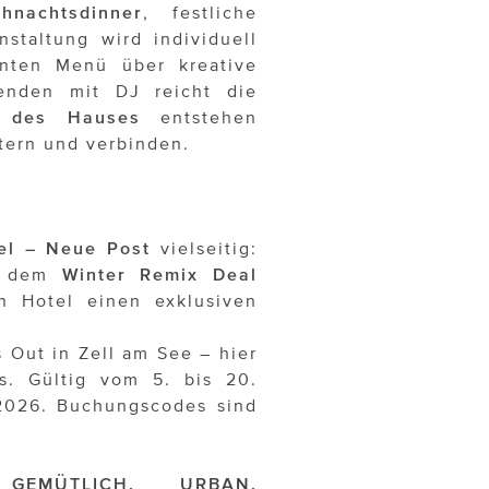
ihnachtsdinner
, festliche
nstaltung wird individuell
anten Menü über kreative
enden mit DJ reicht die
e des Hauses
entstehen
tern und verbinden.
el – Neue Post
vielseitig:
it dem
Winter Remix Deal
 Hotel einen exklusiven
 Out in Zell am See – hier
s. Gültig vom 5. bis 20.
2026. Buchungscodes sind
GEMÜTLICH, URBAN,