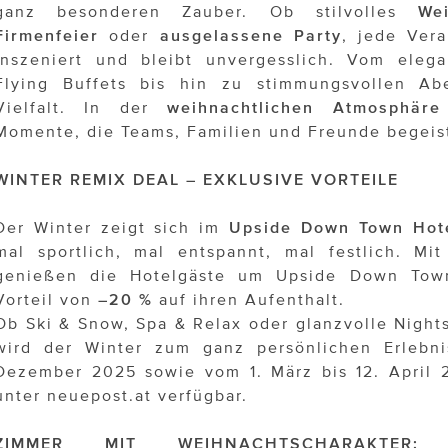
ganz besonderen Zauber. Ob stilvolles
We
Firmenfeier
oder
ausgelassene Party
, jede Vera
inszeniert und bleibt unvergesslich. Vom eleg
Flying Buffets bis hin zu stimmungsvollen Ab
Vielfalt. In der
weihnachtlichen Atmosphär
Momente, die Teams, Familien und Freunde begeis
WINTER REMIX DEAL – EXKLUSIVE VORTEILE
Der Winter zeigt sich im
Upside Down Town Hot
mal sportlich, mal entspannt, mal festlich. M
genießen die Hotelgäste um Upside Down Town
Vorteil von
–20 %
auf ihren Aufenthalt.
Ob Ski & Snow, Spa & Relax oder glanzvolle Nights
wird der Winter zum ganz persönlichen Erlebni
Dezember 2025 sowie vom 1. März bis 12. April 
unter neuepost.at verfügbar.
ZIMMER MIT WEIHNACHTSCHARAKTER: 