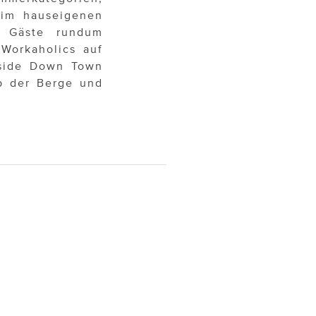
 im hauseigenen
n Gäste rundum
Workaholics auf
side Down Town
b der Berge und