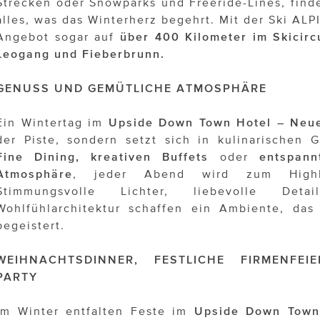
Strecken oder Snowparks und Freeride-Lines, find
alles, was das Winterherz begehrt. Mit der Ski ALP
Angebot sogar auf
über 400 Kilometer im Skicirc
Leogang und Fieberbrunn.
GENUSS UND GEMÜTLICHE ATMOSPHÄRE
Ein Wintertag im
Upside Down Town Hotel – Neu
der Piste, sondern setzt sich in kulinarischen
Fine Dining, kreativen Buffets
oder
entspann
Atmosphäre
, jeder Abend wird zum Highli
Stimmungsvolle Lichter, liebevolle De
Wohlfühlarchitektur schaffen ein Ambiente, das
begeistert.
WEIHNACHTSDINNER, FESTLICHE FIRMENFE
PARTY
Im Winter entfalten Feste im
Upside Down Town