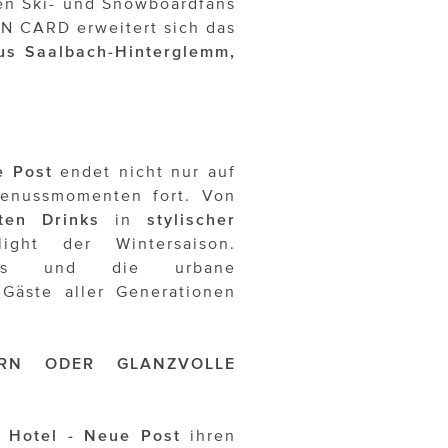
en Ski- und Snowboardfans
IN CARD erweitert sich das
us Saalbach-Hinterglemm,
e Post
endet nicht nur auf
 Genussmomenten fort. Von
ten Drinks
in
stylischer
ght der Wintersaison.
tails und die urbane
 Gäste aller Generationen
IERN ODER GLANZVOLLE
 Hotel - Neue Post
ihren