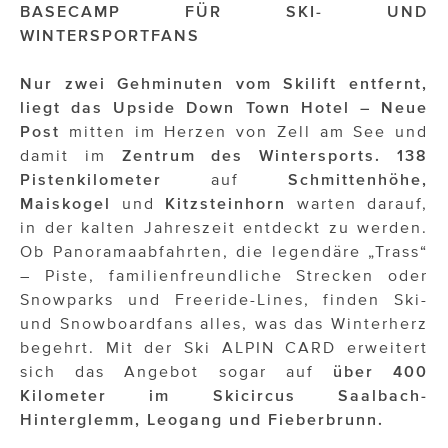
OTTO AM DONAUKANAL
BASECAMP FÜR SKI- UND
WINTERSPORTFANS
sehen!wutscher
Nur zwei Gehminuten vom Skilift entfernt,
SISTER ACT
liegt das Upside Down Town Hotel – Neue
Solid & Bold
Post
mitten im Herzen von Zell am See und
damit im
Zentrum des Wintersports.
138
St. Peter Stiftskulinarium
Pistenkilometer
auf
Schmittenhöhe,
Maiskogel
und
Kitzsteinhorn
warten darauf,
Susanne Wuest
in der kalten Jahreszeit entdeckt zu werden.
The Budims
Ob Panoramaabfahrten, die legendäre „Trass“
– Piste, familienfreundliche Strecken oder
THE GOODSTUFF
Snowparks und Freeride-Lines, finden Ski-
und Snowboardfans alles, was das Winterherz
TOG Studio
begehrt. Mit der Ski ALPIN CARD erweitert
sich das Angebot sogar auf
über 400
Upside Down Town Hotel – Neue Post
Kilometer im Skicircus Saalbach-
VieSFF – Vienna Spanish Film Festival
Hinterglemm, Leogang und Fieberbrunn.