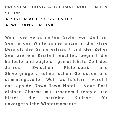
PRESSEMELDUNG & BILDMATERIAL FINDEN
Impressionisten
SIE IM:
► SISTER ACT PRESSCENTER
JOHANN STRAUSS – NEW DIMENSIONS
►
WETRANSFER
LINK
JOOLZ
Wenn die verschneiten Gipfel von Zell am
JUWELIER WAGNER
See in der Wintersonne glitzern, die klare
Bergluft die Sinne erfrischt und der Zeller
Magenta Telekom
See wie ein Kristall leuchtet, beginnt die
kälteste und zugleich gemütlichste Zeit des
Merz Aesthetics
Jahres. Zwischen Pistenspaß und
NEVER AGE NUTRITION
Skivergnügen, kulinarischen Genüssen und
stimmungsvolle Weihnachtsfeiern vereint
Nina Kraft – Kraft Media Minds
das Upside Down Town Hotel – Neue Post
alpinen Charme mit urbanem Lifestyle und
NORMAL
bietet die perfekte Kulisse für
rot weiss rosé
unvergessliche Wintermomente.