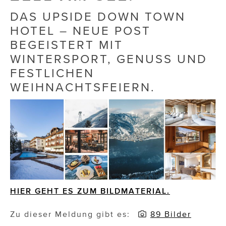
DAS UPSIDE DOWN TOWN
Die Dudlerei
HOTEL – NEUE POST
Dominic Marcus Singer
BEGEISTERT MIT
WINTERSPORT, GENUSS UND
Dominique Scharax – Move Mind Breath
FESTLICHEN
Dr. Albert Fuchs
WEIHNACHTSFEIERN.
Élan Flow
Foodsavers
FREIHERZ
FRISTADS
FR!TZ EYEWEAR
HIER GEHT ES ZUM BILDMATERIAL.
GHOST BASTARD
Zu dieser Meldung gibt es:
89 Bilder
GymBeam