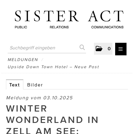
0
MELDUNGEN
MELDUNGEN
/
Upside Down Town Hotel – Neue Post
AUSTRIAN PRESS DAY
ATELIER FĒ.
Text
Bilder
BERTRAMS
Meldung vom 03.10.2025
WINTER
BewusstSchein
WONDERLAND IN
Brigitta Nemeth Art
ZELL AM SEE:
CUBE