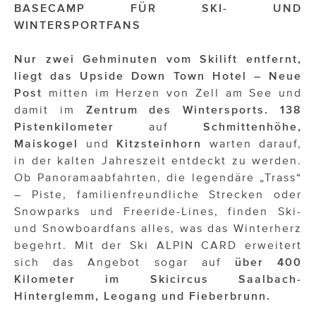
OTTO AM DONAUKANAL
BASECAMP FÜR SKI- UND
WINTERSPORTFANS
sehen!wutscher
Nur zwei Gehminuten vom Skilift entfernt,
SISTER ACT
liegt das Upside Down Town Hotel – Neue
Solid & Bold
Post
mitten im Herzen von Zell am See und
damit im
Zentrum des Wintersports.
138
St. Peter Stiftskulinarium
Pistenkilometer
auf
Schmittenhöhe,
Maiskogel
und
Kitzsteinhorn
warten darauf,
Susanne Wuest
in der kalten Jahreszeit entdeckt zu werden.
The Budims
Ob Panoramaabfahrten, die legendäre „Trass“
– Piste, familienfreundliche Strecken oder
THE GOODSTUFF
Snowparks und Freeride-Lines, finden Ski-
und Snowboardfans alles, was das Winterherz
TOG Studio
begehrt. Mit der Ski ALPIN CARD erweitert
sich das Angebot sogar auf
über 400
Upside Down Town Hotel – Neue Post
Kilometer im Skicircus Saalbach-
VieSFF – Vienna Spanish Film Festival
Hinterglemm, Leogang und Fieberbrunn.