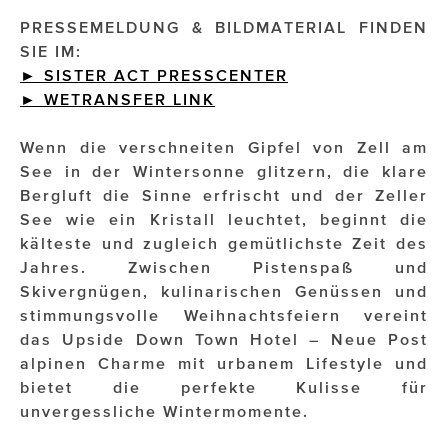
PRESSEMELDUNG & BILDMATERIAL FINDEN
Impressionisten
SIE IM:
► SISTER ACT PRESSCENTER
JOHANN STRAUSS – NEW DIMENSIONS
►
WETRANSFER
LINK
JOOLZ
Wenn die verschneiten Gipfel von Zell am
JUWELIER WAGNER
See in der Wintersonne glitzern, die klare
Bergluft die Sinne erfrischt und der Zeller
Magenta Telekom
See wie ein Kristall leuchtet, beginnt die
kälteste und zugleich gemütlichste Zeit des
Merz Aesthetics
Jahres. Zwischen Pistenspaß und
NEVER AGE NUTRITION
Skivergnügen, kulinarischen Genüssen und
stimmungsvolle Weihnachtsfeiern vereint
Nina Kraft – Kraft Media Minds
das Upside Down Town Hotel – Neue Post
alpinen Charme mit urbanem Lifestyle und
NORMAL
bietet die perfekte Kulisse für
rot weiss rosé
unvergessliche Wintermomente.