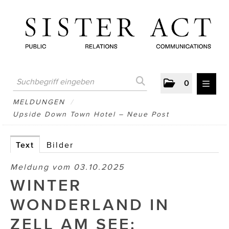
0
MELDUNGEN
MELDUNGEN
/
Upside Down Town Hotel – Neue Post
AUSTRIAN PRESS DAY
ATELIER FĒ.
Text
Bilder
BERTRAMS
Meldung vom 03.10.2025
WINTER
BewusstSchein
WONDERLAND IN
Brigitta Nemeth Art
ZELL AM SEE:
CUBE