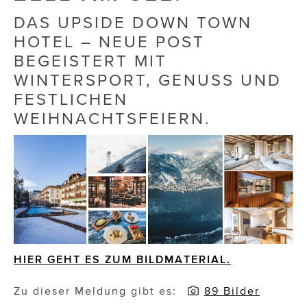
DAS UPSIDE DOWN TOWN
Die Dudlerei
HOTEL – NEUE POST
Dominic Marcus Singer
BEGEISTERT MIT
WINTERSPORT, GENUSS UND
Dominique Scharax – Move Mind Breath
FESTLICHEN
Dr. Albert Fuchs
WEIHNACHTSFEIERN.
Élan Flow
Foodsavers
FREIHERZ
FRISTADS
FR!TZ EYEWEAR
HIER GEHT ES ZUM BILDMATERIAL.
GHOST BASTARD
Zu dieser Meldung gibt es:
89 Bilder
GymBeam