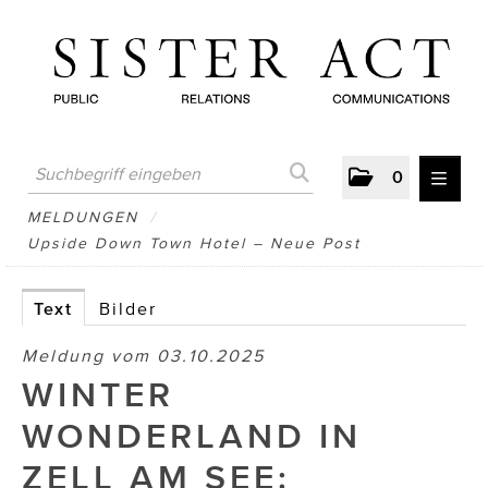
0
MELDUNGEN
MELDUNGEN
/
Upside Down Town Hotel – Neue Post
AUSTRIAN PRESS DAY
ATELIER FĒ.
Text
Bilder
BERTRAMS
Meldung vom 03.10.2025
WINTER
BewusstSchein
WONDERLAND IN
Brigitta Nemeth Art
ZELL AM SEE:
CUBE