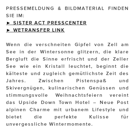
PRESSEMELDUNG & BILDMATERIAL FINDEN
Impressionisten
SIE IM:
► SISTER ACT PRESSCENTER
JOHANN STRAUSS – NEW DIMENSIONS
►
WETRANSFER
LINK
JOOLZ
Wenn die verschneiten Gipfel von Zell am
JUWELIER WAGNER
See in der Wintersonne glitzern, die klare
Bergluft die Sinne erfrischt und der Zeller
Magenta Telekom
See wie ein Kristall leuchtet, beginnt die
kälteste und zugleich gemütlichste Zeit des
Merz Aesthetics
Jahres. Zwischen Pistenspaß und
NEVER AGE NUTRITION
Skivergnügen, kulinarischen Genüssen und
stimmungsvolle Weihnachtsfeiern vereint
Nina Kraft – Kraft Media Minds
das Upside Down Town Hotel – Neue Post
alpinen Charme mit urbanem Lifestyle und
NORMAL
bietet die perfekte Kulisse für
rot weiss rosé
unvergessliche Wintermomente.