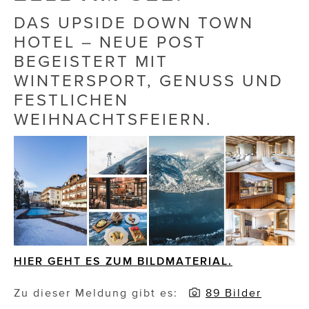
DAS UPSIDE DOWN TOWN
Die Dudlerei
HOTEL – NEUE POST
Dominic Marcus Singer
BEGEISTERT MIT
WINTERSPORT, GENUSS UND
Dominique Scharax – Move Mind Breath
FESTLICHEN
Dr. Albert Fuchs
WEIHNACHTSFEIERN.
Élan Flow
Foodsavers
FREIHERZ
FRISTADS
FR!TZ EYEWEAR
HIER GEHT ES ZUM BILDMATERIAL.
GHOST BASTARD
Zu dieser Meldung gibt es:
89 Bilder
GymBeam