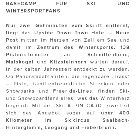
OTTO AM DONAUKANAL
BASECAMP FÜR SKI- UND
WINTERSPORTFANS
sehen!wutscher
Nur zwei Gehminuten vom Skilift entfernt,
SISTER ACT
liegt das Upside Down Town Hotel – Neue
Solid & Bold
Post
mitten im Herzen von Zell am See und
damit im
Zentrum des Wintersports.
138
St. Peter Stiftskulinarium
Pistenkilometer
auf
Schmittenhöhe,
Maiskogel
und
Kitzsteinhorn
warten darauf,
Susanne Wuest
in der kalten Jahreszeit entdeckt zu werden.
The Budims
Ob Panoramaabfahrten, die legendäre „Trass“
– Piste, familienfreundliche Strecken oder
THE GOODSTUFF
Snowparks und Freeride-Lines, finden Ski-
und Snowboardfans alles, was das Winterherz
TOG Studio
begehrt. Mit der Ski ALPIN CARD erweitert
sich das Angebot sogar auf
über 400
Upside Down Town Hotel – Neue Post
Kilometer im Skicircus Saalbach-
VieSFF – Vienna Spanish Film Festival
Hinterglemm, Leogang und Fieberbrunn.