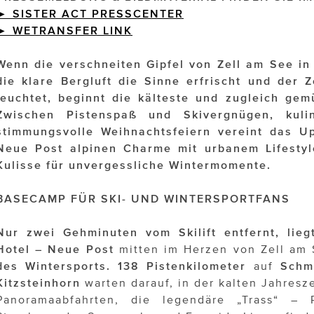
► SISTER ACT PRESSCENTER
►
WETRANSFER
LINK
Wenn die verschneiten Gipfel von Zell am See in 
die klare Bergluft die Sinne erfrischt und der Z
leuchtet, beginnt die kälteste und zugleich gemü
Zwischen Pistenspaß und Skivergnügen, kuli
stimmungsvolle Weihnachtsfeiern vereint das 
Neue Post alpinen Charme mit urbanem Lifestyle
Kulisse für unvergessliche Wintermomente.
BASECAMP FÜR SKI- UND WINTERSPORTFANS
Nur zwei Gehminuten vom Skilift entfernt, li
Hotel – Neue Post
mitten im Herzen von Zell am
des Wintersports.
138 Pistenkilometer
auf
Schm
Kitzsteinhorn
warten darauf, in der kalten Jahresz
Panoramaabfahrten, die legendäre „Trass“ – Pi