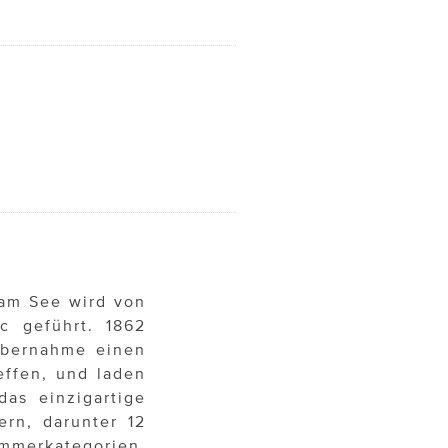
 am See wird von
c geführt. 1862
Übernahme einen
effen, und laden
as einzigartige
ern, darunter 12
immerkategorien,