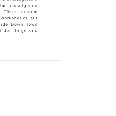
 im hauseigenen
n Gäste rundum
Workaholics auf
side Down Town
b der Berge und