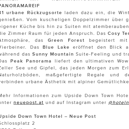
PANORAMAREIF
81 urbane Rückzugsorte
laden dazu ein, die Wint
genießen. Vom kuscheligen Doppelzimmer über g
eigener Küche bis hin zu Suiten mit atemberaube
die Zimmer Raum für jeden Anspruch. Das
Cosy Te
Atmosphäre, das
Green Forest
begeistert mit
Vierbeiner. Das
Blue Lake
eröffnet den Blick a
während das
Sunny Mountain
Suite-Feeling und tr
Das
Peak Panorama
liefert den ultimativen Wow
Zeller See und Gipfel, das jeden Morgen zum Er
Naturholzböden, maßgefertigte Regale und det
verbinden urbane Ästhetik mit alpiner Gemütlichke
Mehr Informationen zum Upside Down Town Hotel
unter
neuepost.at
und auf Instagram unter
@hoteln
Upside Down Town Hotel – Neue Post
Schlossplatz 2