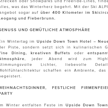
Strecken oder Snowparks und Freeride-Lines, find
alles, was das Winterherz begehrt. Mit der Ski ALP
Angebot sogar auf
über 400 Kilometer im Skicirc
Leogang und Fieberbrunn.
GENUSS UND GEMÜTLICHE ATMOSPHÄRE
Ein Wintertag im
Upside Down Town Hotel – Neu
der Piste, sondern setzt sich in kulinarischen
Fine Dining, kreativen Buffets
oder
entspann
Atmosphäre
, jeder Abend wird zum Highli
Stimmungsvolle Lichter, liebevolle De
Wohlfühlarchitektur schaffen ein Ambiente, das
begeistert.
WEIHNACHTSDINNER, FESTLICHE FIRMENFE
PARTY
Im Winter entfalten Feste im
Upside Down Town