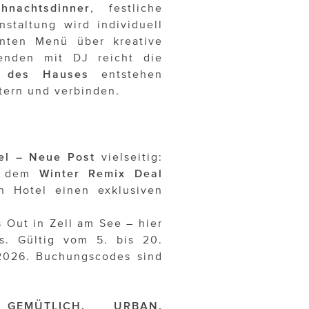
ihnachtsdinner
, festliche
nstaltung wird individuell
anten Menü über kreative
enden mit DJ reicht die
e des Hauses
entstehen
tern und verbinden.
el – Neue Post
vielseitig:
it dem
Winter Remix Deal
 Hotel einen exklusiven
 Out in Zell am See – hier
s. Gültig vom 5. bis 20.
2026. Buchungscodes sind
GEMÜTLICH, URBAN,