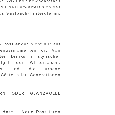
en Ski- und Snowboardfans
IN CARD erweitert sich das
us Saalbach-Hinterglemm,
e Post
endet nicht nur auf
 Genussmomenten fort. Von
ten Drinks
in
stylischer
ght der Wintersaison.
tails und die urbane
 Gäste aller Generationen
IERN ODER GLANZVOLLE
 Hotel - Neue Post
ihren