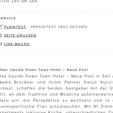
5700 Zell am See
SERVICE
PLAINTEXT
-
PRESSETEXT 3802 ZEICHEN
SEITE DRUCKEN
LINK MAILEN
Über Upside Down Town Hotel – Neue Post
Das Upside Down Town Hotel – Neue Post in Zell
Nadia Bruckner und ihrem Partner Darijo Vujici
erbaut, schaffen die beiden Gastgeber mit der 
Ort, an dem Tradition und Moderne aufeinandertr
dazu ein, die Perspektive zu wechseln und in d
kosmopolitische Flair einzutauchen. Mit 81 Zimm
Apartments inklusive Küche, unterschiedlichen Z