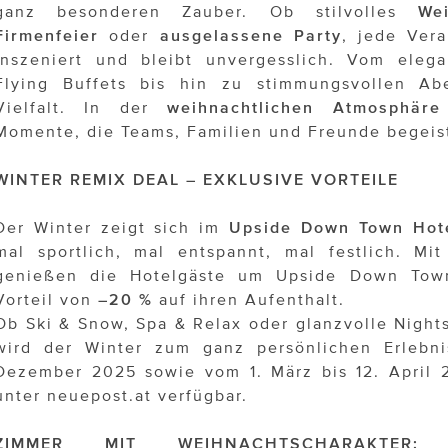
ganz besonderen Zauber. Ob stilvolles
We
Firmenfeier
oder
ausgelassene Party
, jede Vera
inszeniert und bleibt unvergesslich. Vom eleg
Flying Buffets bis hin zu stimmungsvollen Ab
Vielfalt. In der
weihnachtlichen Atmosphär
Momente, die Teams, Familien und Freunde begeis
WINTER REMIX DEAL – EXKLUSIVE VORTEILE
Der Winter zeigt sich im
Upside Down Town Hot
mal sportlich, mal entspannt, mal festlich. M
genießen die Hotelgäste um Upside Down Town
Vorteil von
–20 %
auf ihren Aufenthalt.
Ob Ski & Snow, Spa & Relax oder glanzvolle Nights
wird der Winter zum ganz persönlichen Erlebni
Dezember 2025 sowie vom 1. März bis 12. April 
unter neuepost.at verfügbar.
ZIMMER MIT WEIHNACHTSCHARAKTER: 