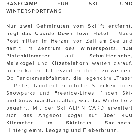
OTTO AM DONAUKANAL
BASECAMP FÜR SKI- UND
WINTERSPORTFANS
sehen!wutscher
Nur zwei Gehminuten vom Skilift entfernt,
SISTER ACT
liegt das Upside Down Town Hotel – Neue
Solid & Bold
Post
mitten im Herzen von Zell am See und
damit im
Zentrum des Wintersports.
138
St. Peter Stiftskulinarium
Pistenkilometer
auf
Schmittenhöhe,
Maiskogel
und
Kitzsteinhorn
warten darauf,
Susanne Wuest
in der kalten Jahreszeit entdeckt zu werden.
The Budims
Ob Panoramaabfahrten, die legendäre „Trass“
– Piste, familienfreundliche Strecken oder
THE GOODSTUFF
Snowparks und Freeride-Lines, finden Ski-
und Snowboardfans alles, was das Winterherz
TOG Studio
begehrt. Mit der Ski ALPIN CARD erweitert
sich das Angebot sogar auf
über 400
Upside Down Town Hotel – Neue Post
Kilometer im Skicircus Saalbach-
VieSFF – Vienna Spanish Film Festival
Hinterglemm, Leogang und Fieberbrunn.