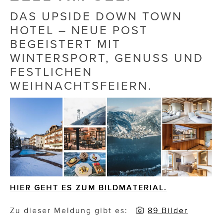
DAS UPSIDE DOWN TOWN
Die Dudlerei
HOTEL – NEUE POST
Dominic Marcus Singer
BEGEISTERT MIT
WINTERSPORT, GENUSS UND
Dominique Scharax – Move Mind Breath
FESTLICHEN
Dr. Albert Fuchs
WEIHNACHTSFEIERN.
Élan Flow
Foodsavers
FREIHERZ
FRISTADS
FR!TZ EYEWEAR
HIER GEHT ES ZUM BILDMATERIAL.
GHOST BASTARD
Zu dieser Meldung gibt es:
89 Bilder
GymBeam