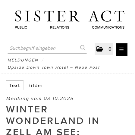
0
MELDUNGEN
MELDUNGEN
/
Upside Down Town Hotel – Neue Post
AUSTRIAN PRESS DAY
ATELIER FĒ.
Text
Bilder
BERTRAMS
Meldung vom 03.10.2025
WINTER
BewusstSchein
WONDERLAND IN
Brigitta Nemeth Art
ZELL AM SEE:
CUBE