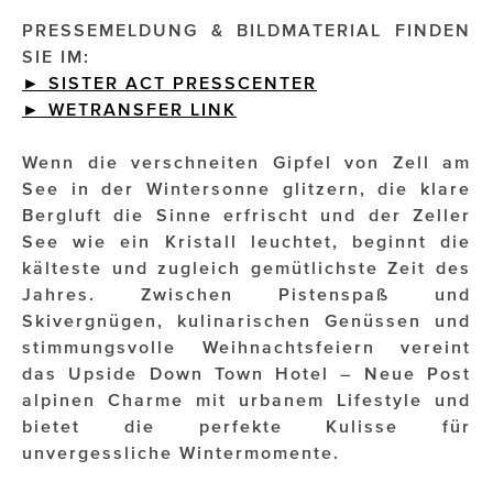
PRESSEMELDUNG & BILDMATERIAL FINDEN
Impressionisten
SIE IM:
► SISTER ACT PRESSCENTER
JOHANN STRAUSS – NEW DIMENSIONS
►
WETRANSFER
LINK
JOOLZ
Wenn die verschneiten Gipfel von Zell am
JUWELIER WAGNER
See in der Wintersonne glitzern, die klare
Bergluft die Sinne erfrischt und der Zeller
Magenta Telekom
See wie ein Kristall leuchtet, beginnt die
kälteste und zugleich gemütlichste Zeit des
Merz Aesthetics
Jahres. Zwischen Pistenspaß und
NEVER AGE NUTRITION
Skivergnügen, kulinarischen Genüssen und
stimmungsvolle Weihnachtsfeiern vereint
Nina Kraft – Kraft Media Minds
das Upside Down Town Hotel – Neue Post
alpinen Charme mit urbanem Lifestyle und
NORMAL
bietet die perfekte Kulisse für
rot weiss rosé
unvergessliche Wintermomente.