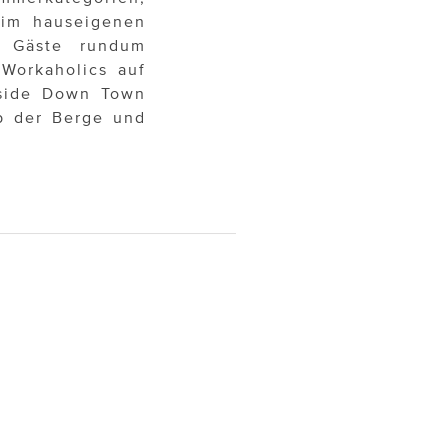
 im hauseigenen
n Gäste rundum
Workaholics auf
side Down Town
b der Berge und