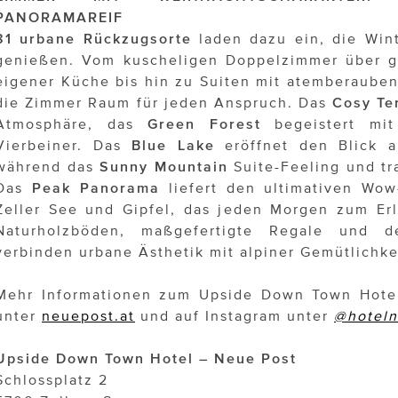
PANORAMAREIF
81 urbane Rückzugsorte
laden dazu ein, die Wint
genießen. Vom kuscheligen Doppelzimmer über g
eigener Küche bis hin zu Suiten mit atemberaube
die Zimmer Raum für jeden Anspruch. Das
Cosy Te
Atmosphäre, das
Green Forest
begeistert mit
Vierbeiner. Das
Blue Lake
eröffnet den Blick a
während das
Sunny Mountain
Suite-Feeling und tr
Das
Peak Panorama
liefert den ultimativen Wow
Zeller See und Gipfel, das jeden Morgen zum Er
Naturholzböden, maßgefertigte Regale und det
verbinden urbane Ästhetik mit alpiner Gemütlichke
Mehr Informationen zum Upside Down Town Hotel
unter
neuepost.at
und auf Instagram unter
@hoteln
Upside Down Town Hotel – Neue Post
Schlossplatz 2