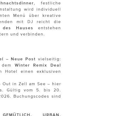
ihnachtsdinner
, festliche
nstaltung wird individuell
anten Menü über kreative
enden mit DJ reicht die
e des Hauses
entstehen
tern und verbinden.
el – Neue Post
vielseitig:
it dem
Winter Remix Deal
 Hotel einen exklusiven
 Out in Zell am See – hier
s. Gültig vom 5. bis 20.
2026. Buchungscodes sind
GEMÜTLICH, URBAN,