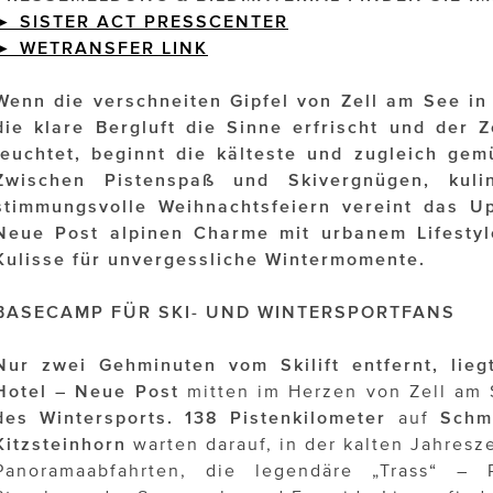
► SISTER ACT PRESSCENTER
►
WETRANSFER
LINK
Wenn die verschneiten Gipfel von Zell am See in 
die klare Bergluft die Sinne erfrischt und der Z
leuchtet, beginnt die kälteste und zugleich gemü
Zwischen Pistenspaß und Skivergnügen, kuli
stimmungsvolle Weihnachtsfeiern vereint das 
Neue Post alpinen Charme mit urbanem Lifestyle
Kulisse für unvergessliche Wintermomente.
BASECAMP FÜR SKI- UND WINTERSPORTFANS
Nur zwei Gehminuten vom Skilift entfernt, li
Hotel – Neue Post
mitten im Herzen von Zell am
des Wintersports.
138 Pistenkilometer
auf
Schm
Kitzsteinhorn
warten darauf, in der kalten Jahresz
Panoramaabfahrten, die legendäre „Trass“ – Pi