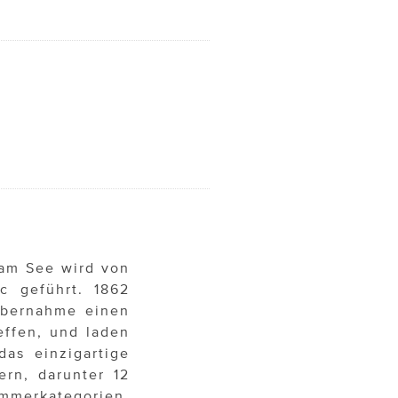
 am See wird von
c geführt. 1862
Übernahme einen
effen, und laden
as einzigartige
ern, darunter 12
immerkategorien,