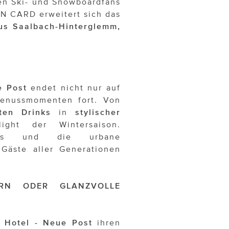
en Ski- und Snowboardfans
IN CARD erweitert sich das
us Saalbach-Hinterglemm,
e Post
endet nicht nur auf
 Genussmomenten fort. Von
ten Drinks
in
stylischer
ght der Wintersaison.
tails und die urbane
 Gäste aller Generationen
IERN ODER GLANZVOLLE
 Hotel - Neue Post
ihren