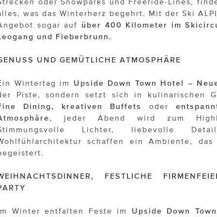
Strecken oder Snowparks und Freeride-Lines, find
alles, was das Winterherz begehrt. Mit der Ski ALP
Angebot sogar auf
über 400 Kilometer im Skicirc
Leogang und Fieberbrunn.
GENUSS UND GEMÜTLICHE ATMOSPHÄRE
Ein Wintertag im
Upside Down Town Hotel – Neu
der Piste, sondern setzt sich in kulinarischen
Fine Dining, kreativen Buffets
oder
entspann
Atmosphäre
, jeder Abend wird zum Highli
Stimmungsvolle Lichter, liebevolle De
Wohlfühlarchitektur schaffen ein Ambiente, das
begeistert.
WEIHNACHTSDINNER, FESTLICHE FIRMENFE
PARTY
Im Winter entfalten Feste im
Upside Down Town