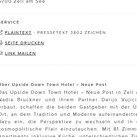
5700 Zell am See
SERVICE
PLAINTEXT
-
PRESSETEXT 3802 ZEICHEN
SEITE DRUCKEN
LINK MAILEN
Über Upside Down Town Hotel – Neue Post
Das Upside Down Town Hotel – Neue Post in Zell
Nadia Bruckner und ihrem Partner Darijo Vujici
erbaut, schaffen die beiden Gastgeber mit der 
Ort, an dem Tradition und Moderne aufeinandertr
dazu ein, die Perspektive zu wechseln und in d
kosmopolitische Flair einzutauchen. Mit 81 Zimm
Apartments inklusive Küche, unterschiedlichen Z