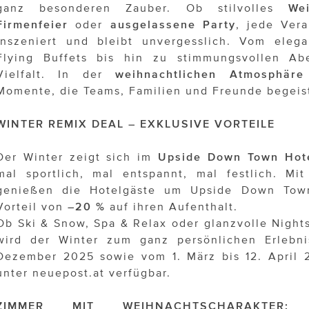
ganz besonderen Zauber. Ob stilvolles
We
Firmenfeier
oder
ausgelassene Party
, jede Vera
inszeniert und bleibt unvergesslich. Vom eleg
Flying Buffets bis hin zu stimmungsvollen Ab
Vielfalt. In der
weihnachtlichen Atmosphär
Momente, die Teams, Familien und Freunde begeis
WINTER REMIX DEAL – EXKLUSIVE VORTEILE
Der Winter zeigt sich im
Upside Down Town Hot
mal sportlich, mal entspannt, mal festlich. M
genießen die Hotelgäste um Upside Down Town
Vorteil von
–20 %
auf ihren Aufenthalt.
Ob Ski & Snow, Spa & Relax oder glanzvolle Nights
wird der Winter zum ganz persönlichen Erlebni
Dezember 2025 sowie vom 1. März bis 12. April 
unter neuepost.at verfügbar.
ZIMMER MIT WEIHNACHTSCHARAKTER: 