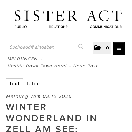
0
MELDUNGEN
MELDUNGEN
/
Upside Down Town Hotel – Neue Post
AUSTRIAN PRESS DAY
ATELIER FĒ.
Text
Bilder
BERTRAMS
Meldung vom 03.10.2025
WINTER
BewusstSchein
WONDERLAND IN
Brigitta Nemeth Art
ZELL AM SEE:
CUBE