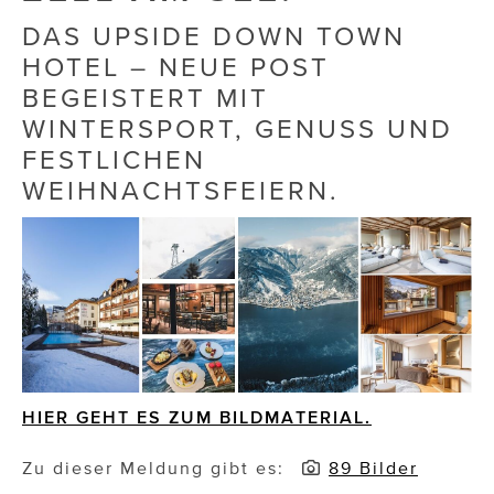
DAS UPSIDE DOWN TOWN
Die Dudlerei
HOTEL – NEUE POST
Dominic Marcus Singer
BEGEISTERT MIT
WINTERSPORT, GENUSS UND
Dominique Scharax – Move Mind Breath
FESTLICHEN
Dr. Albert Fuchs
WEIHNACHTSFEIERN.
Élan Flow
Foodsavers
FREIHERZ
FRISTADS
FR!TZ EYEWEAR
HIER GEHT ES ZUM BILDMATERIAL.
GHOST BASTARD
Zu dieser Meldung gibt es:
89 Bilder
GymBeam