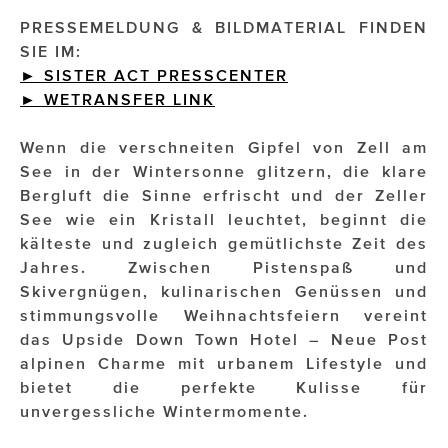
PRESSEMELDUNG & BILDMATERIAL FINDEN
Impressionisten
SIE IM:
► SISTER ACT PRESSCENTER
JOHANN STRAUSS – NEW DIMENSIONS
►
WETRANSFER
LINK
JOOLZ
Wenn die verschneiten Gipfel von Zell am
JUWELIER WAGNER
See in der Wintersonne glitzern, die klare
Bergluft die Sinne erfrischt und der Zeller
Magenta Telekom
See wie ein Kristall leuchtet, beginnt die
kälteste und zugleich gemütlichste Zeit des
Merz Aesthetics
Jahres. Zwischen Pistenspaß und
NEVER AGE NUTRITION
Skivergnügen, kulinarischen Genüssen und
stimmungsvolle Weihnachtsfeiern vereint
Nina Kraft – Kraft Media Minds
das Upside Down Town Hotel – Neue Post
alpinen Charme mit urbanem Lifestyle und
NORMAL
bietet die perfekte Kulisse für
rot weiss rosé
unvergessliche Wintermomente.