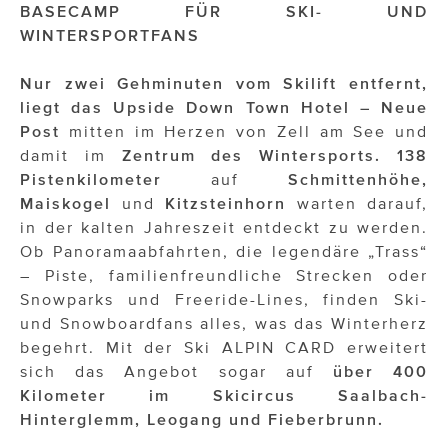
OTTO AM DONAUKANAL
BASECAMP FÜR SKI- UND
WINTERSPORTFANS
sehen!wutscher
Nur zwei Gehminuten vom Skilift entfernt,
SISTER ACT
liegt das Upside Down Town Hotel – Neue
Solid & Bold
Post
mitten im Herzen von Zell am See und
damit im
Zentrum des Wintersports.
138
St. Peter Stiftskulinarium
Pistenkilometer
auf
Schmittenhöhe,
Maiskogel
und
Kitzsteinhorn
warten darauf,
Susanne Wuest
in der kalten Jahreszeit entdeckt zu werden.
The Budims
Ob Panoramaabfahrten, die legendäre „Trass“
– Piste, familienfreundliche Strecken oder
THE GOODSTUFF
Snowparks und Freeride-Lines, finden Ski-
und Snowboardfans alles, was das Winterherz
TOG Studio
begehrt. Mit der Ski ALPIN CARD erweitert
sich das Angebot sogar auf
über 400
Upside Down Town Hotel – Neue Post
Kilometer im Skicircus Saalbach-
VieSFF – Vienna Spanish Film Festival
Hinterglemm, Leogang und Fieberbrunn.