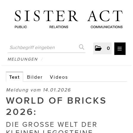
0
MELDUNGEN
MELDUNGEN
/
AUSTRIAN PRESS DAY
Text
Bilder
Videos
ATELIER FĒ.
Meldung vom 14.01.2026
BERTRAMS
WORLD OF BRICKS
BewusstSchein
2026:
Brigitta Nemeth Art
DIE GROSSE WELT DER
KLEINEN LEGOSTEINE.
CUBE