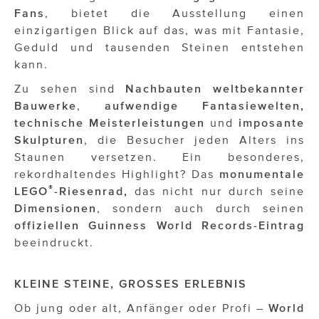
OTTO AM DONAUKANAL
Fans
, bietet die Ausstellung einen
einzigartigen Blick auf das, was mit Fantasie,
sehen!wutscher
Geduld und tausenden Steinen entstehen
SISTER ACT
kann.
Zu sehen sind
Nachbauten
weltbekannter
Solid & Bold
Bauwerke
,
aufwendige Fantasiewelten,
St. Peter Stiftskulinarium
technische Meisterleistungen
und
imposante
Skulpturen
, die Besucher jeden Alters ins
Susanne Wuest
Staunen versetzen. Ein besonderes,
rekordhaltendes Highlight? Das
monumentale
The Budims
®
LEGO
-Riesenrad,
das nicht nur durch seine
THE GOODSTUFF
Dimensionen
, sondern auch durch seinen
offiziellen Guinness World Records-Eintrag
TOG Studio
beeindruckt.
Upside Down Town Hotel – Neue Post
KLEINE STEINE, GROSSES ERLEBNIS
VieSFF – Vienna Spanish Film Festival
Ob jung oder alt, Anfänger oder Profi –
World