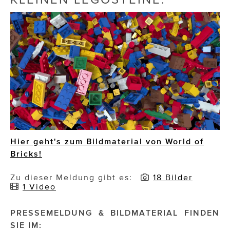
Die Dudlerei
Dominic Marcus Singer
Dominique Scharax – Move Mind Breath
Dr. Albert Fuchs
Élan Flow
Foodsavers
Hier geht's zum Bildmaterial von World of
FREIHERZ
Bricks!
FRISTADS
Zu dieser Meldung gibt es:
18 Bilder
1 Video
FR!TZ EYEWEAR
GHOST BASTARD
PRESSEMELDUNG & BILDMATERIAL FINDEN
SIE IM:
GymBeam