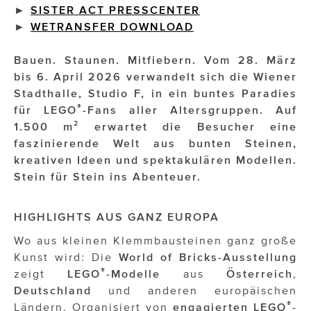
►
SISTER ACT PRESSCENTER
►
WETRANSFER DOWNLOAD
Impressionisten
JOHANN STRAUSS – NEW DIMENSIONS
Bauen. Staunen. Mitfiebern. Vom 28. März
bis 6. April 2026 verwandelt sich die Wiener
JOOLZ
Stadthalle, Studio F, in ein buntes Paradies
®
für LEGO
-Fans aller Altersgruppen. Auf
JUWELIER WAGNER
1.500 m² erwartet die Besucher eine
Magenta Telekom
faszinierende Welt aus bunten Steinen,
kreativen Ideen und spektakulären Modellen.
Merz Aesthetics
Stein für Stein ins Abenteuer.
NEVER AGE NUTRITION
HIGHLIGHTS AUS GANZ EUROPA
Nina Kraft – Kraft Media Minds
Wo aus kleinen Klemmbausteinen ganz große
NORMAL
Kunst wird: Die
World of Bricks-Ausstellung
®
zeigt
LEGO
-Modelle
aus
Österreich
,
rot weiss rosé
Deutschland
und anderen europäischen
®
Ländern. Organisiert von
engagierten LEGO
-