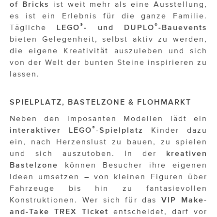
ÜBER UNS
of Bricks
ist weit mehr als eine Ausstellung,
es ist ein Erlebnis für die ganze Familie.
PRESS CONTACT
®
®
Tägliche
LEGO
- und DUPLO
-Bauevents
bieten Gelegenheit, selbst aktiv zu werden,
die eigene Kreativität auszuleben und sich
von der Welt der bunten Steine inspirieren zu
lassen.
SPIELPLATZ, BASTELZONE & FLOHMARKT
Neben den imposanten Modellen lädt ein
®
interaktiver LEGO
-Spielplatz
Kinder dazu
ein, nach Herzenslust zu bauen, zu spielen
und sich auszutoben. In der
kreativen
Bastelzone
können Besucher ihre eigenen
Ideen umsetzen – von kleinen Figuren über
Fahrzeuge bis hin zu fantasievollen
Konstruktionen. Wer sich für das
VIP Make-
and-Take TREX Ticket
entscheidet, darf vor