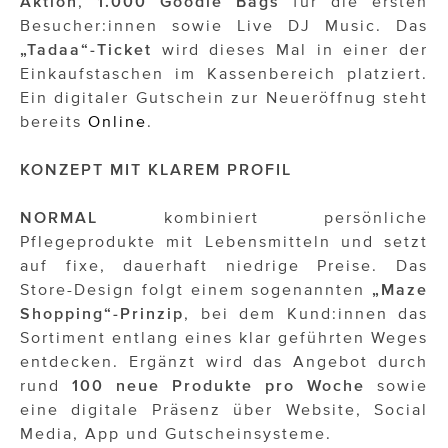
Aktion
,
1.000 Goodie Bags
für die ersten
Besucher:innen sowie Live DJ Music. Das
„Tadaa“-Ticket
wird dieses Mal in einer der
Einkaufstaschen im Kassenbereich platziert.
Ein digitaler Gutschein zur Neueröffnug steht
bereits
Online
.
KONZEPT MIT KLAREM PROFIL
NORMAL
kombiniert persönliche
Pflegeprodukte mit Lebensmitteln und setzt
auf fixe, dauerhaft niedrige Preise. Das
Store-Design folgt einem sogenannten
„Maze
Shopping“-Prinzip
, bei dem Kund:innen das
Sortiment entlang eines klar geführten Weges
entdecken. Ergänzt wird das Angebot durch
rund
100 neue Produkte pro Woche
sowie
eine digitale Präsenz über Website, Social
Media, App und Gutscheinsysteme.