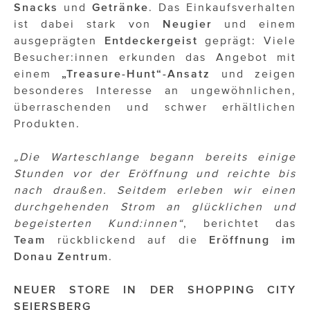
OTTO AM DONAUKANAL
Snacks
und
Getränke
. Das Einkaufsverhalten
ist dabei stark von
Neugier
und einem
sehen!wutscher
ausgeprägten
Entdeckergeist
geprägt: Viele
Besucher:innen erkunden das Angebot mit
SISTER ACT
einem
„Treasure-Hunt“-Ansatz
und zeigen
Solid & Bold
besonderes Interesse an ungewöhnlichen,
überraschenden und schwer erhältlichen
St. Peter Stiftskulinarium
Produkten.
Susanne Wuest
„Die Warteschlange begann bereits einige
The Budims
Stunden vor der Eröffnung und reichte bis
nach draußen. Seitdem erleben wir einen
THE GOODSTUFF
durchgehenden Strom an glücklichen und
begeisterten Kund:innen“
, berichtet das
TOG Studio
Team
rückblickend auf die
Eröffnung im
Donau Zentrum
.
Upside Down Town Hotel – Neue Post
VieSFF – Vienna Spanish Film Festival
NEUER STORE IN DER SHOPPING CITY
SEIERSBERG