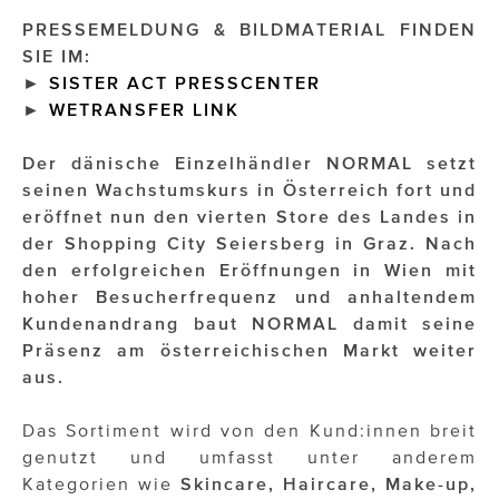
PRESSEMELDUNG & BILDMATERIAL FINDEN
Impressionisten
SIE IM:
►
SISTER ACT PRESSCENTER
JOHANN STRAUSS – NEW DIMENSIONS
►
WETRANSFER LINK
JOOLZ
Der dänische Einzelhändler NORMAL setzt
JUWELIER WAGNER
seinen Wachstumskurs in Österreich fort und
eröffnet nun den vierten Store des Landes in
Magenta Telekom
der Shopping City Seiersberg in Graz. Nach
den erfolgreichen Eröffnungen in Wien mit
Merz Aesthetics
hoher Besucherfrequenz und anhaltendem
NEVER AGE NUTRITION
Kundenandrang baut NORMAL damit seine
Präsenz am österreichischen Markt weiter
Nina Kraft – Kraft Media Minds
aus.
NORMAL
Das Sortiment wird von den Kund:innen breit
rot weiss rosé
genutzt und umfasst unter anderem
Kategorien wie
Skincare, Haircare, Make-up,