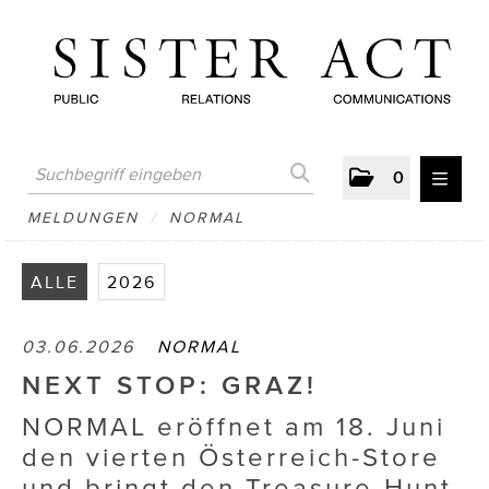
0
MELDUNGEN
MELDUNGEN
/
NORMAL
AUSTRIAN PRESS DAY
ALLE
2026
ATELIER FĒ.
03.06.2026
NORMAL
BERTRAMS
NEXT STOP: GRAZ!
BewusstSchein
NORMAL eröffnet am 18. Juni
Brigitta Nemeth Art
den vierten Österreich-Store
und bringt den Treasure-Hunt
CUBE