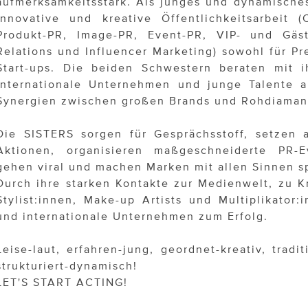
aufmerksamkeitsstark. Als junges und dynamische
innovative und kreative Öffentlichkeitsarbeit 
Produkt-PR, Image-PR, Event-PR, VIP- und Gäs
Relations und Influencer Marketing) sowohl für P
Start-ups. Die beiden Schwestern beraten mit 
internationale Unternehmen und junge Talente 
Synergien zwischen großen Brands und Rohdiamant
Die SISTERS sorgen für Gesprächsstoff, setzen 
Aktionen, organisieren maßgeschneiderte PR-E
gehen viral und machen Marken mit allen Sinnen sp
Durch ihre starken Kontakte zur Medienwelt, zu Kr
Stylist:innen, Make-up Artists und Multiplikator:
und internationale Unternehmen zum Erfolg.
Leise-laut, erfahren-jung, geordnet-kreativ, tradi
strukturiert-dynamisch!
LET'S START ACTING!