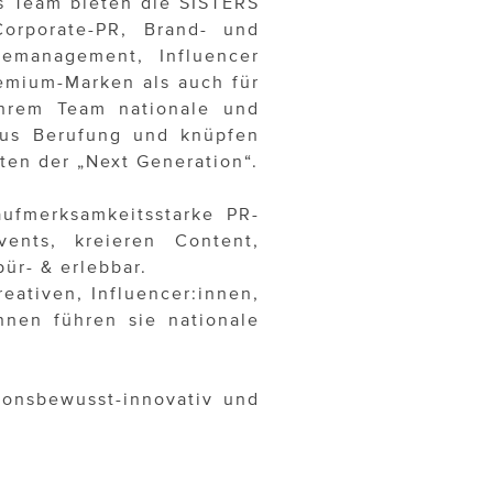
s Team bieten die SISTERS
(Corporate-PR, Brand- und
temanagement, Influencer
remium-Marken als auch für
ihrem Team nationale und
aus Berufung und knüpfen
en der „Next Generation“.
aufmerksamkeitsstarke PR-
vents, kreieren Content,
ür- & erlebbar.
eativen, Influencer:innen,
innen führen sie nationale
tionsbewusst-innovativ und